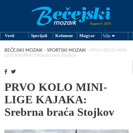
August 9, 2026
Vesti
Specijali
Kolumne
Magyar
Više
BEČEJSKI MOZAIK
»
SPORTSKI MOZAIK
»
PRVO KOLO MINI-
LIGE KAJAKA: Srebrna braća Stojkov
PRVO KOLO MINI-
LIGE KAJAKA:
Srebrna braća Stojkov