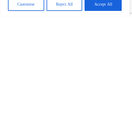
Customise
Reject All
Accept All
Povezani tekst(ovi):