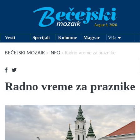
August 6, 2026
Vesti
Specijali
Kolumne
Magyar
Više
BEČEJSKI MOZAIK
»
INFO
»
Radno vreme za praznike
Radno vreme za praznike