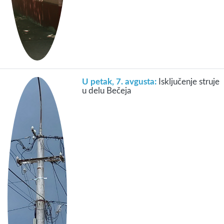
U petak, 7. avgusta:
Isključenje struje
u delu Bečeja