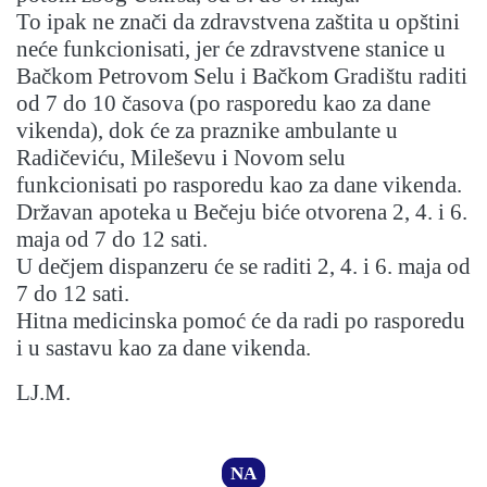
To ipak ne znači da zdravstvena zaštita u opštini
neće funkcionisati, jer će zdravstvene stanice u
Bačkom Petrovom Selu i Bačkom Gradištu raditi
od 7 do 10 časova (po rasporedu kao za dane
vikenda), dok će za praznike ambulante u
Radičeviću, Mileševu i Novom selu
funkcionisati po rasporedu kao za dane vikenda.
Državan apoteka u Bečeju biće otvorena 2, 4. i 6.
maja od 7 do 12 sati.
U dečjem dispanzeru će se raditi 2, 4. i 6. maja od
7 do 12 sati.
Hitna medicinska pomoć će da radi po rasporedu
i u sastavu kao za dane vikenda.
LJ.M.
NA