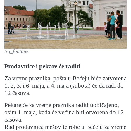
trg_fontane
Prodavnice i pekare će raditi
Za vreme praznika, pošta u Bečeju biće zatvorena
1, 2, 3. i 6. maja, a 4. maja (subota) će da radi do
12 časova.
Pekare će za vreme praznika raditi uobičajeno,
osim 1. maja, kada će većina biti otvorena do 12
časova.
Rad prodavnica mešovite robe u Bečeju za vreme