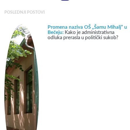
POSLEDNJI POSTOVI
Promena naziva OŠ „Šamu Mihalj” u
Bečeju:
Kako je administrativna
odluka prerasla u politički sukob?