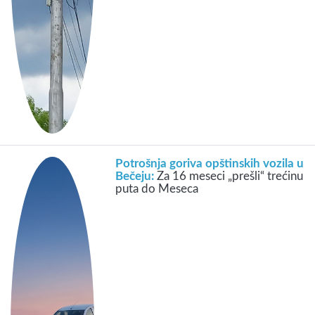
Potrošnja goriva opštinskih vozila u
Bečeju:
Za 16 meseci „prešli“ trećinu
puta do Meseca