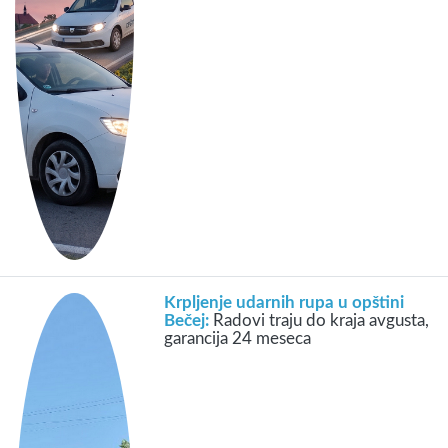
Krpljenje udarnih rupa u opštini
Bečej:
Radovi traju do kraja avgusta,
garancija 24 meseca