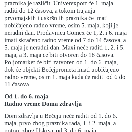
praznika je različit. Univerexport će 1. maja
raditi do 12 časova, a tokom trajanja
prvomajskih i uskršnjih praznika će imati
uobičajeno radno vreme, osim 5. maja, koji je
neradni dan. Prodavnica Gomex će 1, 2. i 6. maja
imati skraćeno radno vreme od 7 do 14 časova, a
5. maja je neradni dan. Maxi neće raditi 1, 2. i 5.
maja, a 3. maja će biti otvoren do 18 časova.
Poljomarket će biti zatvoren od 1. do 6. maja,
dok će objekti Bečejprometa imati uobičajeno
radno vreme, osim 1. maja kada će raditi od 6 do
11 časova.
Od 1. do 6. maja
Radno vreme Doma zdravlja
Dom zdravlja u Bečeju neće raditi od 1. do 6.
maja, prvo zbog praznika rada, 1. i 2. maja, a
potom zbog Uskrsa, od 3. do 6. maja.