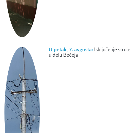
U petak, 7. avgusta:
Isključenje struje
u delu Bečeja