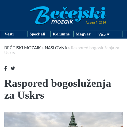
August 7, 2026
Vesti
Specijali
Kolumne
Magyar
Više
BEČEJSKI MOZAIK
»
NASLOVNA
»
Raspored bogosluženja za
Uskrs
Raspored bogosluženja
za Uskrs