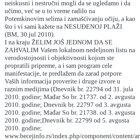
neiskusni i nestručni mogli da se ugledamo i da
učimo, već se u to vreme radilo na
Potemkinovim selima i zamašćivanju očiju, a kao
što i vi sami kažete na NESUĐENOJ PLAŽI
(BM, 30.jul 2010).
I na kraju ŽELIM JOŠ JEDNOM DA SE
ZAHVALIM Vašem lokalnom nedeljnom listu na
verodostojnosti i objektivnosti kojom ste
propratili pripreme, a i sam program cele
manifestacije, te predlažem da zarad potpore
Vaših informacija proverite i druge izvore u
raznim medijima (Dnevnik br. 22794 od 31. jula
2010. godine; Mađar So br. 21737. od 2. avgusta
2010. godine; Dnevnik br. 22797 od 3. avgusta
2010. godine; Mađar So br. 21738. od 3. avgusta
2010. godine;Dnevnik br. 22799 od 5. avgusta
2010. godine;
www.becejinfo.rs/index.php/component/content/art