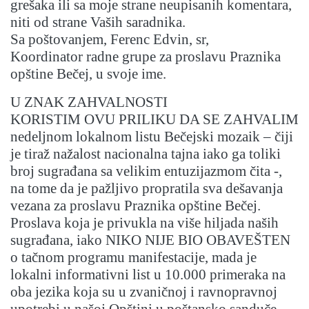
grešaka ili sa moje strane neupisanih komentara,
niti od strane Vaših saradnika.
Sa poštovanjem, Ferenc Edvin, sr,
Koordinator radne grupe za proslavu Praznika
opštine Bečej, u svoje ime.
U ZNAK ZAHVALNOSTI
KORISTIM OVU PRILIKU DA SE ZAHVALIM
nedeljnom lokalnom listu Bečejski mozaik – čiji
je tiraž nažalost nacionalna tajna iako ga toliki
broj sugrađana sa velikim entuzijazmom čita -,
na tome da je pažljivo propratila sva dešavanja
vezana za proslavu Praznika opštine Bečej.
Proslava koja je privukla na više hiljada naših
sugrađana, iako NIKO NIJE BIO OBAVEŠTEN
o tačnom programu manifestacije, mada je
lokalni informativni list u 10.000 primeraka na
oba jezika koja su u zvaničnoj i ravnopravnoj