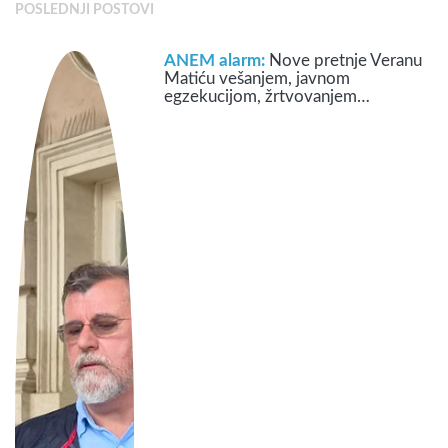
POSLEDNJI POSTOVI
ANEM alarm:
Nove pretnje Veranu
Matiću vešanjem, javnom
egzekucijom, žrtvovanjem…