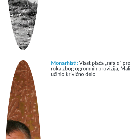
Monarhisti:
Vlast plaća „rafale“ pre
roka zbog ogromnih provizija, Mali
učinio krivično delo