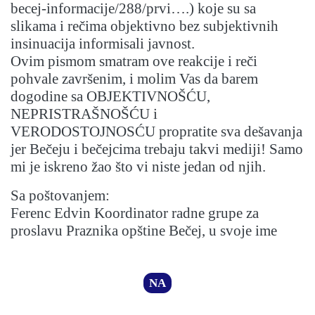
becej-informacije/288/prvi….) koje su sa
slikama i rečima objektivno bez subjektivnih
insinuacija informisali javnost.
Ovim pismom smatram ove reakcije i reči
pohvale završenim, i molim Vas da barem
dogodine sa OBJEKTIVNOŠĆU,
NEPRISTRAŠNOŠĆU i
VERODOSTOJNOSĆU propratite sva dešavanja
jer Bečeju i bečejcima trebaju takvi mediji! Samo
mi je iskreno žao što vi niste jedan od njih.
Sa poštovanjem:
Ferenc Edvin Koordinator radne grupe za
proslavu Praznika opštine Bečej, u svoje ime
NA