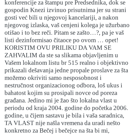
konferencije za štampu pre Predsednika, dok se
gospodin Knezi izvinuo prisutnima jer su strani
gosti već bili u njegovoj kancelariji, a nakon
njegovog izlaska, vaš cenjeni kolega je užurbano
otišao i to bez reči. Pitam se zašto…?, pa je vaš
listi dezinformisao čitaoce po ovom … opet!
KORISTIM OVU PRILIKU DA VAM SE
ZAHVALIM da ste sa slikama objavljenim u
Vašem lokalnom listu br 515 realno i objektivno
prikazali dešavanja jedne propale proslave za šta
možemo okriviti samo nesposobnost i
nestručnost organizacionog odbora, loš ukus i
bahatost kojim su prosipali novce od poreza
građana. Jedino mi je žao što lokalna vlast u
periodu od kraja 2004. godine do početka 2006.
godine, u čijem sastavu je bila i vaša saradnica,
TA VLAST nije našla vremena da uradi nešto
konkretno za Bečej i bečejce na šta bi mi,