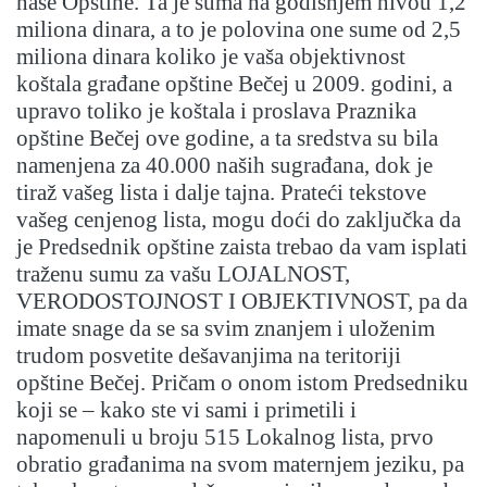
naše Opštine. Ta je suma na godišnjem nivou 1,2
miliona dinara, a to je polovina one sume od 2,5
miliona dinara koliko je vaša objektivnost
koštala građane opštine Bečej u 2009. godini, a
upravo toliko je koštala i proslava Praznika
opštine Bečej ove godine, a ta sredstva su bila
namenjena za 40.000 naših sugrađana, dok je
tiraž vašeg lista i dalje tajna. Prateći tekstove
vašeg cenjenog lista, mogu doći do zaključka da
je Predsednik opštine zaista trebao da vam isplati
traženu sumu za vašu LOJALNOST,
VERODOSTOJNOST I OBJEKTIVNOST, pa da
imate snage da se sa svim znanjem i uloženim
trudom posvetite dešavanjima na teritoriji
opštine Bečej. Pričam o onom istom Predsedniku
koji se – kako ste vi sami i primetili i
napomenuli u broju 515 Lokalnog lista, prvo
obratio građanima na svom maternjem jeziku, pa