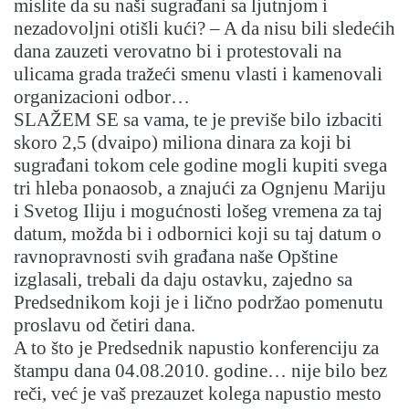
mislite da su naši sugrađani sa ljutnjom i
nezadovoljni otišli kući? – A da nisu bili sledećih
dana zauzeti verovatno bi i protestovali na
ulicama grada tražeći smenu vlasti i kamenovali
organizacioni odbor…
SLAŽEM SE sa vama, te je previše bilo izbaciti
skoro 2,5 (dvaipo) miliona dinara za koji bi
sugrađani tokom cele godine mogli kupiti svega
tri hleba ponaosob, a znajući za Ognjenu Mariju
i Svetog Iliju i mogućnosti lošeg vremena za taj
datum, možda bi i odbornici koji su taj datum o
ravnopravnosti svih građana naše Opštine
izglasali, trebali da daju ostavku, zajedno sa
Predsednikom koji je i lično podržao pomenutu
proslavu od četiri dana.
A to što je Predsednik napustio konferenciju za
štampu dana 04.08.2010. godine… nije bilo bez
reči, već je vaš prezauzet kolega napustio mesto