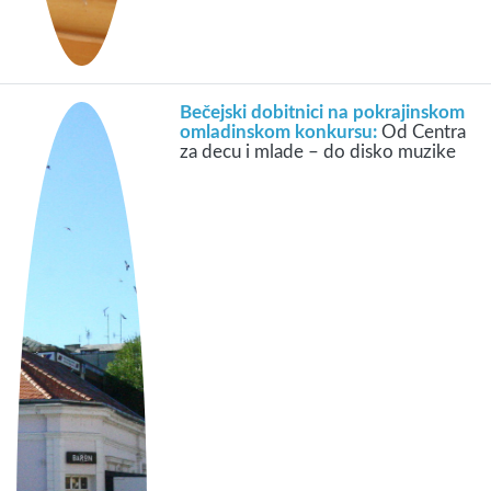
Bečejski dobitnici na pokrajinskom
omladinskom konkursu:
Od Centra
za decu i mlade – do disko muzike