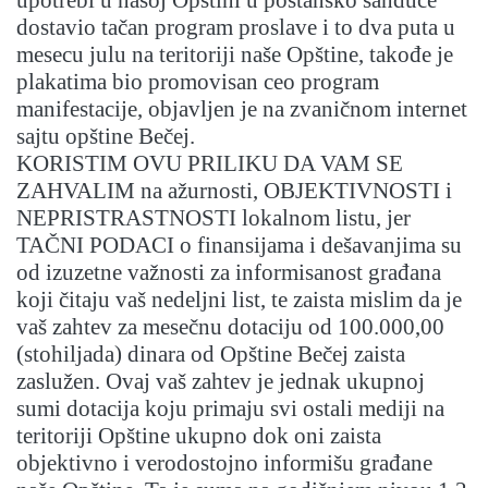
upotrebi u našoj Opštini u poštansko sanduče
dostavio tačan program proslave i to dva puta u
mesecu julu na teritoriji naše Opštine, takođe je
plakatima bio promovisan ceo program
manifestacije, objavljen je na zvaničnom internet
sajtu opštine Bečej.
KORISTIM OVU PRILIKU DA VAM SE
ZAHVALIM na ažurnosti, OBJEKTIVNOSTI i
NEPRISTRASTNOSTI lokalnom listu, jer
TAČNI PODACI o finansijama i dešavanjima su
od izuzetne važnosti za informisanost građana
koji čitaju vaš nedeljni list, te zaista mislim da je
vaš zahtev za mesečnu dotaciju od 100.000,00
(stohiljada) dinara od Opštine Bečej zaista
zaslužen. Ovaj vaš zahtev je jednak ukupnoj
sumi dotacija koju primaju svi ostali mediji na
teritoriji Opštine ukupno dok oni zaista
objektivno i verodostojno informišu građane