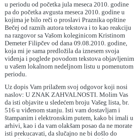
u periodu od početka jula meseca 2010. godine
pa do početka avgusta meseca 2010. godine u
kojima je bilo reči o proslavi Praznika opštine
Bečej od raznih autora tekstova i to kao reakciju
na razgovor sa Vašom koleginicom Kristinom
Demeter Filipčev od dana 09.08.2010. godine,
koja mi je sama predložila da iznesem svoja
viđenja i poglede povodom tekstova objavljenim
u vašem lokalnom nedeljnom listu u pomenutom
periodu.
Uz dopis Vam prilažem svoj odgovor koji nosi
naslov: U ZNAK ZAHVALNOSTI. Molim Vas
da isti objavite u sledećem broju Vašeg lista, br.
516 u viđenom stanju. Isti vam dostavljam i
štampanim i elektronskim putem, kako bi imali u
arhivi, kao i da vam olakšam posao da ne morate
isti prekucavati, da slučajno ne bi došlo do