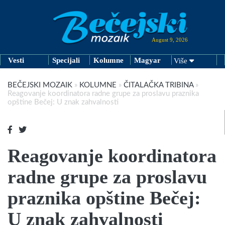
August 9, 2026
Vesti
Specijali
Kolumne
Magyar
Više
BEČEJSKI MOZAIK
»
KOLUMNE
»
ČITALAČKA TRIBINA
»
Reagovanje koordinatora radne grupe za proslavu praznika
opštine Bečej: U znak zahvalnosti
Reagovanje koordinatora
radne grupe za proslavu
praznika opštine Bečej:
U znak zahvalnosti