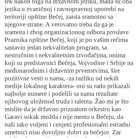
tek nakon toga na državnom jeziku, mada su oba
jezika u zvaničnoj i ravnopravnoj upotrebi na
teritoriji opštine Bečej, zaista sramotno sa
njegove strane. A verovatno treba da ga je
sramota i zbog organizacionog odbora proslave
Praznika opštine Bečej, koji je po vašim rečima
sastavio jedan nekvalitetan program, sa
nestručnim i nekvalitetnim izvođačima, onima
koji su predstavnici Bečeja, Vojvodine i Srbije na
međunarodnim i državnim prvenstvima, šire
pozitivne vesti o nama, -za razliku od nekih
medije lokalnog karaktera- oni su rado prikazali
najbolje numere i podelili sa nama rezultate
njihovog uloženod truda i talenta. Žao mi je što
mislite da je državno priznatom orkestru kao
Garavi sokak možda i nije mesto u Bečeju, da
naši tako voljeni i cenjeni profesionalni estradni
umetnici nisu dovoljno dobri za bečejce. Zar