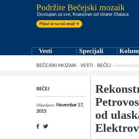
Podržite Bečejski mozaik
Dostupan za sve, finansiran od strane čitalaca
Prijavi se na naš email
Vesti
Specijali
Kolum
BEČEJSKI MOZAIK
»
VESTI
»
BEČEJ
»
Rekonstrukc
Rekonstr
BEČEJ
Petrovos
Novembar 17,
Objavljeno:
od ulask
2015
Elektrov