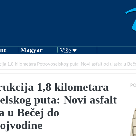
ne
Magyar
Više
ija 1,8 kilometara Petrovoselskog puta: Novi asfalt od ulaska u Beč
ukcija 1,8 kilometara
PO
elskog puta: Novi asfalt
a u Bečej do
ojvodine