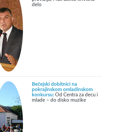
delo
Bečejski dobitnici na
pokrajinskom omladinskom
konkursu:
Od Centra za decu i
mlade – do disko muzike