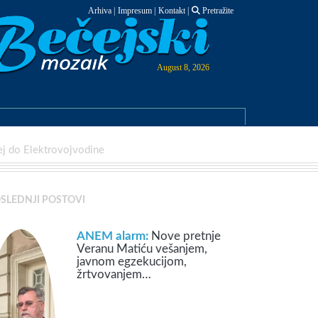
Arhiva
|
Impresum
|
Kontakt
|
Pretražite
August 8, 2026
ej do Elektrovojvodine
SLEDNJI POSTOVI
ANEM alarm:
Nove pretnje
Veranu Matiću vešanjem,
javnom egzekucijom,
žrtvovanjem…