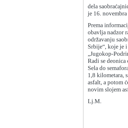
dela saobraćajni
je 16. novembra 
Prema informaci
obavlja nadzor r
održavanju saobr
Srbije“, koje je 
„Jugokop-Podrin
Radi se deonica
Sela do semafor
1,8 kilometara, 
asfalt, a potom ć
novim slojem asf
Lj.M.