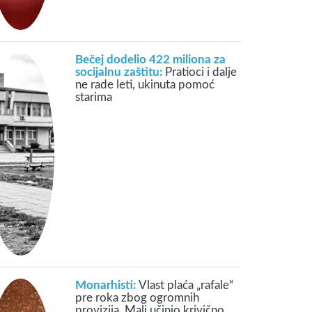
Bečej dodelio 422 miliona za
socijalnu zaštitu:
Pratioci i dalje
ne rade leti, ukinuta pomoć
starima
Monarhisti:
Vlast plaća „rafale“
pre roka zbog ogromnih
provizija, Mali učinio krivično