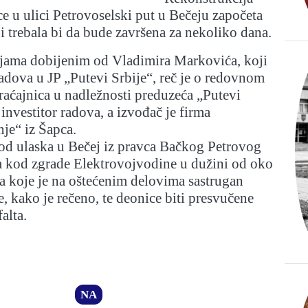
ce u ulici Petrovoselski put u Bečeju započeta
i trebala bi da bude završena za nekoliko dana.
jama dobijenim od Vladimira Markovića, koji
adova u JP „Putevi Srbije“, reč je o redovnom
aćajnica u nadležnosti preduzeća „Putevi
i investitor radova, a izvođač je firma
je“ iz Šapca.
 od ulaska u Bečej iz pravca Bačkog Petrovog
a kod zgrade Elektrovojvodine u dužini od oko
sa koje je na oštećenim delovima sastrugan
e, kako je rečeno, te deonice biti presvučene
alta.
NA