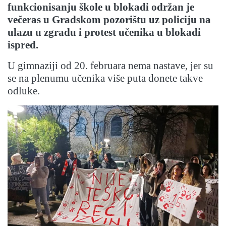
funkcionisanju škole u blokadi održan je
večeras u Gradskom pozorištu uz policiju na
ulazu u zgradu i protest učenika u blokadi
ispred.
U gimnaziji od 20. februara nema nastave, jer su
se na plenumu učenika više puta donete takve
odluke.