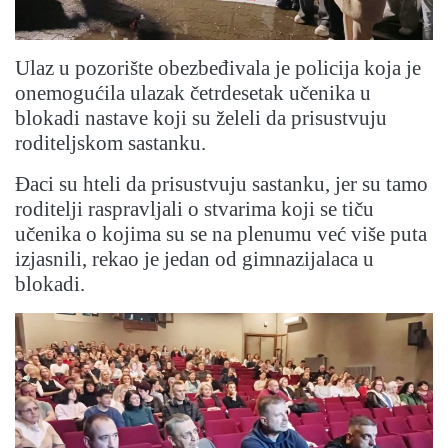
Ulaz u pozorište obezbeđivala je policija koja je
onemogućila ulazak četrdesetak učenika u
blokadi nastave koji su želeli da prisustvuju
roditeljskom sastanku.
Đaci su hteli da prisustvuju sastanku, jer su tamo
roditelji raspravljali o stvarima koji se tiču
učenika o kojima su se na plenumu već više puta
izjasnili, rekao je jedan od gimnazijalaca u
blokadi.