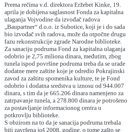
Prema rečima v.d. direktora Eržebet Kinke, 19.
aprila je dobijena saglasnost Fonda za kapitalna
ulaganja Vojvodine da izvođač radova
„Baupartner“ d.o.o. iz Subotice, koji je i do sada
bio izvođač svih radova, može da otpočne drugu
fazu rekonstrukcije zgrade Narodne biblioteke.
Za sanaciju podruma Fond za kapitalna ulaganja
odobrio je 2,75 miliona dinara, međutim, zbog
tunela ispod površine podruma treba da se urade
dodatne mere zaštite koje je odredio Pokrajinski
zavod za zaštitu spomenika kulture, te je Fond
odobrio i dodatna sredstva u iznosu od 944.007
dinara, s tim da je 665.206 dinara namenjeno za
zatrpavanje tunela, a 278.800 dinara je potrošeno
za postavljanje informacionog centra u
potkrovlju biblioteke.
S obzirom na to da je sanacija podruma trebala
biti završena još 2008. godine, o tome zašto se