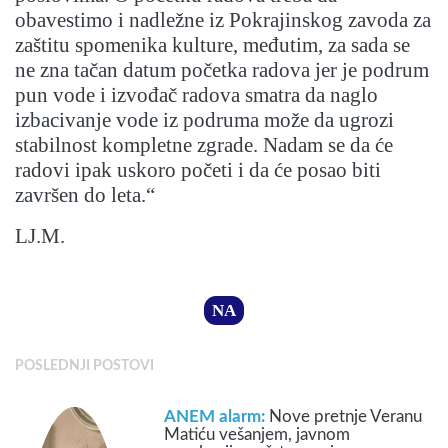
obavestimo i nadležne iz Pokrajinskog zavoda za
zaštitu spomenika kulture, međutim, za sada se
ne zna tačan datum početka radova jer je podrum
pun vode i izvođač radova smatra da naglo
izbacivanje vode iz podruma može da ugrozi
stabilnost kompletne zgrade. Nadam se da će
radovi ipak uskoro početi i da će posao biti
završen do leta.“
LJ.M.
NA
POSLEDNJI POSTOVI
ANEM alarm:
Nove pretnje Veranu
Matiću vešanjem, javnom