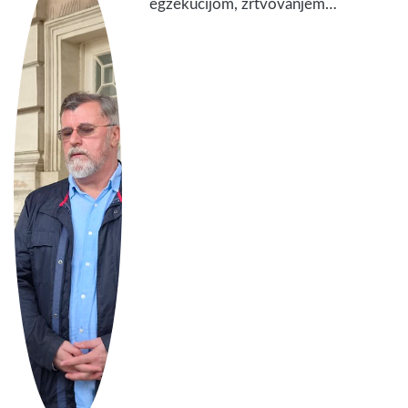
egzekucijom, žrtvovanjem…