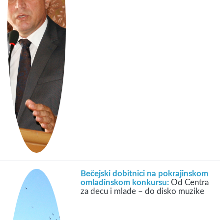
Bečejski dobitnici na pokrajinskom
omladinskom konkursu:
Od Centra
za decu i mlade – do disko muzike