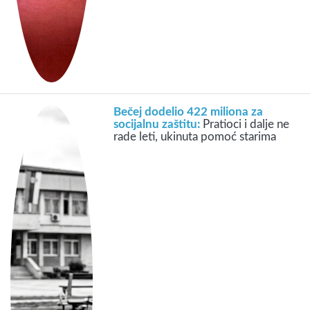
Bečej dodelio 422 miliona za
socijalnu zaštitu:
Pratioci i dalje ne
rade leti, ukinuta pomoć starima