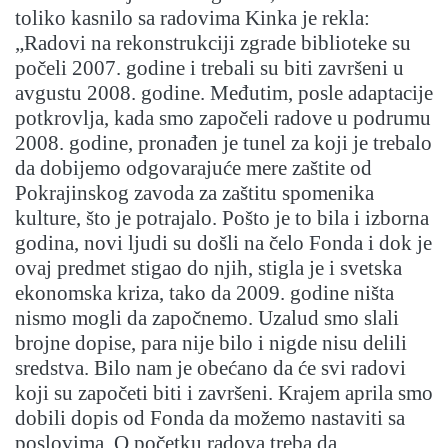
toliko kasnilo sa radovima Kinka je rekla:
„Radovi na rekonstrukciji zgrade biblioteke su
počeli 2007. godine i trebali su biti završeni u
avgustu 2008. godine. Međutim, posle adaptacije
potkrovlja, kada smo započeli radove u podrumu
2008. godine, pronađen je tunel za koji je trebalo
da dobijemo odgovarajuće mere zaštite od
Pokrajinskog zavoda za zaštitu spomenika
kulture, što je potrajalo. Pošto je to bila i izborna
godina, novi ljudi su došli na čelo Fonda i dok je
ovaj predmet stigao do njih, stigla je i svetska
ekonomska kriza, tako da 2009. godine ništa
nismo mogli da započnemo. Uzalud smo slali
brojne dopise, para nije bilo i nigde nisu delili
sredstva. Bilo nam je obećano da će svi radovi
koji su započeti biti i završeni. Krajem aprila smo
dobili dopis od Fonda da možemo nastaviti sa
poslovima. O početku radova treba da