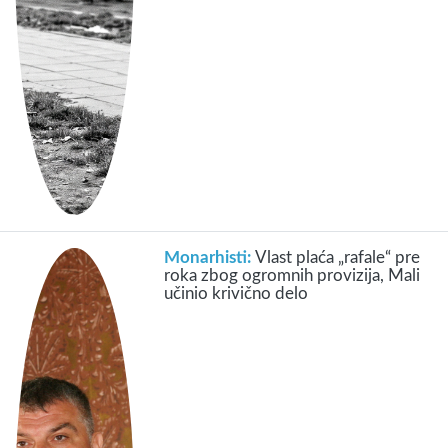
Monarhisti:
Vlast plaća „rafale“ pre
roka zbog ogromnih provizija, Mali
učinio krivično delo