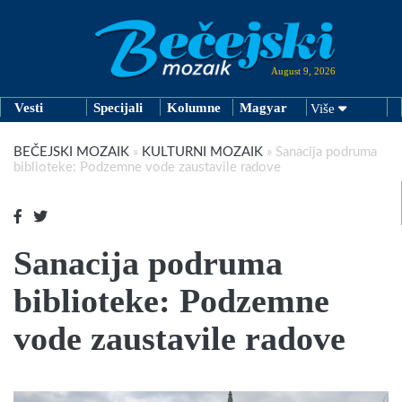
August 9, 2026
Vesti
Specijali
Kolumne
Magyar
Više
BEČEJSKI MOZAIK
»
KULTURNI MOZAIK
»
Sanacija podruma
biblioteke: Podzemne vode zaustavile radove
Sanacija podruma
biblioteke: Podzemne
vode zaustavile radove