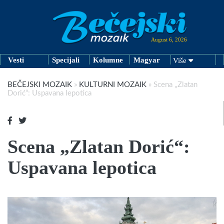
August 6, 2026
Vesti
Specijali
Kolumne
Magyar
Više
BEČEJSKI MOZAIK
»
KULTURNI MOZAIK
»
Scena „Zlatan
Dorić“: Uspavana lepotica
Scena „Zlatan Dorić“:
Uspavana lepotica