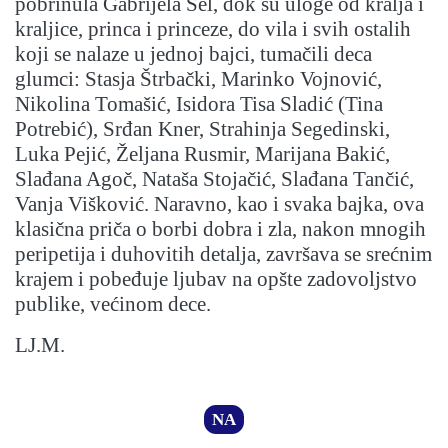
pobrinula Gabrijela Sel, dok su uloge od kralja i
kraljice, princa i princeze, do vila i svih ostalih
koji se nalaze u jednoj bajci, tumačili deca
glumci: Stasja Štrbački, Marinko Vojnović,
Nikolina Tomašić, Isidora Tisa Sladić (Tina
Potrebić), Srđan Kner, Strahinja Segedinski,
Luka Pejić, Željana Rusmir, Marijana Bakić,
Slađana Agoč, Nataša Stojačić, Slađana Tančić,
Vanja Višković. Naravno, kao i svaka bajka, ova
klasična priča o borbi dobra i zla, nakon mnogih
peripetija i duhovitih detalja, završava se srećnim
krajem i pobeđuje ljubav na opšte zadovoljstvo
publike, većinom dece.
LJ.M.
NA