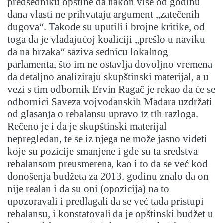
predsedniku opštine da nakon više od godinu
dana vlasti ne prihvataju argument „zatečenih
dugova“. Takođe su uputili i brojne kritike, od
toga da je vladajućoj koaliciji „prešlo u naviku
da na brzaka“ saziva sednicu lokalnog
parlamenta, što im ne ostavlja dovoljno vremena
da detaljno analiziraju skupštinski materijal, a u
vezi s tim odbornik Ervin Ragač je rekao da će se
odbornici Saveza vojvođanskih Mađara uzdržati
od glasanja o rebalansu upravo iz tih razloga.
Rečeno je i da je skupštinski materijal
nepregledan, te se iz njega ne može jasno videti
koje su pozicije smanjene i gde su ta sredstva
rebalansom preusmerena, kao i to da se već kod
donošenja budžeta za 2013. godinu znalo da on
nije realan i da su oni (opozicija) na to
upozoravali i predlagali da se već tada pristupi
rebalansu, i konstatovali da je opštinski budžet u