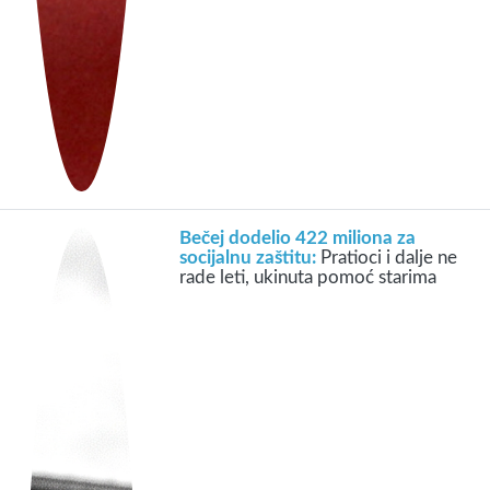
Bečej dodelio 422 miliona za
socijalnu zaštitu:
Pratioci i dalje ne
rade leti, ukinuta pomoć starima