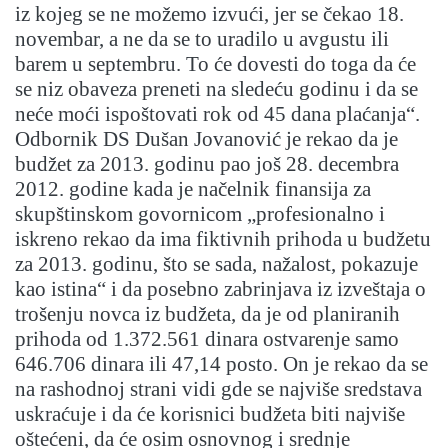
iz kojeg se ne možemo izvući, jer se čekao 18.
novembar, a ne da se to uradilo u avgustu ili
barem u septembru. To će dovesti do toga da će
se niz obaveza preneti na sledeću godinu i da se
neće moći ispoštovati rok od 45 dana plaćanja“.
Odbornik DS Dušan Jovanović je rekao da je
budžet za 2013. godinu pao još 28. decembra
2012. godine kada je načelnik finansija za
skupštinskom govornicom „profesionalno i
iskreno rekao da ima fiktivnih prihoda u budžetu
za 2013. godinu, što se sada, nažalost, pokazuje
kao istina“ i da posebno zabrinjava iz izveštaja o
trošenju novca iz budžeta, da je od planiranih
prihoda od 1.372.561 dinara ostvarenje samo
646.706 dinara ili 47,14 posto. On je rekao da se
na rashodnoj strani vidi gde se najviše sredstava
uskraćuje i da će korisnici budžeta biti najviše
oštećeni, da će osim osnovnog i srednje