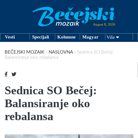
August 8, 2026
Vesti
Specijali
Kolumne
Magyar
Više
BEČEJSKI MOZAIK
»
NASLOVNA
»
Sednica SO Bečej:
Balansiranje oko rebalansa
Sednica SO Bečej:
Balansiranje oko
rebalansa