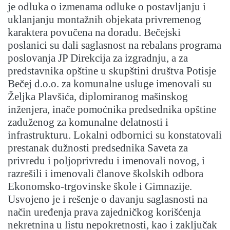
je odluka o izmenama odluke o postavljanju i
uklanjanju montažnih objekata privremenog
karaktera povučena na doradu. Bečejski
poslanici su dali saglasnost na rebalans programa
poslovanja JP Direkcija za izgradnju, a za
predstavnika opštine u skupštini društva Potisje
Bečej d.o.o. za komunalne usluge imenovali su
Željka Plavšića, diplomiranog mašinskog
inženjera, inače pomoćnika predsednika opštine
zaduženog za komunalne delatnosti i
infrastrukturu. Lokalni odbornici su konstatovali
prestanak dužnosti predsednika Saveta za
privredu i poljoprivredu i imenovali novog, i
razrešili i imenovali članove školskih odbora
Ekonomsko-trgovinske škole i Gimnazije.
Usvojeno je i rešenje o davanju saglasnosti na
način uređenja prava zajedničkog korišćenja
nekretnina u listu nepokretnosti, kao i zaključak