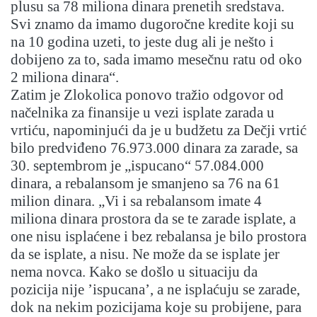
plusu sa 78 miliona dinara prenetih sredstava.
Svi znamo da imamo dugoročne kredite koji su
na 10 godina uzeti, to jeste dug ali je nešto i
dobijeno za to, sada imamo mesečnu ratu od oko
2 miliona dinara“.
Zatim je Zlokolica ponovo tražio odgovor od
načelnika za finansije u vezi isplate zarada u
vrtiću, napominjući da je u budžetu za Dečji vrtić
bilo predviđeno 76.973.000 dinara za zarade, sa
30. septembrom je „ispucano“ 57.084.000
dinara, a rebalansom je smanjeno sa 76 na 61
milion dinara. „Vi i sa rebalansom imate 4
miliona dinara prostora da se te zarade isplate, a
one nisu isplaćene i bez rebalansa je bilo prostora
da se isplate, a nisu. Ne može da se isplate jer
nema novca. Kako se došlo u situaciju da
pozicija nije ’ispucana’, a ne isplaćuju se zarade,
dok na nekim pozicijama koje su probijene, para