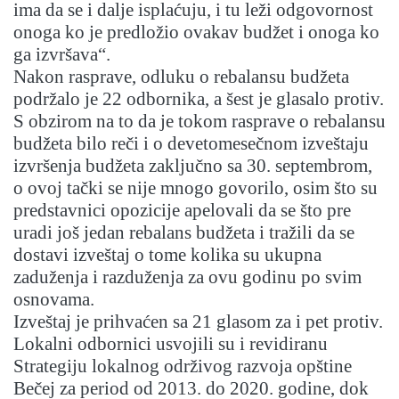
ima da se i dalje isplaćuju, i tu leži odgovornost
onoga ko je predložio ovakav budžet i onoga ko
ga izvršava“.
Nakon rasprave, odluku o rebalansu budžeta
podržalo je 22 odbornika, a šest je glasalo protiv.
S obzirom na to da je tokom rasprave o rebalansu
budžeta bilo reči i o devetomesečnom izveštaju
izvršenja budžeta zaključno sa 30. septembrom,
o ovoj tački se nije mnogo govorilo, osim što su
predstavnici opozicije apelovali da se što pre
uradi još jedan rebalans budžeta i tražili da se
dostavi izveštaj o tome kolika su ukupna
zaduženja i razduženja za ovu godinu po svim
osnovama.
Izveštaj je prihvaćen sa 21 glasom za i pet protiv.
Lokalni odbornici usvojili su i revidiranu
Strategiju lokalnog održivog razvoja opštine
Bečej za period od 2013. do 2020. godine, dok