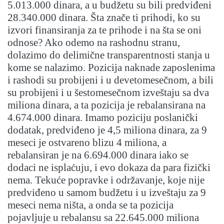
5.013.000 dinara, a u budžetu su bili predviđeni
28.340.000 dinara. Šta znače ti prihodi, ko su
izvori finansiranja za te prihode i na šta se oni
odnose? Ako odemo na rashodnu stranu,
dolazimo do delimične transparentnosti stanja u
kome se nalazimo. Pozicija naknade zaposlenima
i rashodi su probijeni i u devetomesečnom, a bili
su probijeni i u šestomesečnom izveštaju sa dva
miliona dinara, a ta pozicija je rebalansirana na
4.674.000 dinara. Imamo poziciju poslanički
dodatak, predviđeno je 4,5 miliona dinara, za 9
meseci je ostvareno blizu 4 miliona, a
rebalansiran je na 6.694.000 dinara iako se
dodaci ne isplaćuju, i evo dokaza da para fizički
nema. Tekuće popravke i održavanje, koje nije
predviđeno u samom budžetu i u izveštaju za 9
meseci nema ništa, a onda se ta pozicija
pojavljuje u rebalansu sa 22.645.000 miliona