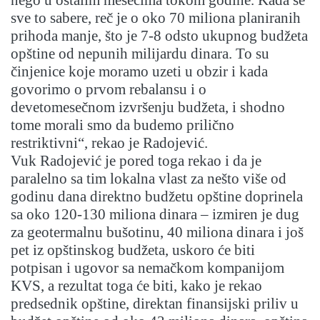
nego u ostalim mesecima tokom godine. Kada se
sve to sabere, reč je o oko 70 miliona planiranih
prihoda manje, što je 7-8 odsto ukupnog budžeta
opštine od nepunih milijardu dinara. To su
činjenice koje moramo uzeti u obzir i kada
govorimo o prvom rebalansu i o
devetomesečnom izvršenju budžeta, i shodno
tome morali smo da budemo prilično
restriktivni“, rekao je Radojević.
Vuk Radojević je pored toga rekao i da je
paralelno sa tim lokalna vlast za nešto više od
godinu dana direktno budžetu opštine doprinela
sa oko 120-130 miliona dinara – izmiren je dug
za geotermalnu bušotinu, 40 miliona dinara i još
pet iz opštinskog budžeta, uskoro će biti
potpisan i ugovor sa nemačkom kompanijom
KVS, a rezultat toga će biti, kako je rekao
predsednik opštine, direktan finansijski priliv u