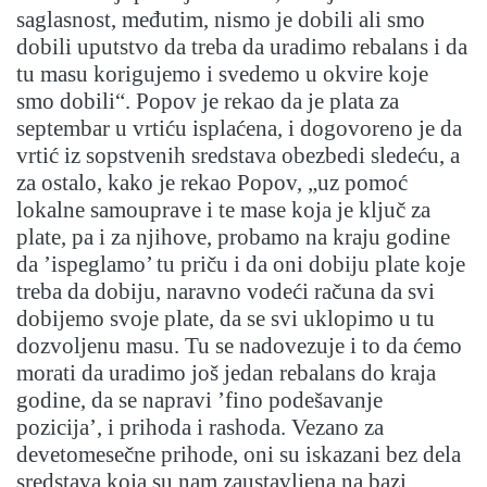
saglasnost, međutim, nismo je dobili ali smo
dobili uputstvo da treba da uradimo rebalans i da
tu masu korigujemo i svedemo u okvire koje
smo dobili“. Popov je rekao da je plata za
septembar u vrtiću isplaćena, i dogovoreno je da
vrtić iz sopstvenih sredstava obezbedi sledeću, a
za ostalo, kako je rekao Popov, „uz pomoć
lokalne samouprave i te mase koja je ključ za
plate, pa i za njihove, probamo na kraju godine
da ’ispeglamo’ tu priču i da oni dobiju plate koje
treba da dobiju, naravno vodeći računa da svi
dobijemo svoje plate, da se svi uklopimo u tu
dozvoljenu masu. Tu se nadovezuje i to da ćemo
morati da uradimo još jedan rebalans do kraja
godine, da se napravi ’fino podešavanje
pozicija’, i prihoda i rashoda. Vezano za
devetomesečne prihode, oni su iskazani bez dela
sredstava koja su nam zaustavljena na bazi