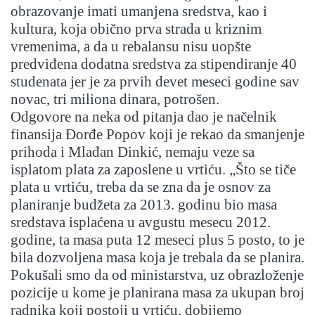
obrazovanje imati umanjena sredstva, kao i
kultura, koja obično prva strada u kriznim
vremenima, a da u rebalansu nisu uopšte
predviđena dodatna sredstva za stipendiranje 40
studenata jer je za prvih devet meseci godine sav
novac, tri miliona dinara, potrošen.
Odgovore na neka od pitanja dao je načelnik
finansija Đorđe Popov koji je rekao da smanjenje
prihoda i Mlađan Dinkić, nemaju veze sa
isplatom plata za zaposlene u vrtiću. „Što se tiče
plata u vrtiću, treba da se zna da je osnov za
planiranje budžeta za 2013. godinu bio masa
sredstava isplaćena u avgustu mesecu 2012.
godine, ta masa puta 12 meseci plus 5 posto, to je
bila dozvoljena masa koja je trebala da se planira.
Pokušali smo da od ministarstva, uz obrazloženje
pozicije u kome je planirana masa za ukupan broj
radnika koji postoji u vrtiću, dobijemo