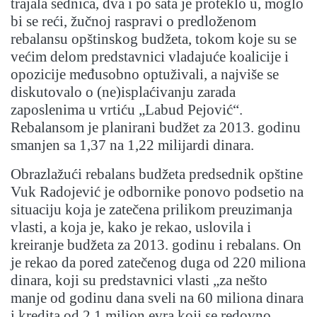
trajala sednica, dva i po sata je proteklo u, moglo
bi se reći, žučnoj raspravi o predloženom
rebalansu opštinskog budžeta, tokom koje su se
većim delom predstavnici vladajuće koalicije i
opozicije međusobno optuživali, a najviše se
diskutovalo o (ne)isplaćivanju zarada
zaposlenima u vrtiću „Labud Pejović“.
Rebalansom je planirani budžet za 2013. godinu
smanjen sa 1,37 na 1,22 milijardi dinara.
Obrazlažući rebalans budžeta predsednik opštine
Vuk Radojević je odbornike ponovo podsetio na
situaciju koja je zatečena prilikom preuzimanja
vlasti, a koja je, kako je rekao, uslovila i
kreiranje budžeta za 2013. godinu i rebalans. On
je rekao da pored zatečenog duga od 220 miliona
dinara, koji su predstavnici vlasti „za nešto
manje od godinu dana sveli na 60 miliona dinara
i kredita od 2,1 milion evra koji se redovno