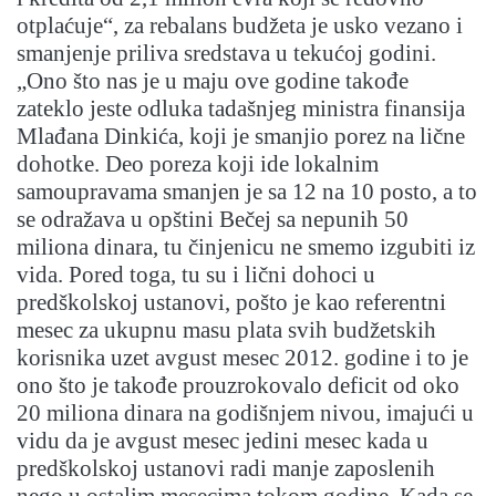
otplaćuje“, za rebalans budžeta je usko vezano i
smanjenje priliva sredstava u tekućoj godini.
„Ono što nas je u maju ove godine takođe
zateklo jeste odluka tadašnjeg ministra finansija
Mlađana Dinkića, koji je smanjio porez na lične
dohotke. Deo poreza koji ide lokalnim
samoupravama smanjen je sa 12 na 10 posto, a to
se odražava u opštini Bečej sa nepunih 50
miliona dinara, tu činjenicu ne smemo izgubiti iz
vida. Pored toga, tu su i lični dohoci u
predškolskoj ustanovi, pošto je kao referentni
mesec za ukupnu masu plata svih budžetskih
korisnika uzet avgust mesec 2012. godine i to je
ono što je takođe prouzrokovalo deficit od oko
20 miliona dinara na godišnjem nivou, imajući u
vidu da je avgust mesec jedini mesec kada u
predškolskoj ustanovi radi manje zaposlenih