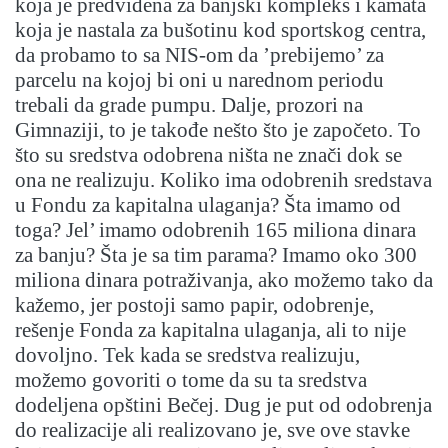
koja je predviđena za banjski kompleks i kamata
koja je nastala za bušotinu kod sportskog centra,
da probamo to sa NIS-om da ’prebijemo’ za
parcelu na kojoj bi oni u narednom periodu
trebali da grade pumpu. Dalje, prozori na
Gimnaziji, to je takođe nešto što je započeto. To
što su sredstva odobrena ništa ne znači dok se
ona ne realizuju. Koliko ima odobrenih sredstava
u Fondu za kapitalna ulaganja? Šta imamo od
toga? Jel’ imamo odobrenih 165 miliona dinara
za banju? Šta je sa tim parama? Imamo oko 300
miliona dinara potraživanja, ako možemo tako da
kažemo, jer postoji samo papir, odobrenje,
rešenje Fonda za kapitalna ulaganja, ali to nije
dovoljno. Tek kada se sredstva realizuju,
možemo govoriti o tome da su ta sredstva
dodeljena opštini Bečej. Dug je put od odobrenja
do realizacije ali realizovano je, sve ove stavke