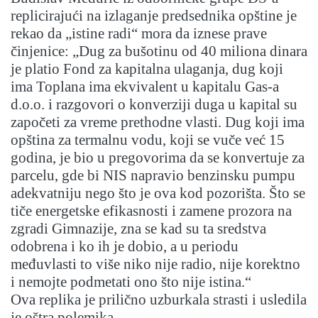
replicirajući na izlaganje predsednika opštine je
rekao da „istine radi“ mora da iznese prave
činjenice: „Dug za bušotinu od 40 miliona dinara
je platio Fond za kapitalna ulaganja, dug koji
ima Toplana ima ekvivalent u kapitalu Gas-a
d.o.o. i razgovori o konverziji duga u kapital su
započeti za vreme prethodne vlasti. Dug koji ima
opština za termalnu vodu, koji se vuče već 15
godina, je bio u pregovorima da se konvertuje za
parcelu, gde bi NIS napravio benzinsku pumpu
adekvatniju nego što je ova kod pozorišta. Što se
tiče energetske efikasnosti i zamene prozora na
zgradi Gimnazije, zna se kad su ta sredstva
odobrena i ko ih je dobio, a u periodu
međuvlasti to više niko nije radio, nije korektno
i nemojte podmetati ono što nije istina.“
Ova replika je prilično uzburkala strasti i usledila
je oštra polemika.