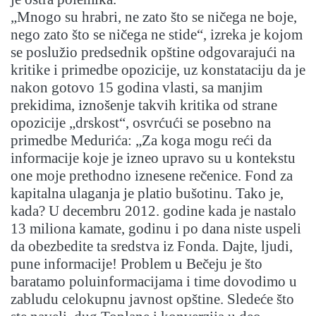
„Mnogo su hrabri, ne zato što se ničega ne boje,
nego zato što se ničega ne stide“, izreka je kojom
se poslužio predsednik opštine odgovarajući na
kritike i primedbe opozicije, uz konstataciju da je
nakon gotovo 15 godina vlasti, sa manjim
prekidima, iznošenje takvih kritika od strane
opozicije „drskost“, osvrćući se posebno na
primedbe Medurića: „Za koga mogu reći da
informacije koje je izneo upravo su u kontekstu
one moje prethodno iznesene rečenice. Fond za
kapitalna ulaganja je platio bušotinu. Tako je,
kada? U decembru 2012. godine kada je nastalo
13 miliona kamate, godinu i po dana niste uspeli
da obezbedite ta sredstva iz Fonda. Dajte, ljudi,
pune informacije! Problem u Bečeju je što
baratamo poluinformacijama i time dovodimo u
zabludu celokupnu javnost opštine. Sledeće što