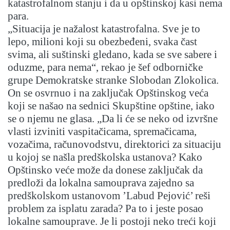
katastrofalnom stanju i da u opštinskoj kasi nema
para.
„Situacija je nažalost katastrofalna. Sve je to
lepo, milioni koji su obezbeđeni, svaka čast
svima, ali suštinski gledano, kada se sve sabere i
oduzme, para nema“, rekao je šef odborničke
grupe Demokratske stranke Slobodan Zlokolica.
On se osvrnuo i na zaključak Opštinskog veća
koji se našao na sednici Skupštine opštine, iako
se o njemu ne glasa. „Da li će se neko od izvršne
vlasti izviniti vaspitačicama, spremačicama,
vozačima, računovodstvu, direktorici za situaciju
u kojoj se našla predškolska ustanova? Kako
Opštinsko veće može da donese zaključak da
predloži da lokalna samouprava zajedno sa
predškolskom ustanovom ’Labud Pejović’ reši
problem za isplatu zarada? Pa to i jeste posao
lokalne samouprave. Je li postoji neko treći koji