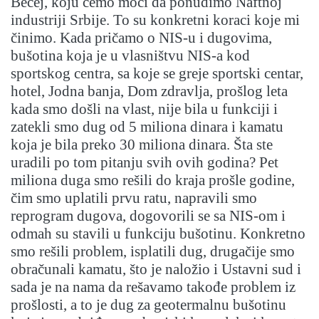
Bečej, koju ćemo moći da ponudimo Naftnoj
industriji Srbije. To su konkretni koraci koje mi
činimo. Kada pričamo o NIS-u i dugovima,
bušotina koja je u vlasništvu NIS-a kod
sportskog centra, sa koje se greje sportski centar,
hotel, Jodna banja, Dom zdravlja, prošlog leta
kada smo došli na vlast, nije bila u funkciji i
zatekli smo dug od 5 miliona dinara i kamatu
koja je bila preko 30 miliona dinara. Šta ste
uradili po tom pitanju svih ovih godina? Pet
miliona duga smo rešili do kraja prošle godine,
čim smo uplatili prvu ratu, napravili smo
reprogram dugova, dogovorili se sa NIS-om i
odmah su stavili u funkciju bušotinu. Konkretno
smo rešili problem, isplatili dug, drugačije smo
obračunali kamatu, što je naložio i Ustavni sud i
sada je na nama da rešavamo takođe problem iz
prošlosti, a to je dug za geotermalnu bušotinu