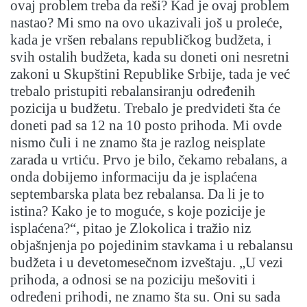
ovaj problem treba da reši? Kad je ovaj problem
nastao? Mi smo na ovo ukazivali još u proleće,
kada je vršen rebalans republičkog budžeta, i
svih ostalih budžeta, kada su doneti oni nesretni
zakoni u Skupštini Republike Srbije, tada je već
trebalo pristupiti rebalansiranju određenih
pozicija u budžetu. Trebalo je predvideti šta će
doneti pad sa 12 na 10 posto prihoda. Mi ovde
nismo čuli i ne znamo šta je razlog neisplate
zarada u vrtiću. Prvo je bilo, čekamo rebalans, a
onda dobijemo informaciju da je isplaćena
septembarska plata bez rebalansa. Da li je to
istina? Kako je to moguće, s koje pozicije je
isplaćena?“, pitao je Zlokolica i tražio niz
objašnjenja po pojedinim stavkama i u rebalansu
budžeta i u devetomesečnom izveštaju. „U vezi
prihoda, a odnosi se na poziciju mešoviti i
određeni prihodi, ne znamo šta su. Oni su sada