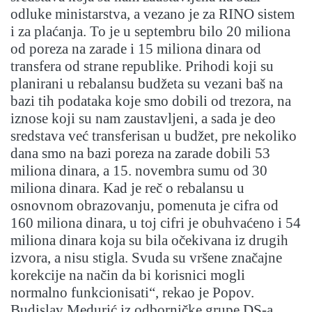
odluke ministarstva, a vezano je za RINO sistem
i za plaćanja. To je u septembru bilo 20 miliona
od poreza na zarade i 15 miliona dinara od
transfera od strane republike. Prihodi koji su
planirani u rebalansu budžeta su vezani baš na
bazi tih podataka koje smo dobili od trezora, na
iznose koji su nam zaustavljeni, a sada je deo
sredstava već transferisan u budžet, pre nekoliko
dana smo na bazi poreza na zarade dobili 53
miliona dinara, a 15. novembra sumu od 30
miliona dinara. Kad je reč o rebalansu u
osnovnom obrazovanju, pomenuta je cifra od
160 miliona dinara, u toj cifri je obuhvaćeno i 54
miliona dinara koja su bila očekivana iz drugih
izvora, a nisu stigla. Svuda su vršene značajne
korekcije na način da bi korisnici mogli
normalno funkcionisati“, rekao je Popov.
Budislav Medurić iz odborničke grupe DS-a