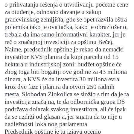
o prihvatanju rešenja o utvrđivanju početne cene
za otuđenje, odnosno davanje u zakup
građevinskog zemljišta, gde se opet razvila oštra
polemika iako je ova tačka, kako je obrazloženo,
trebala da ima samo informativni karakter, jer je
reč o značajnoj investiciji za opštinu Bečej.
Naime, predsednik opštine je rekao da nemački
investitor KVS planira da kupi parcelu od 15
hektara u industrijskoj zoni: budžet opštine će
zbog toga biti bogatiji ove godine za 43 miliona
dinara, a KVS će da investira 30 miliona evra
kroz dve faze i planira da otvori 250 radnih
mesta. Slobodan Zlokolica se složio s tim da je ta
investicija značajna, te da odbornička grupa DS
podržava dolazak svakog investitora, ali će ipak
da se uzdrži od glasanja, jer smatra da to nije u
nadležnosti lokalnog parlamenta.
Predsednik opštine je tu izjavu ocenio