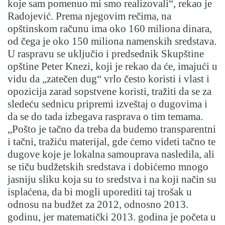
koje sam pomenuo mi smo realizovali“, rekao je
Radojević. Prema njegovim rečima, na
opštinskom računu ima oko 160 miliona dinara,
od čega je oko 150 miliona namenskih sredstava.
U raspravu se uključio i predsednik Skupštine
opštine Peter Knezi, koji je rekao da će, imajući u
vidu da „zatečen dug“ vrlo često koristi i vlast i
opozicija zarad sopstvene koristi, tražiti da se za
sledeću sednicu pripremi izveštaj o dugovima i
da se do tada izbegava rasprava o tim temama.
„Pošto je tačno da treba da budemo transparentni
i tačni, tražiću materijal, gde ćemo videti tačno te
dugove koje je lokalna samouprava nasledila, ali
se tiču budžetskih sredstava i dobićemo mnogo
jasniju sliku koja su to sredstva i na koji način su
isplaćena, da bi mogli uporediti taj trošak u
odnosu na budžet za 2012, odnosno 2013.
godinu, jer matematički 2013. godina je početa u