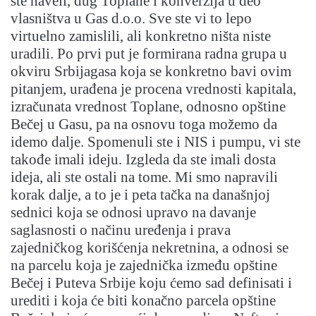
ste naveli, dug Toplane i konverzija u deo
vlasništva u Gas d.o.o. Sve ste vi to lepo
virtuelno zamislili, ali konkretno ništa niste
uradili. Po prvi put je formirana radna grupa u
okviru Srbijagasa koja se konkretno bavi ovim
pitanjem, urađena je procena vrednosti kapitala,
izračunata vrednost Toplane, odnosno opštine
Bečej u Gasu, pa na osnovu toga možemo da
idemo dalje. Spomenuli ste i NIS i pumpu, vi ste
takođe imali ideju. Izgleda da ste imali dosta
ideja, ali ste ostali na tome. Mi smo napravili
korak dalje, a to je i peta tačka na današnjoj
sednici koja se odnosi upravo na davanje
saglasnosti o načinu uređenja i prava
zajedničkog korišćenja nekretnina, a odnosi se
na parcelu koja je zajednička između opštine
Bečej i Puteva Srbije koju ćemo sad definisati i
urediti i koja će biti konačno parcela opštine