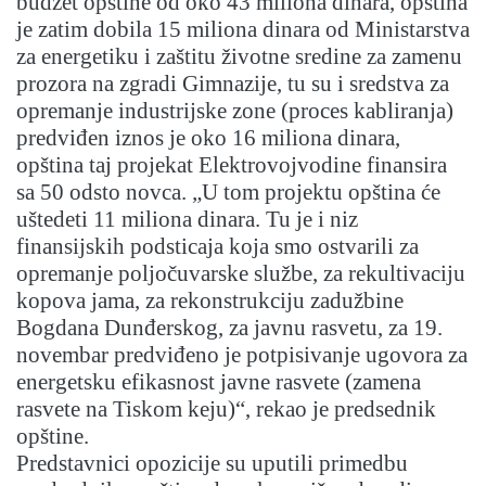
budžet opštine od oko 43 miliona dinara, opština
je zatim dobila 15 miliona dinara od Ministarstva
za energetiku i zaštitu životne sredine za zamenu
prozora na zgradi Gimnazije, tu su i sredstva za
opremanje industrijske zone (proces kabliranja)
predviđen iznos je oko 16 miliona dinara,
opština taj projekat Elektrovojvodine finansira
sa 50 odsto novca. „U tom projektu opština će
uštedeti 11 miliona dinara. Tu je i niz
finansijskih podsticaja koja smo ostvarili za
opremanje poljočuvarske službe, za rekultivaciju
kopova jama, za rekonstrukciju zadužbine
Bogdana Dunđerskog, za javnu rasvetu, za 19.
novembar predviđeno je potpisivanje ugovora za
energetsku efikasnost javne rasvete (zamena
rasvete na Tiskom keju)“, rekao je predsednik
opštine.
Predstavnici opozicije su uputili primedbu