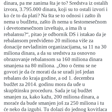
dinara, pa me zanima šta je to? Sredstva iz ostalih
izvora, 3.795.000 dinara, koji su to ostali izvori i
ko će to da plati? Na šta se to odnosi i zašto ih
nema u budžetu, zašto ih nema u šestomesečnom
i devetomesečnom izveštaju, a ima ih u
rebalansu?“, pitao je odbornik DS i istakao da je
rebalansom predviđeno 20 miliona više za
donacije nevladinim organizacijama, sa 11 na 30
miliona dinara, a da su sredstva za osnovno
obrazovanje rebalansom sa 160 miliona dinara
smanjena na 80 miliona. „Ono o čemu se ne
govori je da će morati da se uradi još jedan
rebalans do kraja godine, a od 1. decembra
budžet za 2014. godinu mora da uđe u
skupštinsku proceduru. Sada je taj budžet
smanjen za, kako kažu, 200 miliona dinara, a
moraće da bude smanjen još za 250 miliona i tu
će neko da izgubi. Tu dolazi do jednog kovitlaca