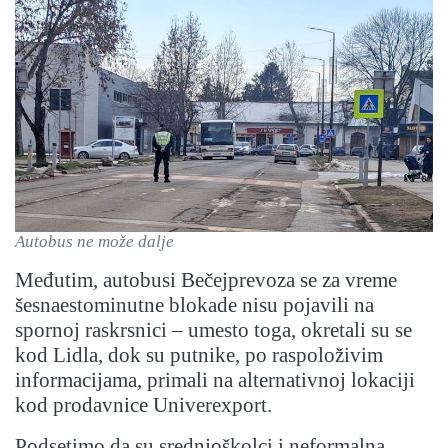
Autobus ne može dalje
Međutim, autobusi Bečejprevoza se za vreme
šesnaestominutne blokade nisu pojavili na
spornoj raskrsnici – umesto toga, okretali su se
kod Lidla, dok su putnike, po raspoloživim
informacijama, primali na alternativnoj lokaciji
kod prodavnice Univerexport.
Podsetimo da su srednjoškolci i neformalna