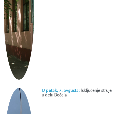
U petak, 7. avgusta:
Isključenje struje
u delu Bečeja