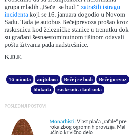
grupa mladih „Bečej se budi“
zatražili istragu
incidenta
koji se 16. januara dogodio u Novom
Sadu. Tada je autobus Bečejprevoza prošao kroz
raskrsnicu kod železničke stanice u trenutku dok
su građani šesnaestominutnom tišinom odavali
poštu žrtvama pada nadstrešnice.
K.D.F.
16 minuta
aujtobusi
Bečej se budi
Bečejprevoz
blokada
raskrsnica kod suda
POSLEDNJI POSTOVI
Monarhisti:
Vlast plaća „rafale“ pre
roka zbog ogromnih provizija, Mali
učinio krivično delo