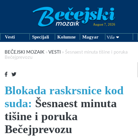
August 7, 2026
Vesti
Specijali
Kolumne
Magyar
Više
BEČEJSKI MOZAIK
»
VESTI
»
Šesnaest minuta tišine i poruka
Bečejprevozu
Blokada raskrsnice kod
suda:
Šesnaest minuta
tišine i poruka
Bečejprevozu