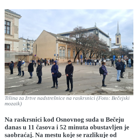
Tišina za žrtve nadstrešnice na raskrsnici (Foto: Bečejski
mozaik)
Na raskrsnici
kod Osnovnog suda u Bečeju
danas u 11 časova i 52 minuta obustavljen je
saobraćaj. Na mestu koje se razlikuje od