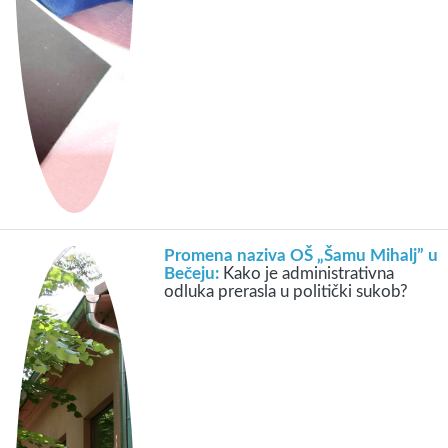
Promena naziva OŠ „Šamu Mihalj” u
Bečeju:
Kako je administrativna
odluka prerasla u politički sukob?