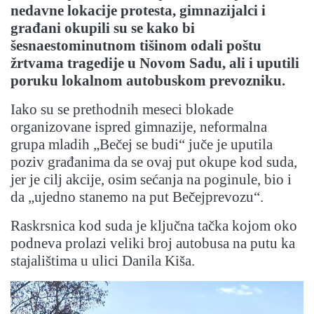
nedavne lokacije protesta, gimnazijalci i
građani okupili su se kako bi
šesnaestominutnom tišinom odali poštu
žrtvama tragedije u Novom Sadu, ali i uputili
poruku lokalnom autobuskom prevozniku.
Iako su se prethodnih meseci blokade
organizovane ispred gimnazije, neformalna
grupa mladih „Bečej se budi“ juče je uputila
poziv građanima da se ovaj put okupe kod suda,
jer je cilj akcije, osim sećanja na poginule, bio i
da „ujedno stanemo na put Bečejprevozu“.
Raskrsnica kod suda je ključna tačka kojom oko
podneva prolazi veliki broj autobusa na putu ka
stajalištima u ulici Danila Kiša.