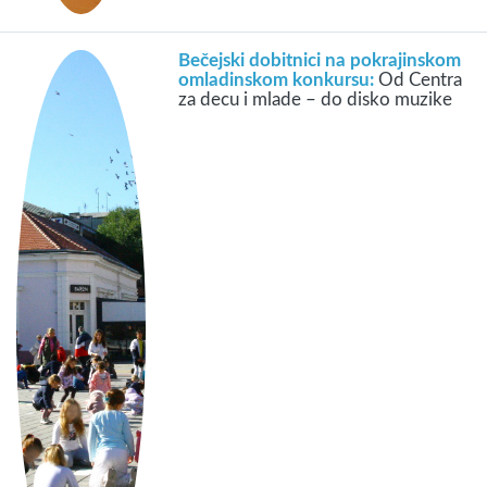
Bečejski dobitnici na pokrajinskom
omladinskom konkursu:
Od Centra
za decu i mlade – do disko muzike