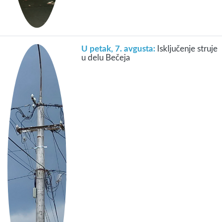
U petak, 7. avgusta:
Isključenje struje
u delu Bečeja