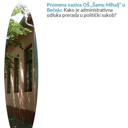
Promena naziva OŠ „Šamu Mihalj” u
Bečeju:
Kako je administrativna
odluka prerasla u politički sukob?