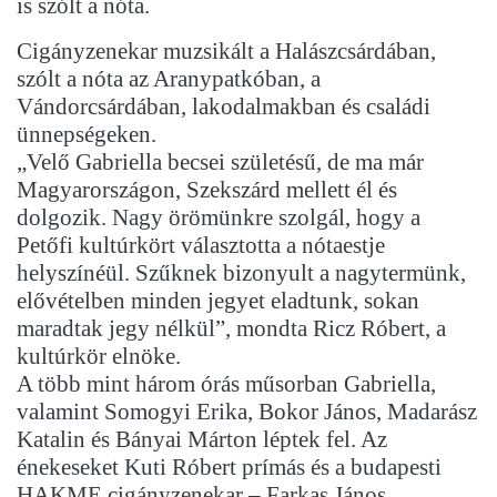
is szólt a nóta.
Cigányzenekar muzsikált a Halászcsárdában,
szólt a nóta az Aranypatkóban, a
Vándorcsárdában, lakodalmakban és családi
ünnepségeken.
„Velő Gabriella becsei születésű, de ma már
Magyarországon, Szekszárd mellett él és
dolgozik. Nagy örömünkre szolgál, hogy a
Petőfi kultúrkört választotta a nótaestje
helyszínéül. Szűknek bizonyult a nagytermünk,
elővételben minden jegyet eladtunk, sokan
maradtak jegy nélkül”, mondta Ricz Róbert, a
kultúrkör elnöke.
A több mint három órás műsorban Gabriella,
valamint Somogyi Erika, Bokor János, Madarász
Katalin és Bányai Márton léptek fel. Az
énekeseket Kuti Róbert prímás és a budapesti
HAKME cigányzenekar – Farkas János