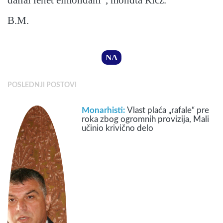
dallal lehet elmondani”, mondta Ricz.
B.M.
NA
POSLEDNJI POSTOVI
Monarhisti:
Vlast plaća „rafale“ pre
roka zbog ogromnih provizija, Mali
učinio krivično delo