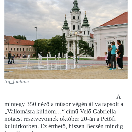
trg_fontane
A
mintegy 350 néző a műsor végén állva tapsolt a
„Vallomásra küldöm…“ című Velő Gabriella-
nótaest résztvevőinek október 20-án a Petőfi
kultúrkörben. Ez érthető, hiszen Becsén mindig