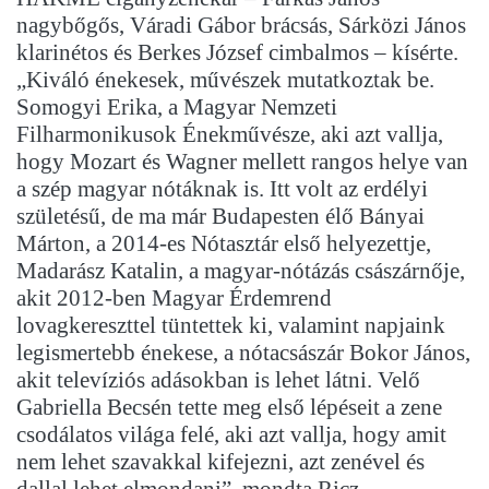
nagybőgős, Váradi Gábor brácsás, Sárközi János
klarinétos és Berkes József cimbalmos – kísérte.
„Kiváló énekesek, művészek mutatkoztak be.
Somogyi Erika, a Magyar Nemzeti
Filharmonikusok Énekművésze, aki azt vallja,
hogy Mozart és Wagner mellett rangos helye van
a szép magyar nótáknak is. Itt volt az erdélyi
születésű, de ma már Budapesten élő Bányai
Márton, a 2014-es Nótasztár első helyezettje,
Madarász Katalin, a magyar-nótázás császárnője,
akit 2012-ben Magyar Érdemrend
lovagkereszttel tüntettek ki, valamint napjaink
legismertebb énekese, a nótacsászár Bokor János,
akit televíziós adásokban is lehet látni. Velő
Gabriella Becsén tette meg első lépéseit a zene
csodálatos világa felé, aki azt vallja, hogy amit
nem lehet szavakkal kifejezni, azt zenével és