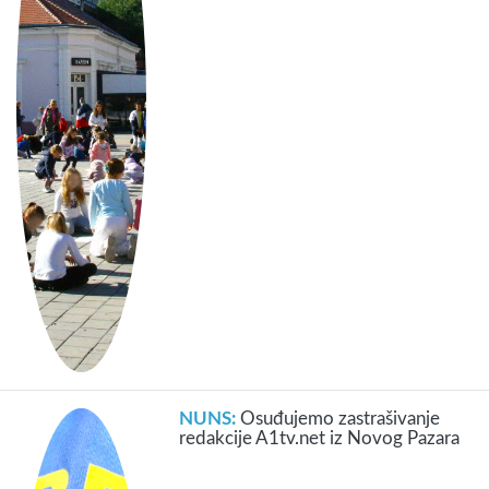
NUNS:
Osuđujemo zastrašivanje
redakcije A1tv.net iz Novog Pazara