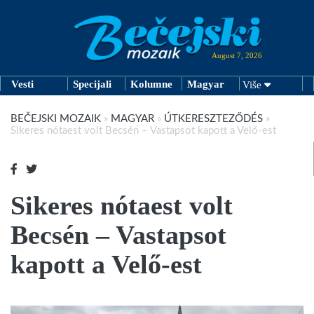
August 7, 2026
Vesti
Specijali
Kolumne
Magyar
Više
BEČEJSKI MOZAIK
»
MAGYAR
»
ÚTKERESZTEZŐDÉS
»
Sikeres nótaest volt Becsén – Vastapsot kapott a Velő-est
Sikeres nótaest volt
Becsén – Vastapsot
kapott a Velő-est