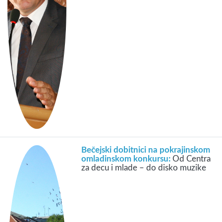
Bečejski dobitnici na pokrajinskom
omladinskom konkursu:
Od Centra
za decu i mlade – do disko muzike