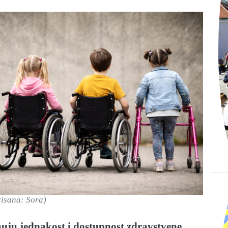
risana: Sora)
uju jednakost i dostupnost zdravstvene