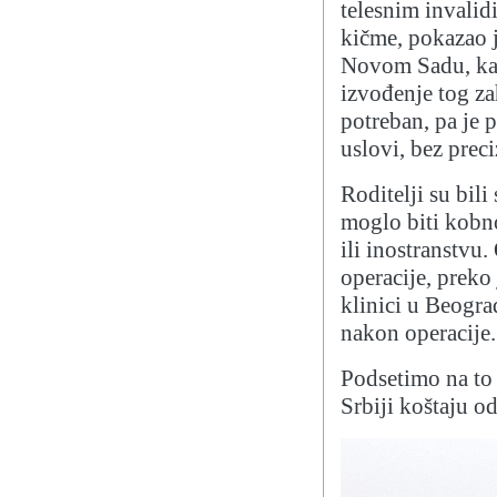
telesnim invalid
kičme, pokazao j
Novom Sadu, kako
izvođenje tog za
potreban, pa je 
uslovi, bez preci
Roditelji su bili
moglo biti kobno
ili inostranstvu
operacije, preko
klinici u Beogra
nakon operacije.
Podsetimo na to 
Srbiji koštaju o