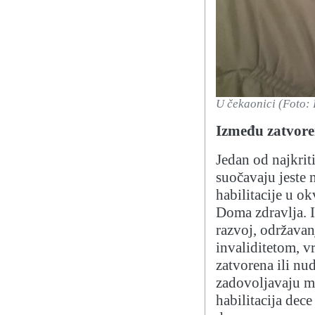
U čekaonici (Foto: 
Između zatvore
Jedan od najkrit
suočavaju jeste 
habilitacije u o
Doma zdravlja. I
razvoj, održavan
invaliditetom, v
zatvorena ili nu
zadovoljavaju med
habilitacija dec