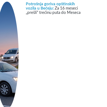
Potrošnja goriva opštinskih
vozila u Bečeju:
Za 16 meseci
„prešli“ trećinu puta do Meseca