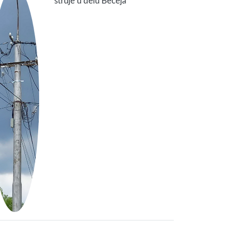
struje u delu Bečeja