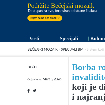
Podržite Bečejski mozaik
Dostupan za sve, finansiran od strane čitalaca
Prijavi se na naš email
Vesti
Specijali
Kolum
BEČEJSKI MOZAIK
»
SPECIJALI BM
»
Sistem koji 
Borba ro
BEČEJ
invalidi
Mart 5, 2026
Objavljeno:
koji je 
i najranj