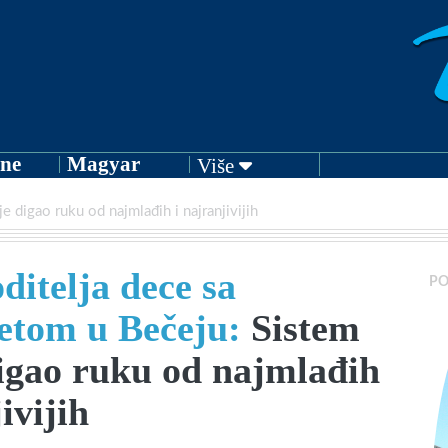
ne
Magyar
Više
je digao ruku od najmlađih i najranjivijih
ditelja dece sa
PO
tetom u Bečeju:
Sistem
digao ruku od najmlađih
ivijih