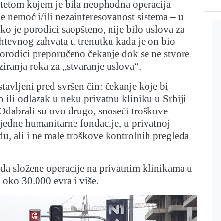
itetom kojem je bila neophodna operacija
e nemoć i/ili nezainteresovanost sistema – u
 je porodici saopšteno, nije bilo uslova za
htevnog zahvata u trenutku kada je on bio
porodici preporučeno čekanje dok se ne stvore
ziranja roka za „stvaranje uslova“.
 stavljeni pred svršen čin: čekanje koje bi
 ili odlazak u neku privatnu kliniku u Srbiji
. Odabrali su ovo drugo, snoseći troškove
 jedne humanitarne fondacije, u privatnoj
du, ali i ne male troškove kontrolnih pregleda
da složene operacije na privatnim klinikama u
d oko 30.000 evra i više.