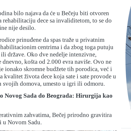
odina bilo najava da će u Bečeju biti otvoren
a rehabilitaciju dece sa invaliditetom, to se do
ne nije desilo.
odice prinuđene da spas traže u privatnim
ehabilitacionim centrima i da zbog toga putuju
ili države. Oko dve nedelje intenzivne,
je dnevno, košta od 2.000 evra naviše. Ovo ne
je ionako skromne budžete tih porodica, već i
 kvalitet života dece koja sate i sate provode u
an svojih domova, umesto u igri ili odmoru.
do Novog Sada do Beograda: Hirurgija kao
erativnim zahvatima, Bečej prirodno gravitira
ci u Novom Sadu.