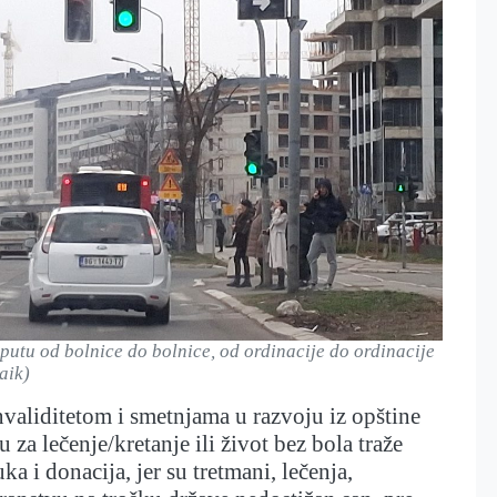
 putu od bolnice do bolnice, od ordinacije do ordinacije
aik)
nvaliditetom i smetnjama u razvoju iz opštine
 za lečenje/kretanje ili život bez bola traže
 i donacija, jer su tretmani, lečenja,