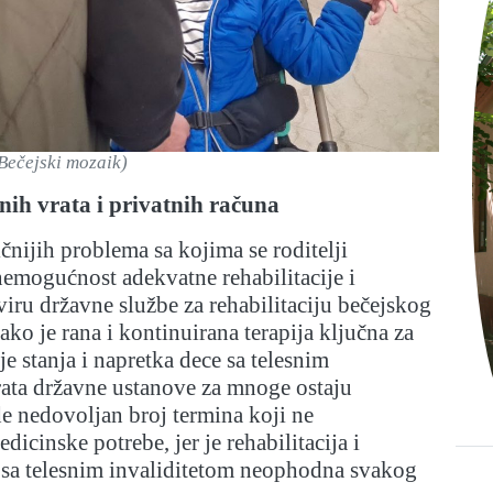
Bečejski mozaik)
nih vrata i privatnih računa
ičnijih problema sa kojima se roditelji
nemogućnost adekvatne rehabilitacije i
kviru državne službe za rehabilitaciju bečejskog
ako je rana i kontinuirana terapija ključna za
je stanja i napretka dece sa telesnim
rata državne ustanove za mnoge ostaju
de nedovoljan broj termina koji ne
icinske potrebe, jer je rehabilitacija i
e sa telesnim invaliditetom neophodna svakog