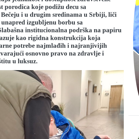
ost porodica koje podižu decu sa
 Bečeju i u drugim sredinama u Srbiji, liči
i unapred izgubljenu borbu sa
Slabašna institucionalna podrška na papiru
kazuje kao rigidna konstrukcija
koja
rne potrebe najmlađih i najranjivijih
tvarajući osnovno pravo na zdravlje i
titu u luksuz.