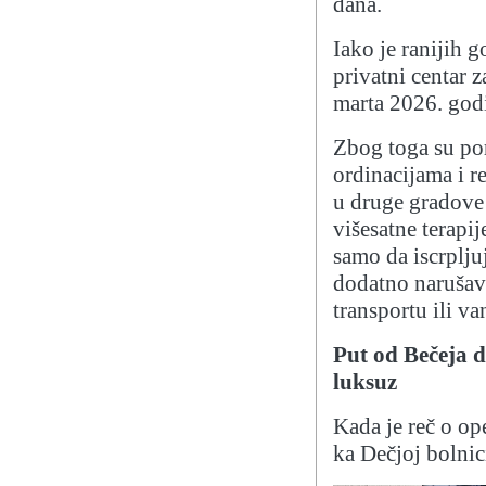
dana.
Iako je ranijih g
privatni centar z
marta 2026. godi
Zbog toga su por
ordinacijama i r
u druge gradove 
višesatne terapi
samo da iscrplju
dodatno narušava
transportu ili v
Put od Bečeja 
luksuz
Kada je reč o op
ka Dečjoj bolni