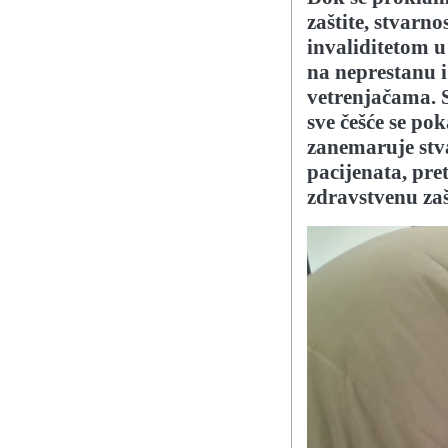
zaštite, stvarn
invaliditetom u
na neprestanu 
vetrenjačama. 
sve češće se po
zanemaruje stva
pacijenata, pre
zdravstvenu zaš