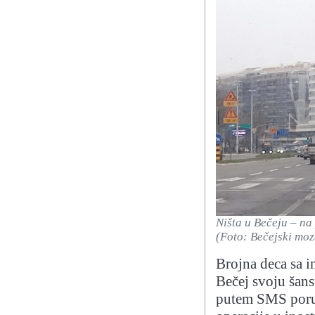
Ništa u Bečeju – na
(Foto: Bečejski moz
Brojna deca sa i
Bečej svoju šansu
putem SMS poruka