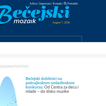
Arhiva
|
Impresum
|
Kontakt
|
Pretražite
August 7, 2026
SLEDNJI POSTOVI
Bečejski dobitnici na
pokrajinskom omladinskom
konkursu:
Od Centra za decu i
mlade – do disko muzike