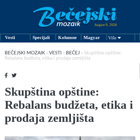
August 9, 2026
Vesti
Specijali
Kolumne
Magyar
Više
BEČEJSKI MOZAIK
»
VESTI
»
BEČEJ
»
Skupština opštine:
Rebalans budžeta, etika i prodaja zemljišta
Skupština opštine:
Rebalans budžeta, etika i
prodaja zemljišta