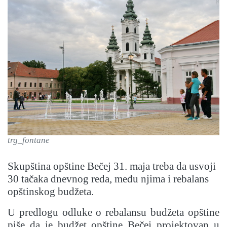
trg_fontane
Skupština opštine Bečej 31. maja treba da usvoji
30 tačaka dnevnog reda, među njima i rebalans
opštinskog budžeta.
U predlogu odluke o rebalansu budžeta opštine
piše da je budžet opštine Bečej projektovan u