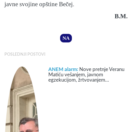
javne svojine opštine Bečej.
B.M.
NA
POSLEDNJI POSTOVI
ANEM alarm:
Nove pretnje Veranu
Matiću vešanjem, javnom
egzekucijom, žrtvovanjem…