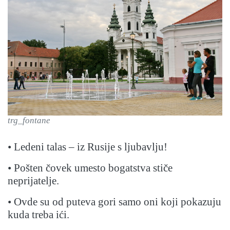
trg_fontane
• Ledeni talas – iz Rusije s ljubavlju!
• Pošten čovek umesto bogatstva stiče
neprijatelje.
• Ovde su od puteva gori samo oni koji pokazuju
kuda treba ići.