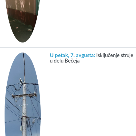
U petak, 7. avgusta:
Isključenje struje
u delu Bečeja