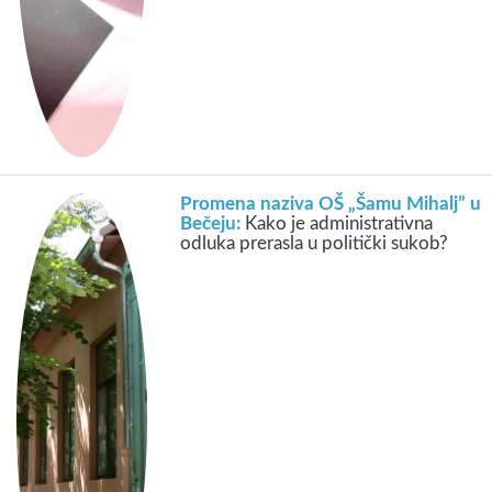
Promena naziva OŠ „Šamu Mihalj” u
Bečeju:
Kako je administrativna
odluka prerasla u politički sukob?