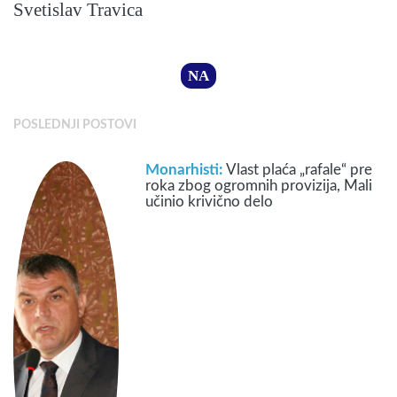
Svetislav Travica
NA
POSLEDNJI POSTOVI
Monarhisti:
Vlast plaća „rafale“ pre
roka zbog ogromnih provizija, Mali
učinio krivično delo