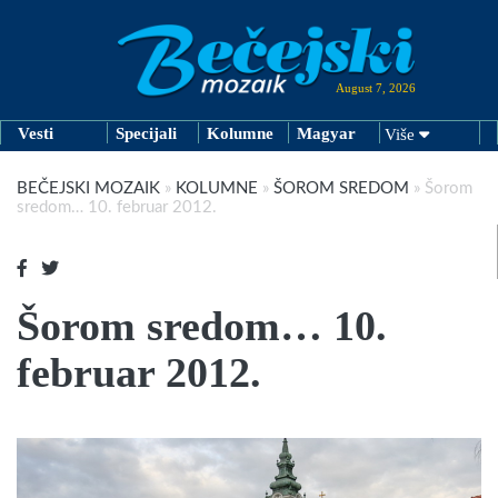
August 7, 2026
Vesti
Specijali
Kolumne
Magyar
Više
BEČEJSKI MOZAIK
»
KOLUMNE
»
ŠOROM SREDOM
»
Šorom
sredom… 10. februar 2012.
Šorom sredom… 10.
februar 2012.