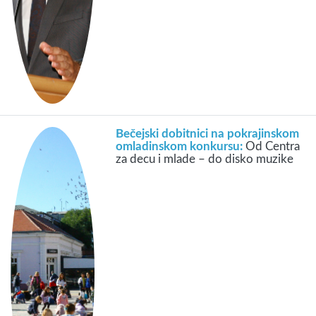
Bečejski dobitnici na pokrajinskom
omladinskom konkursu:
Od Centra
za decu i mlade – do disko muzike