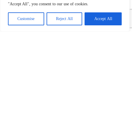
"Accept All", you consent to our use of cookies.
Customise
Reject All
Accept All
Povezani tekst(ovi):
Vlada Srbije: Oštrije mere u borbi