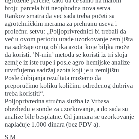
ugrožene parcele, tako da će samo na malom
broju parcela biti neophodna nova setva.
Rankov smatra da već sada treba početi sa
agrotehničkim merama za prehranu useva i
prolećnu setvu: „Poljoprivrednici bi trebali da
već u ovom periodu urade uzorkovanje zemljišta
na sadržaje onog oblika azota koje biljka može
da koristi. ’N-min’ metoda se koristi iz tri sloja
zemlje iz iste rupe i posle agro-hemijske analize
utvrđujemo sadržaj azota koji je u zemljištu.
Posle dobijanja rezultata možemo da
preporučimo koliku količinu određenog đubriva
treba koristiti“.
Poljoprivredna stručna služba iz Vrbasa
obezbeđuje sonde za uzorkovanje, a do sada su
analize bile besplatne. Od januara se uzorkovanje
naplaćuje 1.000 dinara (bez PDV-a).
S.M.