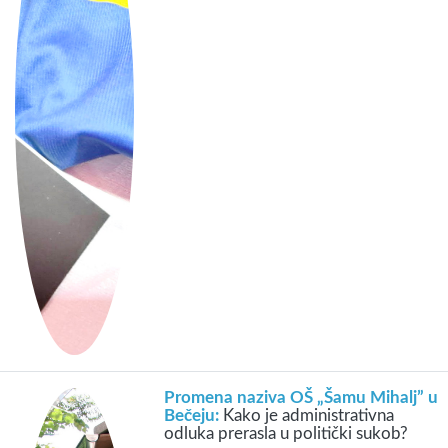
Promena naziva OŠ „Šamu Mihalj” u
Bečeju:
Kako je administrativna
odluka prerasla u politički sukob?