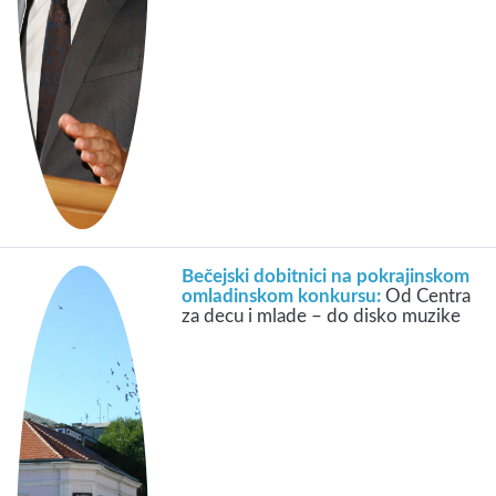
Bečejski dobitnici na pokrajinskom
omladinskom konkursu:
Od Centra
za decu i mlade – do disko muzike