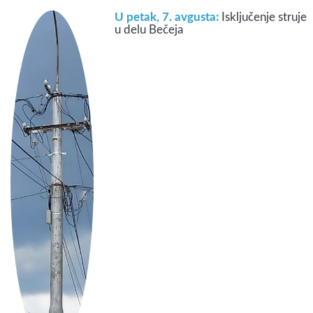
U petak, 7. avgusta:
Isključenje struje
u delu Bečeja