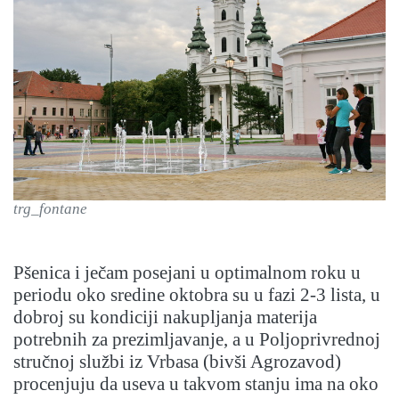
trg_fontane
Pšenica i ječam posejani u optimalnom roku u
periodu oko sredine oktobra su u fazi 2-3 lista, u
dobroj su kondiciji nakupljanja materija
potrebnih za prezimljavanje, a u Poljoprivrednoj
stručnoj službi iz Vrbasa (bivši Agrozavod)
procenjuju da useva u takvom stanju ima na oko