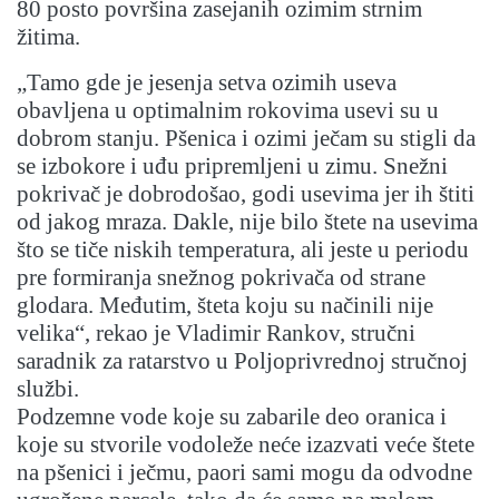
80 posto površina zasejanih ozimim strnim
žitima.
„Tamo gde je jesenja setva ozimih useva
obavljena u optimalnim rokovima usevi su u
dobrom stanju. Pšenica i ozimi ječam su stigli da
se izbokore i uđu pripremljeni u zimu. Snežni
pokrivač je dobrodošao, godi usevima jer ih štiti
od jakog mraza. Dakle, nije bilo štete na usevima
što se tiče niskih temperatura, ali jeste u periodu
pre formiranja snežnog pokrivača od strane
glodara. Međutim, šteta koju su načinili nije
velika“, rekao je Vladimir Rankov, stručni
saradnik za ratarstvo u Poljoprivrednoj stručnoj
službi.
Podzemne vode koje su zabarile deo oranica i
koje su stvorile vodoleže neće izazvati veće štete
na pšenici i ječmu, paori sami mogu da odvodne