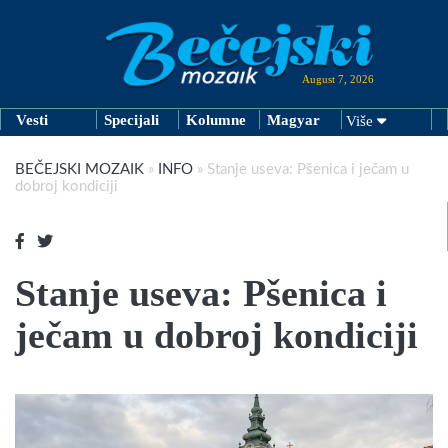
August 7, 2026
Vesti
Specijali
Kolumne
Magyar
Više
BEČEJSKI MOZAIK
»
INFO
»
Stanje useva: Pšenica i ječam u
dobroj kondiciji
Stanje useva: Pšenica i
ječam u dobroj kondiciji