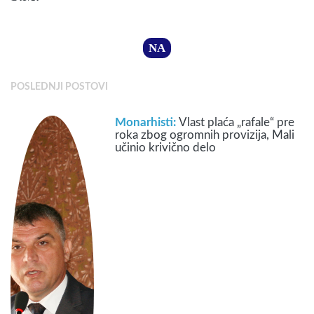
NA
POSLEDNJI POSTOVI
Monarhisti:
Vlast plaća „rafale“ pre
roka zbog ogromnih provizija, Mali
učinio krivično delo