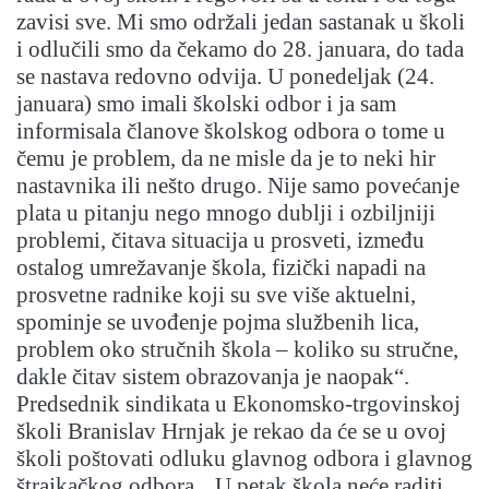
zavisi sve. Mi smo održali jedan sastanak u školi
i odlučili smo da čekamo do 28. januara, do tada
se nastava redovno odvija. U ponedeljak (24.
januara) smo imali školski odbor i ja sam
informisala članove školskog odbora o tome u
čemu je problem, da ne misle da je to neki hir
nastavnika ili nešto drugo. Nije samo povećanje
plata u pitanju nego mnogo dublji i ozbiljniji
problemi, čitava situacija u prosveti, između
ostalog umrežavanje škola, fizički napadi na
prosvetne radnike koji su sve više aktuelni,
spominje se uvođenje pojma službenih lica,
problem oko stručnih škola – koliko su stručne,
dakle čitav sistem obrazovanja je naopak“.
Predsednik sindikata u Ekonomsko-trgovinskoj
školi Branislav Hrnjak je rekao da će se u ovoj
školi poštovati odluku glavnog odbora i glavnog
štrajkačkog odbora. „U petak škola neće raditi,