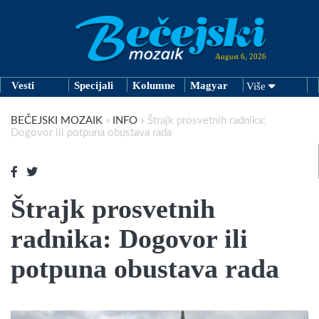
August 6, 2026
Vesti
Specijali
Kolumne
Magyar
Više
BEČEJSKI MOZAIK
»
INFO
»
Štrajk prosvetnih radnika:
Dogovor ili potpuna obustava rada
Štrajk prosvetnih
radnika: Dogovor ili
potpuna obustava rada