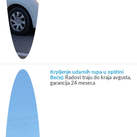
Krpljenje udarnih rupa u opštini
Bečej:
Radovi traju do kraja avgusta,
garancija 24 meseca