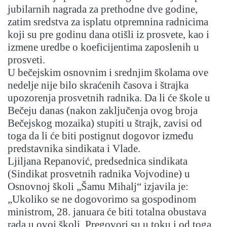
jubilarnih nagrada za prethodne dve godine,
zatim sredstva za isplatu otpremnina radnicima
koji su pre godinu dana otišli iz prosvete, kao i
izmene uredbe o koeficijentima zaposlenih u
prosveti.
U bečejskim osnovnim i srednjim školama ove
nedelje nije bilo skraćenih časova i štrajka
upozorenja prosvetnih radnika. Da li će škole u
Bečeju danas (nakon zaključenja ovog broja
Bečejskog mozaika) stupiti u štrajk, zavisi od
toga da li će biti postignut dogovor između
predstavnika sindikata i Vlade.
Ljiljana Repanović, predsednica sindikata
(Sindikat prosvetnih radnika Vojvodine) u
Osnovnoj školi „Šamu Mihalj“ izjavila je:
„Ukoliko se ne dogovorimo sa gospodinom
ministrom, 28. januara će biti totalna obustava
rada u ovoj školi. Pregovori su u toku i od toga