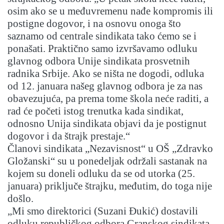
osim ako se u međuvremenu nađe kompromis ili
postigne dogovor, i na osnovu onoga što
saznamo od centrale sindikata tako ćemo se i
ponašati. Praktično samo izvršavamo odluku
glavnog odbora Unije sindikata prosvetnih
radnika Srbije. Ako se ništa ne dogodi, odluka
od 12. januara našeg glavnog odbora je za nas
obavezujuća, pa prema tome škola neće raditi, a
rad će početi istog trenutka kada sindikat,
odnosno Unija sindikata objavi da je postignut
dogovor i da štrajk prestaje.“
Članovi sindikata „Nezavisnost“ u OŠ „Zdravko
Gložanski“ su u ponedeljak održali sastanak na
kojem su doneli odluku da se od utorka (25.
januara) priključe štrajku, međutim, do toga nije
došlo.
„Mi smo direktorici (Suzani Đukić) dostavili
odluku republičkog odbora Granskog sindikata