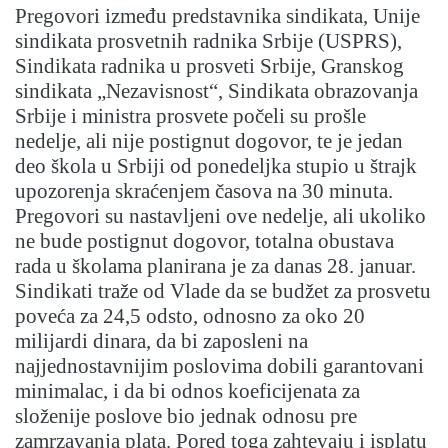
Pregovori između predstavnika sindikata, Unije
sindikata prosvetnih radnika Srbije (USPRS),
Sindikata radnika u prosveti Srbije, Granskog
sindikata „Nezavisnost“, Sindikata obrazovanja
Srbije i ministra prosvete počeli su prošle
nedelje, ali nije postignut dogovor, te je jedan
deo škola u Srbiji od ponedeljka stupio u štrajk
upozorenja skraćenjem časova na 30 minuta.
Pregovori su nastavljeni ove nedelje, ali ukoliko
ne bude postignut dogovor, totalna obustava
rada u školama planirana je za danas 28. januar.
Sindikati traže od Vlade da se budžet za prosvetu
poveća za 24,5 odsto, odnosno za oko 20
milijardi dinara, da bi zaposleni na
najjednostavnijim poslovima dobili garantovani
minimalac, i da bi odnos koeficijenata za
složenije poslove bio jednak odnosu pre
zamrzavanja plata. Pored toga zahtevaju i isplatu