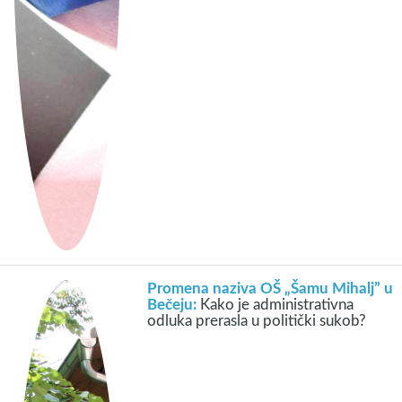
Promena naziva OŠ „Šamu Mihalj” u
Bečeju:
Kako je administrativna
odluka prerasla u politički sukob?