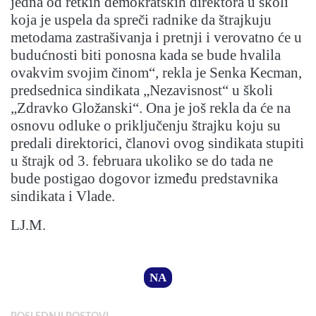
jedna od retkih demokratskih direktora u školi
koja je uspela da spreči radnike da štrajkuju
metodama zastrašivanja i pretnji i verovatno će u
budućnosti biti ponosna kada se bude hvalila
ovakvim svojim činom“, rekla je Senka Kecman,
predsednica sindikata „Nezavisnost“ u školi
„Zdravko Gložanski“. Ona je još rekla da će na
osnovu odluke o priključenju štrajku koju su
predali direktorici, članovi ovog sindikata stupiti
u štrajk od 3. februara ukoliko se do tada ne
bude postigao dogovor između predstavnika
sindikata i Vlade.
LJ.M.
NA