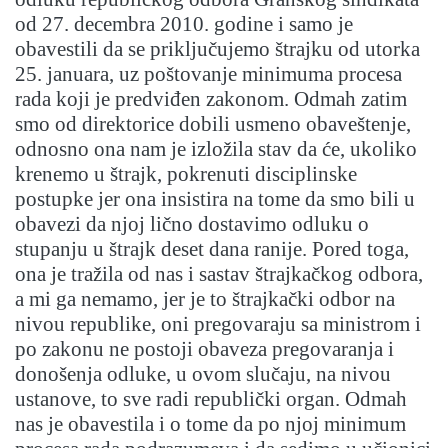
od 27. decembra 2010. godine i samo je
obavestili da se priključujemo štrajku od utorka
25. januara, uz poštovanje minimuma procesa
rada koji je predviđen zakonom. Odmah zatim
smo od direktorice dobili usmeno obaveštenje,
odnosno ona nam je izložila stav da će, ukoliko
krenemo u štrajk, pokrenuti disciplinske
postupke jer ona insistira na tome da smo bili u
obavezi da njoj lično dostavimo odluku o
stupanju u štrajk deset dana ranije. Pored toga,
ona je tražila od nas i sastav štrajkačkog odbora,
a mi ga nemamo, jer je to štrajkački odbor na
nivou republike, oni pregovaraju sa ministrom i
po zakonu ne postoji obaveza pregovaranja i
donošenja odluke, u ovom slučaju, na nivou
ustanove, to sve radi republički organ. Odmah
nas je obavestila i o tome da po njoj minimum