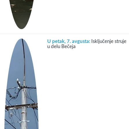
U petak, 7. avgusta:
Isključenje struje
u delu Bečeja