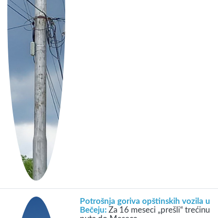
Potrošnja goriva opštinskih vozila u
Bečeju:
Za 16 meseci „prešli“ trećinu