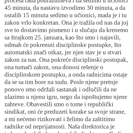
procesa rada podrazumeva i da sedimo u učionici
45 minuta, da nastavu izvodimo 30 minuta, a da
ostalih 15 minuta sedimo u učionici, mada je i tu
zakon vrlo konkretan. Ona je tražila od nas da joj
sve to dostavimo pismeno i u slučaju da krenemo
sa štrajkom 25. januara, kao što smo i najavili,
odmah će pokrenuti disciplinske postupke, što
automatski znači otkaz, jer njen stav je u stvari
zakon za nas. Ona pokreće disciplinski postupak,
ona tumači zakon, ona donosi rešenje o
disciplinskom postupku, a onda radnicima ostaje
da se sa tim bore na sudu. Posle njene pretnje
ponovo smo održali sastanak i odlučili da ne
ulazimo u njenu igru, nego da ispoštujemo njene
zahteve. Obavestili smo o tome i republički
sindikat, oni će preduzeti korake sa svoje strane,
a mi nećemo rizikovati i želimo da zaštitimo
radnike od neprijatnosti. Naša direktorica je