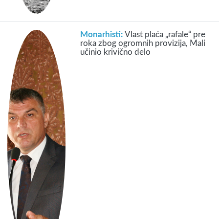
Monarhisti:
Vlast plaća „rafale“ pre
roka zbog ogromnih provizija, Mali
učinio krivično delo