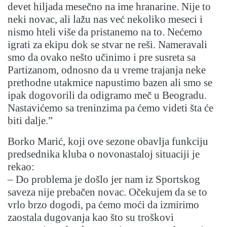
devet hiljada mesečno na ime hranarine. Nije to
neki novac, ali lažu nas već nekoliko meseci i
nismo hteli više da pristanemo na to. Nećemo
igrati za ekipu dok se stvar ne reši. Nameravali
smo da ovako nešto učinimo i pre susreta sa
Partizanom, odnosno da u vreme trajanja neke
prethodne utakmice napustimo bazen ali smo se
ipak dogovorili da odigramo meč u Beogradu.
Nastavićemo sa treninzima pa ćemo videti šta će
biti dalje.”
Borko Marić, koji ove sezone obavlja funkciju
predsednika kluba o novonastaloj situaciji je
rekao:
– Do problema je došlo jer nam iz Sportskog
saveza nije prebačen novac. Očekujem da se to
vrlo brzo dogodi, pa ćemo moći da izmirimo
zaostala dugovanja kao što su troškovi