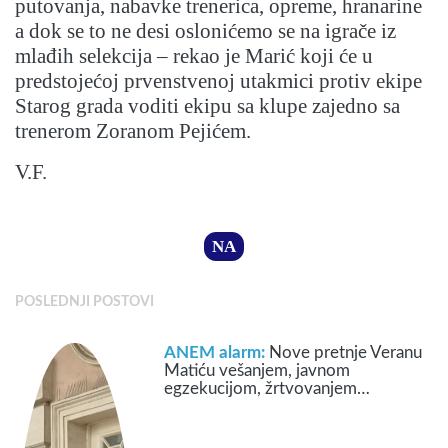
putovanja, nabavke trenerica, opreme, hranarine
a dok se to ne desi oslonićemo se na igrače iz
mlađih selekcija – rekao je Marić koji će u
predstojećoj prvenstvenoj utakmici protiv ekipe
Starog grada voditi ekipu sa klupe zajedno sa
trenerom Zoranom Pejićem.
V.F.
NA
POSLEDNJI POSTOVI
ANEM alarm:
Nove pretnje Veranu
Matiću vešanjem, javnom
egzekucijom, žrtvovanjem…