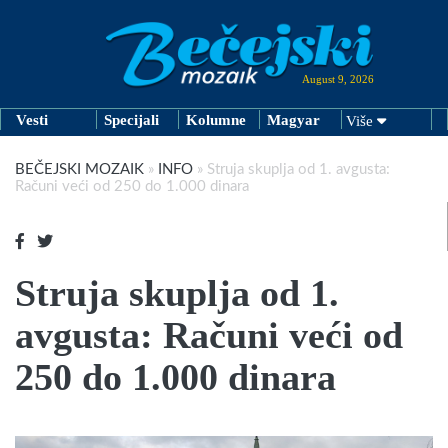
August 9, 2026
Vesti
Specijali
Kolumne
Magyar
Više
BEČEJSKI MOZAIK
»
INFO
»
Struja skuplja od 1. avgusta:
Računi veći od 250 do 1.000 dinara
Struja skuplja od 1.
avgusta: Računi veći od
250 do 1.000 dinara