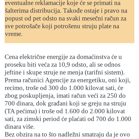
eventualne reklamacije koje će se primati na
šalterima distribucija. Takođe ostaje i pravo na
popust od pet odsto na svaki mesečni račun za
sve potrošače koji potrošenu struju plate na
vreme.
Cena električne energije za domaćinstva će u
proseku biti veća za 10,9 odsto, ali se odnos
jeftine i skupe struje ne menja (tarifni sistem).
Prema računici Agencije za energetiku, oni koji,
recimo, troše od 300 do 1.000 kilovat sati, će
zbog poskupljenja, imati račun veći za 250 do
700 dinara, dok građani koji se greju na struju
(TA pećima) i troše od 1.600 do 2.000 kilovat
sati, za zimski period će plaćati od 700 do 1.000
dinara više.
Bez obzira na to što nadležni smatraju da je ovo