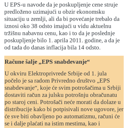
U EPS-u navode da je poskupljenje cene struje
predloženo uzimajući u obzir ekonomsku
situaciju u zemlji, ali da bi povećanje trebalo da
iznosi oko 38 odsto imajući u vidu aktuelnu
tržišnu nabavnu cenu, kao i to da je poslednje
poskupljenje bilo 1. aprila 2011. godine, a da je
od tada do danas inflacija bila 14 odsto.
Račune šalje „EPS snabdevanje“
U okviru Elektroprivrede Srbije od 1. jula
počelo je sa radom Privredno društvo „EPS
snabdevanje“, koje će svim potrošačima u Srbiji
dostaviti račun za julsku potrošnju obračunatu
po staroj ceni. Potrošači neće morati da dolaze u
distribucije kako bi potpisivali nove ugovore, jer
će sve biti obavljeno po automatizmu, računi će
se i dalje plaćati na istim mestima, kao i