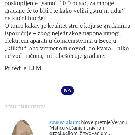
poskupljenje „samo“ 10,9 odsto, za mnoge
građane će to biti i te kako veliki „strujni udar“
na kućni budžet.
O tome kakav je kvalitet struje koja se građanima
isporučuje – zbog nejednakog napona mnogi
električni aparati u domaćinstvima u Bečeju
„klikću“, a to vremenom dovodi do kvara – niko
ne vodi računa, niti obeštećuje građane.
Priredila LJ.M.
NA
POSLEDNJI POSTOVI
ANEM alarm:
Nove pretnje Veranu
Matiću vešanjem, javnom
egzekucijom, žrtvovanjem…