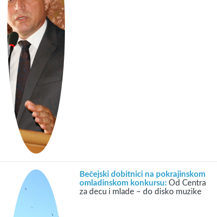
Bečejski dobitnici na pokrajinskom
omladinskom konkursu:
Od Centra
za decu i mlade – do disko muzike