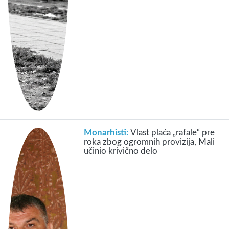
Monarhisti:
Vlast plaća „rafale“ pre
roka zbog ogromnih provizija, Mali
učinio krivično delo