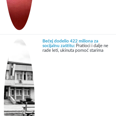
Bečej dodelio 422 miliona za
socijalnu zaštitu:
Pratioci i dalje ne
rade leti, ukinuta pomoć starima