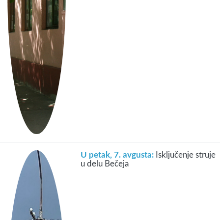
U petak, 7. avgusta:
Isključenje struje
u delu Bečeja