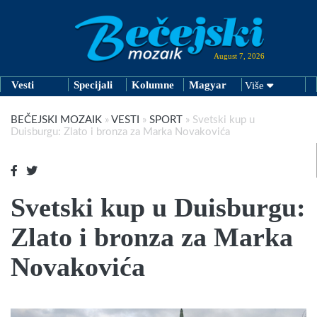
August 7, 2026
Vesti
Specijali
Kolumne
Magyar
Više
BEČEJSKI MOZAIK
»
VESTI
»
SPORT
»
Svetski kup u
Duisburgu: Zlato i bronza za Marka Novakovića
Svetski kup u Duisburgu:
Zlato i bronza za Marka
Novakovića