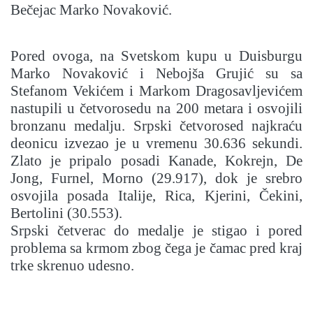
Bečejac Marko Novaković.
Pored ovoga, na Svetskom kupu u Duisburgu
Marko Novaković i Nebojša Grujić su sa
Stefanom Vekićem i Markom Dragosavljevićem
nastupili u četvorosedu na 200 metara i osvojili
bronzanu medalju. Srpski četvorosed najkraću
deonicu izvezao je u vremenu 30.636 sekundi.
Zlato je pripalo posadi Kanade, Kokrejn, De
Jong, Furnel, Morno (29.917), dok je srebro
osvojila posada Italije, Rica, Kjerini, Čekini,
Bertolini (30.553).
Srpski četverac do medalje je stigao i pored
problema sa krmom zbog čega je čamac pred kraj
trke skrenuo udesno.