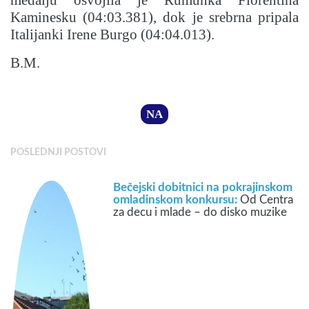
medalju osvojila je Rumunka Florentina
Kaminesku (04:03.381), dok je srebrna pripala
Italijanki Irene Burgo (04:04.013).
B.M.
NA
POSLEDNJI POSTOVI
Bečejski dobitnici na pokrajinskom
omladinskom konkursu:
Od Centra
za decu i mlade – do disko muzike