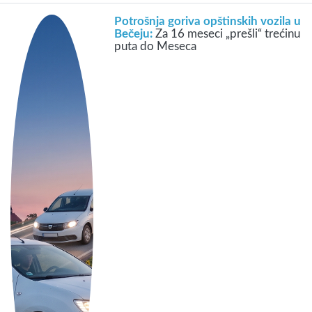
Potrošnja goriva opštinskih vozila u
Bečeju:
Za 16 meseci „prešli“ trećinu
puta do Meseca