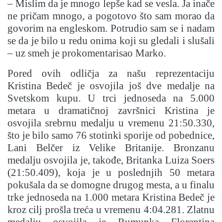
– Mislim da je mnogo lepše kad se vesla. Ja inače
ne pričam mnogo, a pogotovo što sam morao da
govorim na engleskom. Potrudio sam se i nadam
se da je bilo u redu onima koji su gledali i slušali
– uz smeh je prokomentarisao Marko.
Pored ovih odličja za našu reprezentaciju
Kristina Bedeč je osvojila još dve medalje na
Svetskom kupu. U trci jednoseda na 5.000
metara u dramatičnoj završnici Kristina je
osvojila srebrnu medalju u vremenu 21:50.330,
što je bilo samo 76 stotinki sporije od pobednice,
Lani Belčer iz Velike Britanije. Bronzanu
medalju osvojila je, takođe, Britanka Luiza Soers
(21:50.409), koja je u poslednjih 50 metara
pokušala da se domogne drugog mesta, a u finalu
trke jednoseda na 1.000 metara Kristina Bedeč je
kroz cilj prošla treća u vremenu 4:04.281. Zlatnu