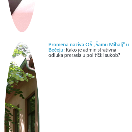
Promena naziva OŠ „Šamu Mihalj” u
Bečeju:
Kako je administrativna
odluka prerasla u politički sukob?