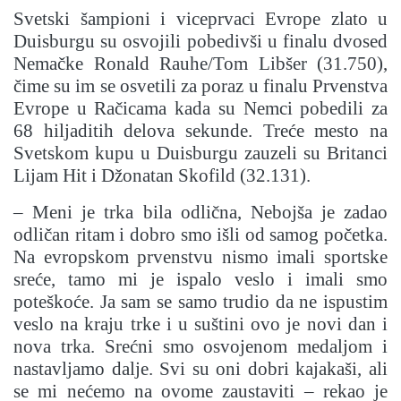
Svetski šampioni i viceprvaci Evrope zlato u
Duisburgu su osvojili pobedivši u finalu dvosed
Nemačke Ronald Rauhe/Tom Libšer (31.750),
čime su im se osvetili za poraz u finalu Prvenstva
Evrope u Račicama kada su Nemci pobedili za
68 hiljaditih delova sekunde. Treće mesto na
Svetskom kupu u Duisburgu zauzeli su Britanci
Lijam Hit i Džonatan Skofild (32.131).
– Meni je trka bila odlična, Nebojša je zadao
odličan ritam i dobro smo išli od samog početka.
Na evropskom prvenstvu nismo imali sportske
sreće, tamo mi je ispalo veslo i imali smo
poteškoće. Ja sam se samo trudio da ne ispustim
veslo na kraju trke i u suštini ovo je novi dan i
nova trka. Srećni smo osvojenom medaljom i
nastavljamo dalje. Svi su oni dobri kajakaši, ali
se mi nećemo na ovome zaustaviti – rekao je