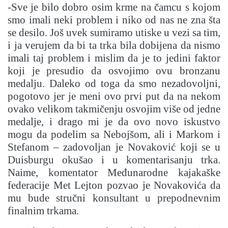
-Sve je bilo dobro osim krme na čamcu s kojom
smo imali neki problem i niko od nas ne zna šta
se desilo. Još uvek sumiramo utiske u vezi sa tim,
i ja verujem da bi ta trka bila dobijena da nismo
imali taj problem i mislim da je to jedini faktor
koji je presudio da osvojimo ovu bronzanu
medalju. Daleko od toga da smo nezadovoljni,
pogotovo jer je meni ovo prvi put da na nekom
ovako velikom takmičenju osvojim više od jedne
medalje, i drago mi je da ovo novo iskustvo
mogu da podelim sa Nebojšom, ali i Markom i
Stefanom – zadovoljan je Novaković koji se u
Duisburgu okušao i u komentarisanju trka.
Naime, komentator Međunarodne kajakaške
federacije Met Lejton pozvao je Novakovića da
mu bude stručni konsultant u prepodnevnim
finalnim trkama.