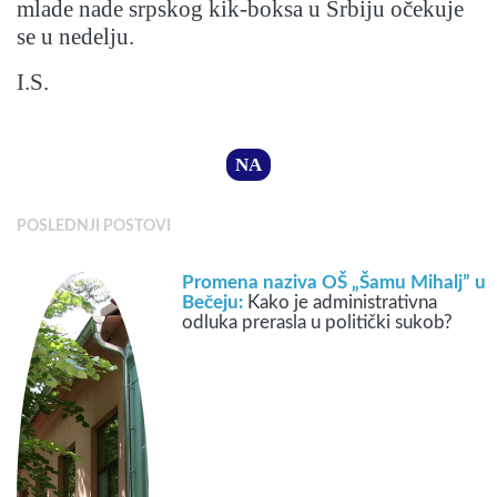
mlade nade srpskog kik-boksa u Srbiju očekuje
se u nedelju.
I.S.
NA
POSLEDNJI POSTOVI
Promena naziva OŠ „Šamu Mihalj” u
Bečeju:
Kako je administrativna
odluka prerasla u politički sukob?