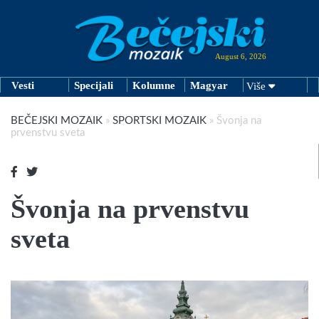
August 6, 2026
Vesti
Specijali
Kolumne
Magyar
Više
BEČEJSKI MOZAIK
»
SPORTSKI MOZAIK
»
Švonja na
prvenstvu sveta
Švonja na prvenstvu
sveta