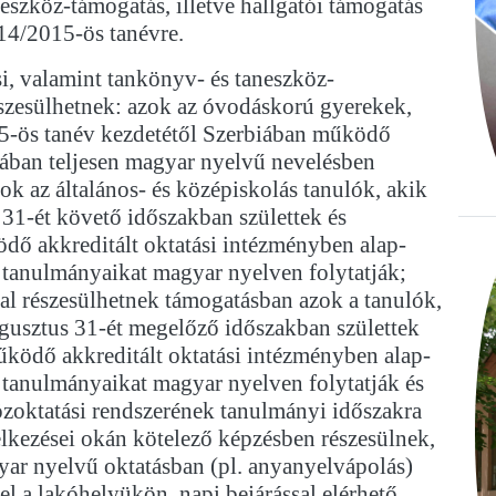
eszköz-támogatás, illetve hallgatói támogatás
14/2015-ös tanévre.
si, valamint tankönyv- és taneszköz-
szesülhetnek: azok az óvodáskorú gyerekek,
5-ös tanév kezdetétől Szerbiában működő
dában teljesen magyar nyelvű nevelésben
zok az általános- és középiskolás tanulók, akik
31-ét követő időszakban születtek és
dő akkreditált oktatási intézményben alap-
tanulmányaikat magyar nyelven folytatják;
sal részesülhetnek támogatásban azok a tanulók,
ugusztus 31-ét megelőző időszakban születtek
űködő akkreditált oktatási intézményben alap-
tanulmányaikat magyar nyelven folytatják és
özoktatási rendszerének tanulmányi időszakra
lkezései okán kötelező képzésben részesülnek,
ar nyelvű oktatásban (pl. anyanyelvápolás)
el a lakóhelyükön, napi bejárással elérhető