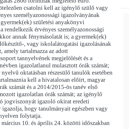
gatás 2800 forintnak megfelelő euró.
telezően csatolni kell az igénylő szülő vagy
ényes személyazonossági igazolványának
a gyermek(ek) születési anyakönyvi
ha rendelkezik érvényes személyazonossági
kkor annak fénymásolatát is; a gyermek(ek)
előkészítő-, vagy iskolalátogatási igazolásának
t, amely tartalmazza az adott
csoport tannyelvének megjelölését és a
névben igazolatlanul mulasztott órák számát;
 nyelvű oktatásban részesülő tanulók esetében
artalmaznia kell a hivatalosan előírt, magyar
órák számát és a 2014/2015-ös tanév első
mozott igazolatlan órák számát; az igénylő
ó jogviszonyát igazoló okirat eredeti
y igazolja, hogy tanulmányait egészben vagy
yelven folytatja.
március 10. és április 24. közötti időszakban