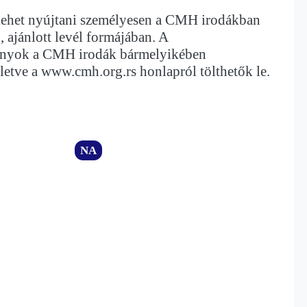
 lehet nyújtani személyesen a CMH irodákban
, ajánlott levél formájában. A
nyok a CMH irodák bármelyikében
lletve a www.cmh.org.rs honlapról tölthetők le.
NA