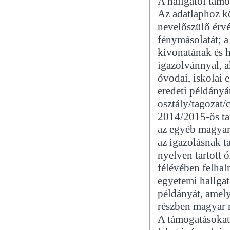
A hallgatói támo
Az adatlaphoz kö
nevelőszülő érv
fénymásolatát; 
kivonatának és 
igazolvánnyal, a
óvodai, iskolai 
eredeti példányá
osztály/tagozat/
2014/2015-ös ta
az egyéb magyar
az igazolásnak t
nyelven tartott 
félévében felhal
egyetemi hallgat
példányát, amel
részben magyar n
A támogatásokat 