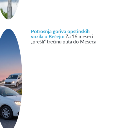
Potrošnja goriva opštinskih
vozila u Bečeju:
Za 16 meseci
„prešli“ trećinu puta do Meseca