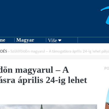
ne
Magyar
Više
ŐDÉS
»
Szülőföldön magyarul – A támogatásra április 24-ig lehet pály
dön magyarul – A
PO
sra április 24-ig lehet