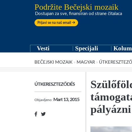
Podržite Bečejski mozaik
Dostupan za sve, finansiran od strane čitalaca
Prijavi se na naš email
Vesti
Specijali
Kolum
BEČEJSKI MOZAIK
»
MAGYAR
»
ÚTKERESZTEZ
Szülőföl
ÚTKERESZTEZŐDÉS
támogatá
Mart 13, 2015
Objavljeno:
pályázni