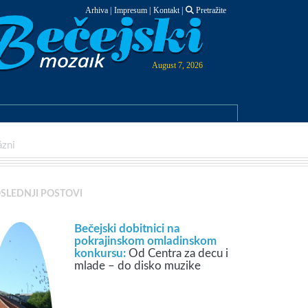
Arhiva
|
Impresum
|
Kontakt
|
Pretražite
August 7, 2026
ázni
SLEDNJI POSTOVI
Bečejski dobitnici na
pokrajinskom omladinskom
konkursu:
Od Centra za decu i
mlade – do disko muzike