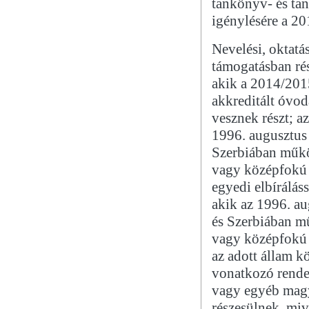
tankönyv- és tan
igénylésére a 20
Nevelési, oktatá
támogatásban ré
akik a 2014/201
akkreditált óvo
vesznek részt; a
1996. augusztus 
Szerbiában műkö
vagy középfokú 
egyedi elbírálás
akik az 1996. a
és Szerbiában m
vagy középfokú 
az adott állam k
vonatkozó rende
vagy egyéb magy
részesülnek, miv