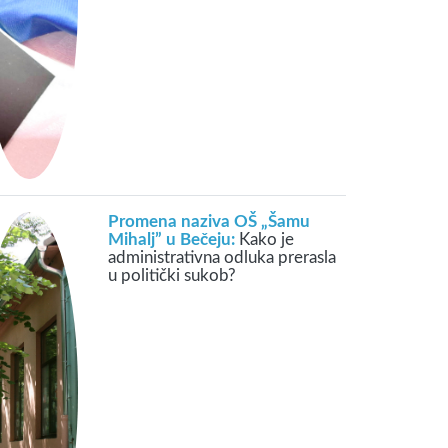
Promena naziva OŠ „Šamu
Mihalj” u Bečeju:
Kako je
administrativna odluka prerasla
u politički sukob?