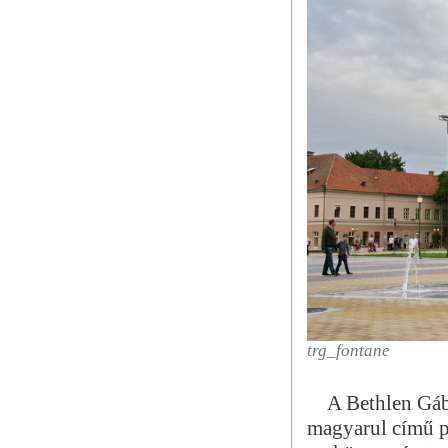
trg_fontane
A Bethlen Gáb
magyarul című pr