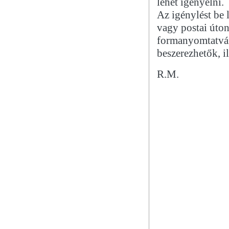
lehet igényelni.
Az igénylést be
vagy postai úton
formanyomtatvá
beszerezhetők, i
R.M.