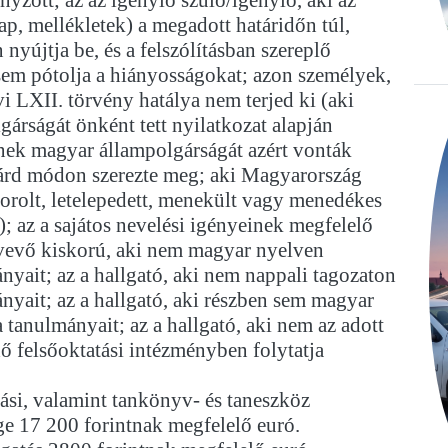
lap, mellékletek) a megadott határidőn túl,
 nyújtja be, és a felszólításban szereplő
sem pótolja a hiányosságokat; azon személyek,
vi LXII. törvény hatálya nem terjed ki (aki
árságát önként tett nyilatkozat alapján
kinek magyar állampolgárságát azért vonták
alárd módon szerezte meg; aki Magyarország
orolt, letelepedett, menekült vagy menedékes
t); az a sajátos nevelési igényeinek megfelelő
tvevő kiskorú, aki nem magyar nyelven
ányait; az a hallgató, aki nem nappali tagozaton
ányait; az a hallgató, aki részben sem magyar
a tanulmányait; az a hallgató, aki nem az adott
 felsőoktatási intézményben folytatja
tási, valamint tankönyv- és taneszköz
ge 17 200 forintnak megfelelő euró.