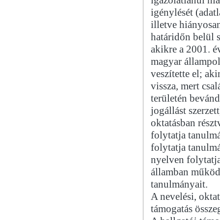
igénylését (adat
illetve hiányosan
határidőn belül 
akikre a 2001. é
magyar állampolg
veszítette el; a
vissza, mert cs
területén bevánd
jogállást szerzet
oktatásban rész
folytatja tanulm
folytatja tanulm
nyelven folytatj
államban működő
tanulmányait.
A nevelési, okta
támogatás össze