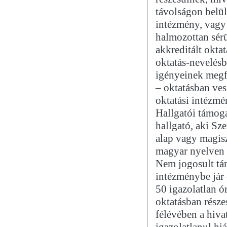
távolságon belü
intézmény, vagy 
halmozottan sér
akkreditált okta
oktatás-nevelésbe
igényeinek megf
– oktatásban ves
oktatási intézm
Hallgatói támoga
hallgató, aki S
alap vagy magisz
magyar nyelven f
Nem jogosult tám
intézménybe jár 
50 igazolatlan ó
oktatásban része
félévében a hiva
igazolatlanul hiá