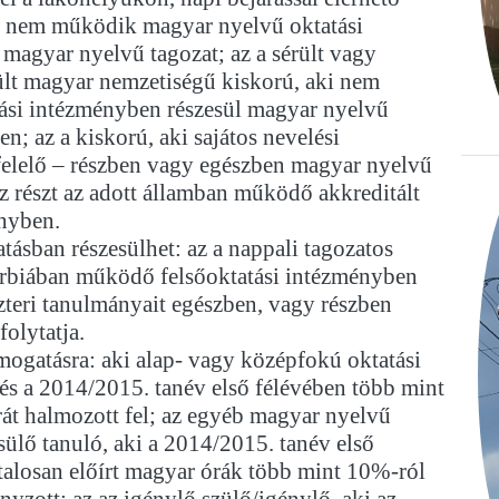
l nem működik magyar nyelvű oktatási
magyar nyelvű tagozat; az a sérült vagy
ült magyar nemzetiségű kiskorú, aki nem
tási intézményben részesül magyar nyelvű
n; az a kiskorú, aki sajátos nevelési
elelő – részben vagy egészben magyar nyelvű
z részt az adott államban működő akkreditált
ényben.
tásban részesülhet: az a nappali tagozatos
zerbiában működő felsőoktatási intézményben
teri tanulmányait egészben, vagy részben
olytatja.
ogatásra: aki alap- vagy középfokú oktatási
és a 2014/2015. tanév első félévében több mint
rát halmozott fel; az egyéb magyar nyelvű
sülő tanuló, aki a 2014/2015. tanév első
talosan előírt magyar órák több mint 10%-ról
nyzott; az az igénylő szülő/igénylő, aki az