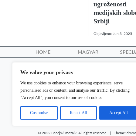
ugroženosti
medijskih slob
Srbiji
Objavljeno:
Jun 3, 2025
HOME
MAGYAR
SPECIJ
Originalno izveštavanje i pronicljive analiz
We value your privacy
direktno od Bečejskog mozaika svakog po
We use cookies to enhance your browsing experience, serve
Prijavi se na naš email
personalised ads or content, and analyse our traffic. By clicking
"Accept All", you consent to our use of cookies.
Customise
Reject All
Accept All
© 2022 Bečejski mozaik. All rights reserved. | Theme: dm