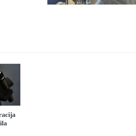
racija
ila