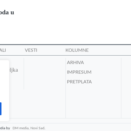
oda u
ALI
VESTI
KOLUMNE
e,
ARHIVA
nedeljka
IMPRESUM
PRETPLATA
media by
DM media, Novi Sad
.