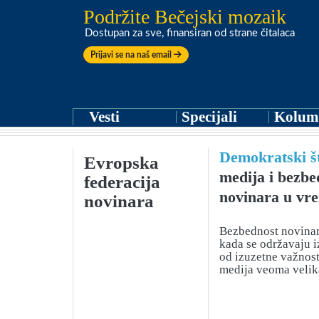
Podržite Bečejski mozaik
Dostupan za sve, finansiran od strane čitalaca
Prijavi se na naš email
Vesti
Specijali
Kolum
Demokratski št
Evropska
medija i bezbe
federacija
novinara u vr
novinara
Bezbednost novinar
kada se održavaju iz
od izuzetne važnosti
medija veoma velik