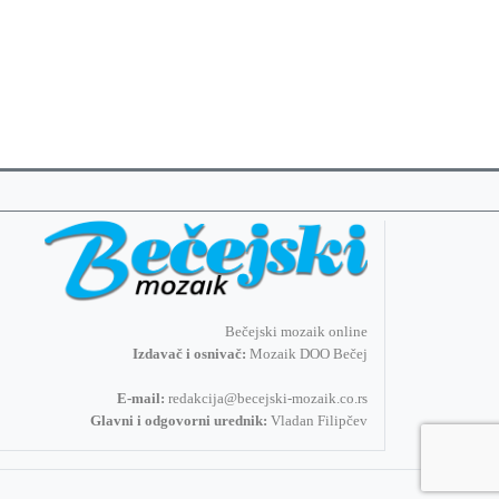
Bečejski mozaik online
Izdavač i osnivač:
Mozaik DOO Bečej
E-mail:
redakcija@becejski-mozaik.co.rs
Glavni i odgovorni urednik:
Vladan Filipčev