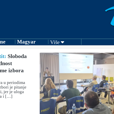
ne
Magyar
Više
it:
Sloboda
dnost
eme izbora
a u periodima
bori je pitanje
, jer je uloga
a i […]