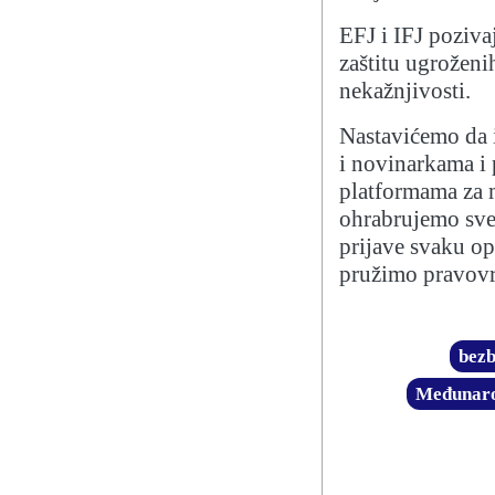
EFJ i IFJ poziva
zaštitu ugroženi
nekažnjivosti.
Nastavićemo da 
i novinarkama i
platformama za 
ohrabrujemo sve 
prijave svaku o
pružimo pravov
bezb
Međunaro