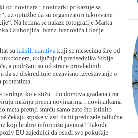
ki od novinara i novinarki prikazuje sa
, uz optužbe da su organizatori takozvane
ije“. Na lecima se nalaze fotografije Marka
nka Gruhonjića, Ivana Ivanovića i Sanje
ltat su
lažnih narativa
koji se mesecima šire od
funkcionera, uključujući predsednika Srbije
a, a podržani su od strane provladinih
em da se diskredituje nezavisno izveštavanje o
 protestima.
tvrdnje, koje stižu i do domova građana i na
spiruju mržnju prema novinarima i novinarkama
no meta pretnji smrću samo zato što istinito
još čekaju srpske vlasti da bi preduzele odlučne
 one koji hrabro informišu javnost? Takođe
poziv EU zajednici da osudi sve pokušaje