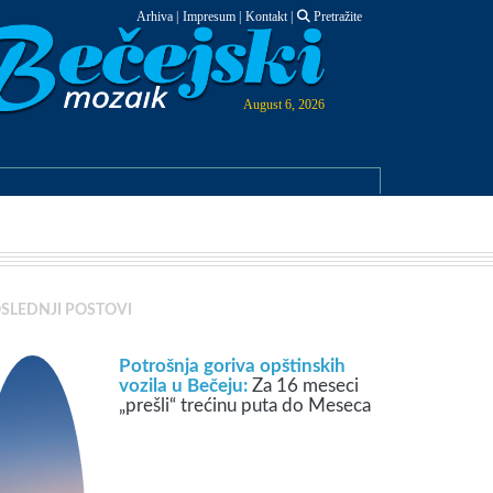
Arhiva
|
Impresum
|
Kontakt
|
Pretražite
August 6, 2026
SLEDNJI POSTOVI
Potrošnja goriva opštinskih
vozila u Bečeju:
Za 16 meseci
„prešli“ trećinu puta do Meseca