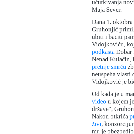
ućutkivanja novi
Maja Sever.
Dana 1. oktobra
Gruhonjić primil
ubiti i baciti p
Vidojkoviću, koj
podkasta
Dobar 
Nenad Kulačin, 
pretnje smrću
zb
neuspeha vlasti 
Vidojković je bi
Od kada je u ma
video
u kojem je
države“, Gruhon
Nakon otkrića
p
živi
, konzorcij
mu je obezbedio 