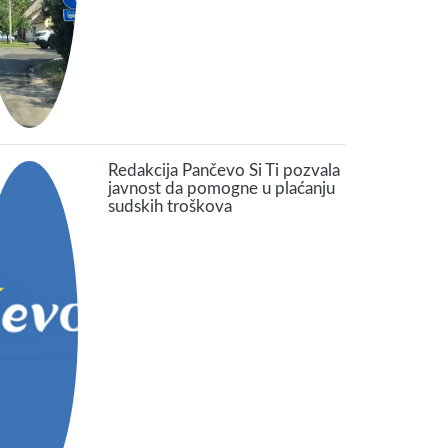
Redakcija Pančevo Si Ti pozvala
javnost da pomogne u plaćanju
sudskih troškova