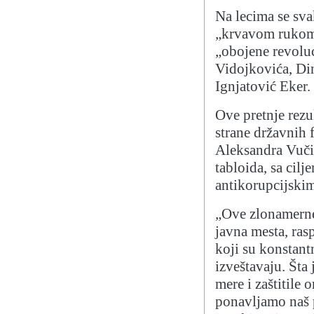
Na lecima se sva
„krvavom rukom“
„obojene revoluc
Vidojkovića, Di
Ignjatović Eker.
Ove pretnje rezu
strane državnih 
Aleksandra Vučić
tabloida, sa cilj
antikorupcijskim
„Ove zlonamerne 
javna mesta, ra
koji su konstant
izveštavaju. Šta 
mere i zaštitile
ponavljamo naš 