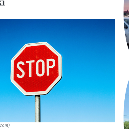
ki
.com)