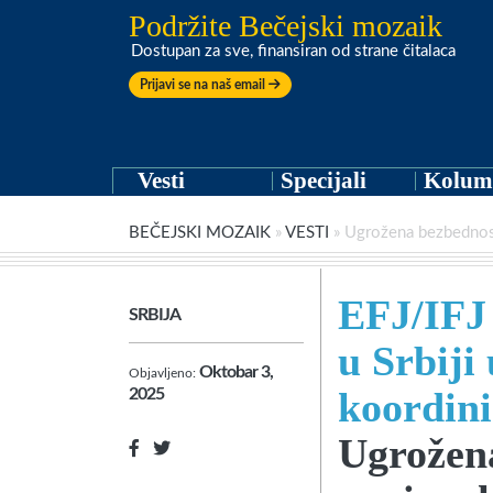
Podržite Bečejski mozaik
Dostupan za sve, finansiran od strane čitalaca
Prijavi se na naš email
Vesti
Specijali
Kolum
BEČEJSKI MOZAIK
»
VESTI
»
Ugrožena bezbednost
EFJ/IFJ 
SRBIJA
u Srbiji
Oktobar 3,
Objavljeno:
koordin
2025
Ugrožena