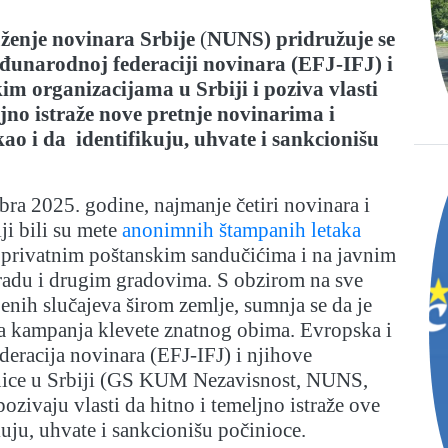
ženje novinara Srbije
(
NUNS) pridružuje se
đunarodnoj federaciji novinara (EFJ-IFJ) i
im organizacijama u Srbiji i poziva vlasti
ljno istraže nove pretnje novinarima i
o i da identifikuju, uhvate i sankcionišu
ra 2025. godine, najmanje četiri novinara i
ji bili su mete
anonimnih štampanih letaka
u privatnim poštanskim sandučićima i na javnim
adu i drugim gradovima. S obzirom na sve
jenih slučajeva širom zemlje, sumnja se da je
a kampanja klevete znatnog obima. Evropska i
eracija novinara (EFJ-IFJ) i njihove
anice u Srbiji (GS KUM Nezavisnost, NUNS,
ivaju vlasti da hitno i temeljno istraže ove
kuju, uhvate i sankcionišu počinioce.