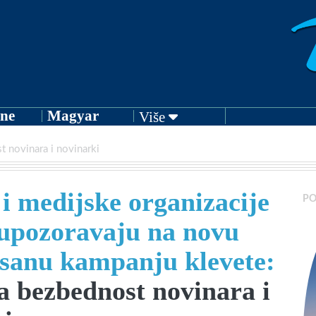
ne
Magyar
Više
 novinara i novinarki
i medijske organizacije
PO
 upozoravaju na novu
isanu kampanju klevete:
 bezbednost novinara i