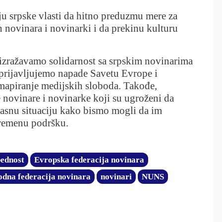
ju srpske vlasti da hitno preduzmu mere za
h novinara i novinarki i da prekinu kulturu
izražavamo solidarnost sa srpskim novinarima
 prijavljujemo napade Savetu Evrope i
mapiranje medijskih sloboda. Takođe,
novinare i novinarke koji su ugroženi da
pasnu situaciju kako bismo mogli da im
remenu podršku.
ednost
Evropska federacija novinara
dna federacija novinara
novinari
NUNS