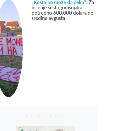
„Kosta ne može da čeka“:
Za
lečenje šestogodišnjaka
potrebno 600.000 dolara do
sredine avgusta
REKLAME