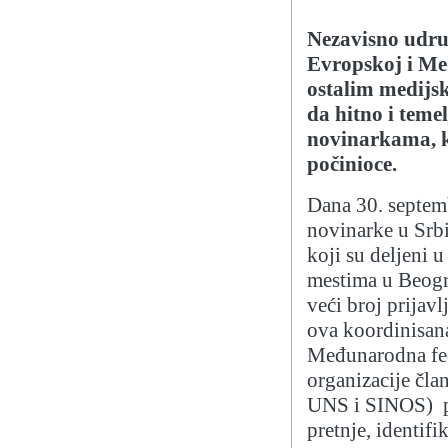
Nezavisno udru
Evropskoj i Me
ostalim medijsk
da hitno i teme
novinarkama, ka
počinioce.
Dana 30. septemb
novinarke u Srbi
koji su deljeni 
mestima u Beogr
veći broj prijavl
ova koordinisan
Međunarodna fed
organizacije čl
UNS i SINOS) poz
pretnje, identifi