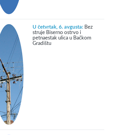
U četvrtak, 6. avgusta:
Bez
struje Biserno ostrvo i
petnaestak ulica u Bačkom
Gradištu