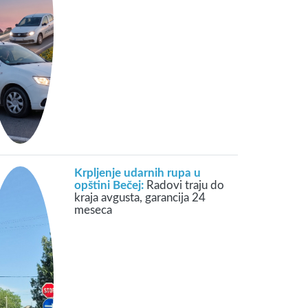
Krpljenje udarnih rupa u
opštini Bečej:
Radovi traju do
kraja avgusta, garancija 24
meseca