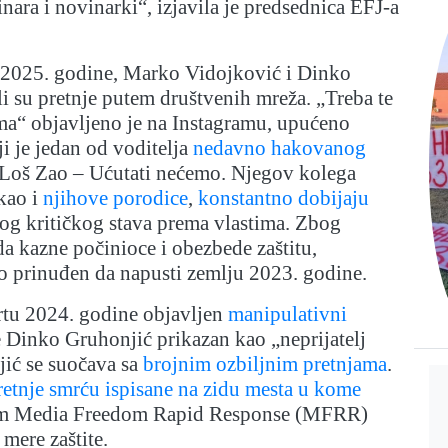
nara i novinarki“, izjavila je predsednica EFJ-a
 2025. godine, Marko Vidojković i Dinko
i su pretnje putem društvenih mreža. „Treba te
sima“ objavljeno je na Instagramu, upućeno
i je jedan od voditelja
nedavno hakovanog
Loš Zao – Ućutati nećemo. Njegov kolega
kao i
njihove porodice
,
konstantno dobijaju
og kritičkog stava prema vlastima. Zbog
da kazne počinioce i obezbede zaštitu,
o prinuđen da napusti zemlju 2023. godine.
rtu 2024. godine objavljen
manipulativni
 Dinko Gruhonjić prikazan kao „neprijatelj
jić se suočava sa
brojnim ozbiljnim pretnjama
.
retnje smrću ispisane na zidu mesta u kome
um Media Freedom Rapid Response (MFRR)
mere zaštite.