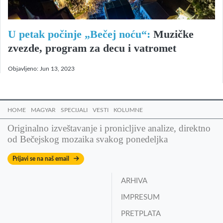
U petak počinje „Bečej noću“:
Muzičke
zvezde, program za decu i vatromet
Objavljeno:
Jun 13, 2023
HOME
MAGYAR
SPECIJALI
VESTI
KOLUMNE
Originalno izveštavanje i pronicljive analize, direktno
od Bečejskog mozaika svakog ponedeljka
Prijavi se na naš email
ARHIVA
IMPRESUM
PRETPLATA