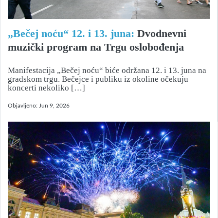
„Bečej noću“ 12. i 13. juna:
Dvodnevni
muzički program na Trgu oslobođenja
Manifestacija „Bečej noću“ biće održana 12. i 13. juna na
gradskom trgu. Bečejce i publiku iz okoline očekuju
koncerti nekoliko […]
Objavljeno:
Jun 9, 2026