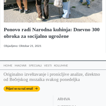
Ponovo radi Narodna kuhinja: Dnevno 300
obroka za socijalno ugrožene
Objavljeno:
Oktobar 21, 2021
HOME
MAGYAR
SPECIJALI
VESTI
KOLUMNE
Originalno izveštavanje i pronicljive analize, direktno
od Bečejskog mozaika svakog ponedeljka
Prijavi se na naš email
ARHIVA