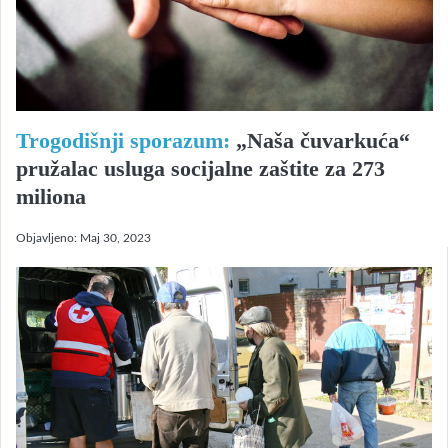
Trogodišnji sporazum:
„Naša čuvarkuća“
pružalac usluga socijalne zaštite za 273
miliona
Objavljeno:
Maj 30, 2023