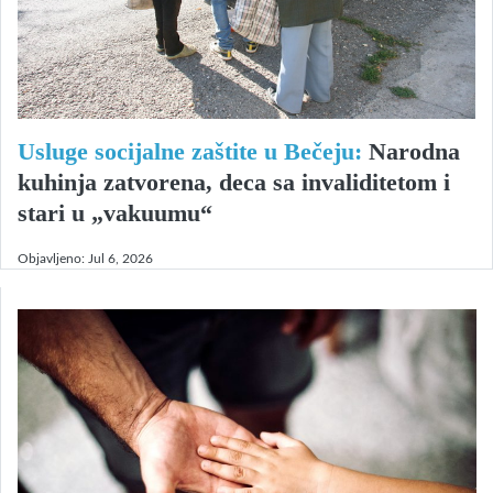
Usluge socijalne zaštite u Bečeju:
Narodna
kuhinja zatvorena, deca sa invaliditetom i
stari u „vakuumu“
Objavljeno:
Jul 6, 2026