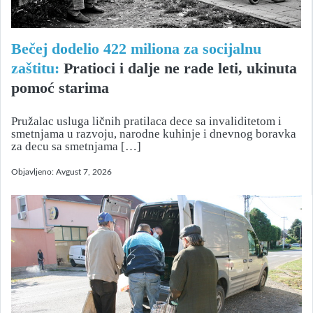
Bečej dodelio 422 miliona za socijalnu
zaštitu:
Pratioci i dalje ne rade leti, ukinuta
pomoć starima
Pružalac usluga ličnih pratilaca dece sa invaliditetom i
smetnjama u razvoju, narodne kuhinje i dnevnog boravka
za decu sa smetnjama […]
Objavljeno:
Avgust 7, 2026