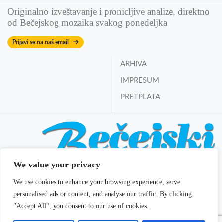
Originalno izveštavanje i pronicljive analize, direktno
od Bečejskog mozaika svakog ponedeljka
Prijavi se na naš email
ARHIVA
IMPRESUM
PRETPLATA
We value your privacy
Bečejski mozaik online
We use cookies to enhance your browsing experience, serve
Izdavač i osnivač:
Mozaik DOO Bečej
personalised ads or content, and analyse our traffic. By clicking
E-mail:
redakcija@becejski-mozaik.co.rs
"Accept All", you consent to our use of cookies.
Glavni i odgovorni urednik:
Vladan Filipčev