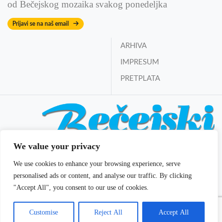
od Bečejskog mozaika svakog ponedeljka
Prijavi se na naš email
ARHIVA
IMPRESUM
PRETPLATA
We value your privacy
Bečejski mozaik online
We use cookies to enhance your browsing experience, serve
Izdavač i osnivač:
Mozaik DOO Bečej
personalised ads or content, and analyse our traffic. By clicking
E-mail:
redakcija@becejski-mozaik.co.rs
"Accept All", you consent to our use of cookies.
Glavni i odgovorni urednik:
Vladan Filipčev
Customise
Reject All
Accept All
© 2022 Bečejski mozaik. All rights reserved. | Theme: dmmedia by
DM