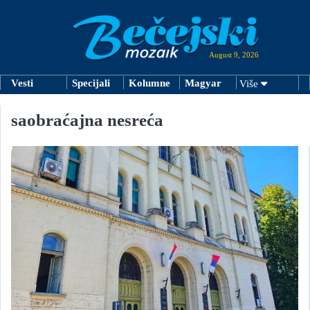
August 9, 2026
Vesti
Specijali
Kolumne
Magyar
Više
saobraćajna nesreća