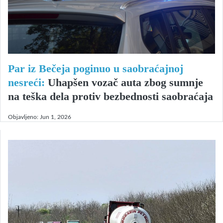
Par iz Bečeja poginuo u saobraćajnoj
nesreći:
Uhapšen vozač auta zbog sumnje
na teška dela protiv bezbednosti saobraćaja
Objavljeno:
Jun 1, 2026