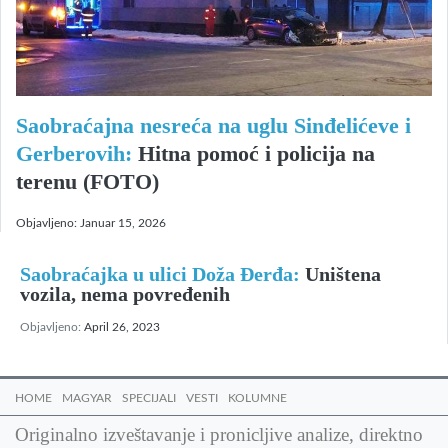
Saobraćajna nesreća na uglu Sinđelićeve i
Gerberovih:
Hitna pomoć i policija na
terenu (FOTO)
Objavljeno:
Januar 15, 2026
Saobraćajka u ulici Doža Đerđa:
Uništena
vozila, nema povređenih
Objavljeno:
April 26, 2023
HOME
MAGYAR
SPECIJALI
VESTI
KOLUMNE
Originalno izveštavanje i pronicljive analize, direktno