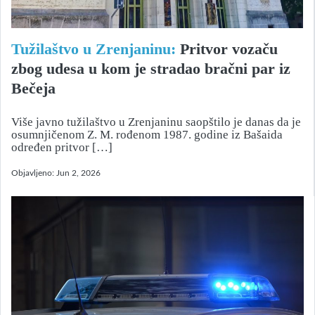
Tužilaštvo u Zrenjaninu:
Pritvor vozaču
zbog udesa u kom je stradao bračni par iz
Bečeja
Više javno tužilaštvo u Zrenjaninu saopštilo je danas da je
osumnjičenom Z. M. rođenom 1987. godine iz Bašaida
određen pritvor […]
Objavljeno:
Jun 2, 2026