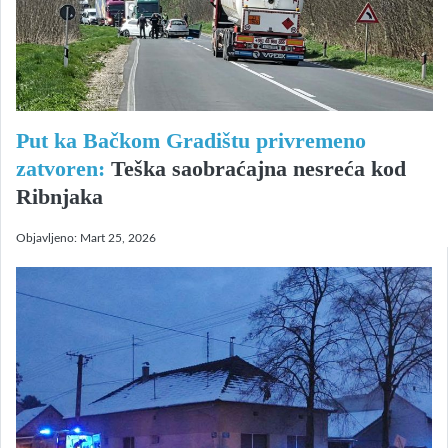
Put ka Bačkom Gradištu privremeno
zatvoren:
Teška saobraćajna nesreća kod
Ribnjaka
Objavljeno:
Mart 25, 2026