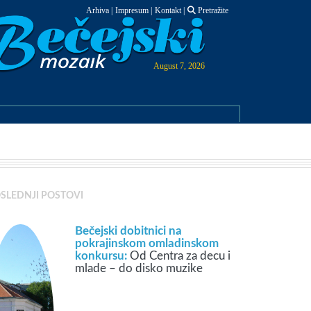
Arhiva
|
Impresum
|
Kontakt
|
Pretražite
August 7, 2026
SLEDNJI POSTOVI
Bečejski dobitnici na
pokrajinskom omladinskom
konkursu:
Od Centra za decu i
mlade – do disko muzike