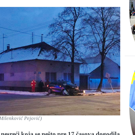
Milenković Pejović)
nesreći koja se nešto pre 17 časova dogodila