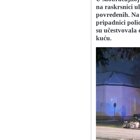
na raskrsnici u
povređenih. Na 
pripadnici pol
su učestvovala 
kuću.