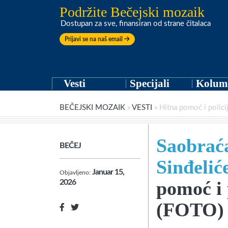
Podržite Bečejski mozaik
Dostupan za sve, finansiran od strane čitalaca
Prijavi se na naš email
Vesti
Specijali
Kolum
BEČEJSKI MOZAIK
»
VESTI
»
Hitna pomoć i polici
Saobraća
BEČEJ
Sinđelić
Januar 15,
Objavljeno:
pomoć i 
2026
(FOTO)