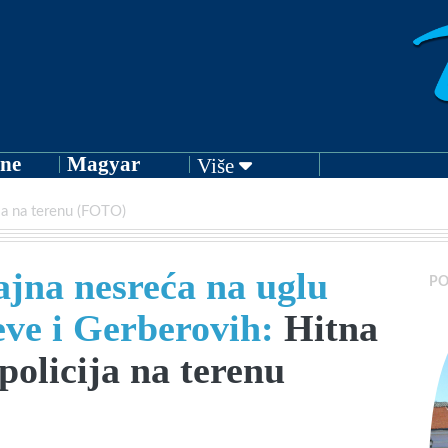
ne
Magyar
Više
ja na terenu (FOTO)
jna nesreća na uglu
PO
eve i Gerberovih:
Hitna
policija na terenu