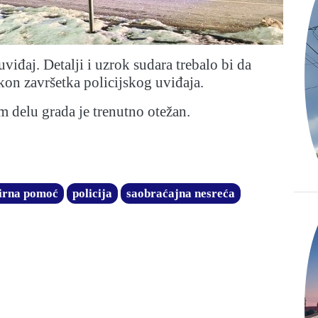
uviđaj. Detalji i uzrok sudara trebalo bi da
on završetka policijskog uviđaja.
 delu grada je trenutno otežan.
irna pomoć
policija
saobraćajna nesreća