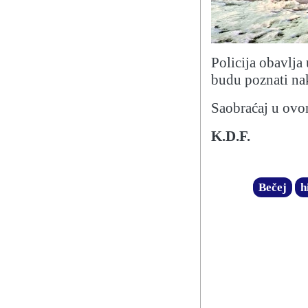
Policija obavlja 
budu poznati nak
Saobraćaj u ovom
K.D.F.
Bečej
h