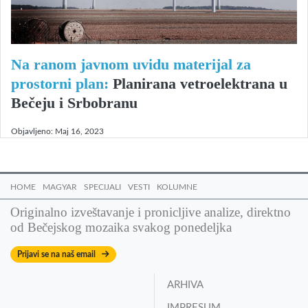
Na ranom javnom uvidu materijal za
prostorni plan:
Planirana vetroelektrana u
Bečeju i Srbobranu
Objavljeno:
Maj 16, 2023
HOME
MAGYAR
SPECIJALI
VESTI
KOLUMNE
Originalno izveštavanje i pronicljive analize, direktno
od Bečejskog mozaika svakog ponedeljka
Prijavi se na naš email
ARHIVA
IMPRESUM