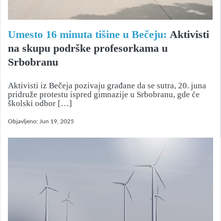
Umesto 16 minuta tišine u Bečeju:
Aktivisti
na skupu podrške profesorkama u
Srbobranu
Aktivisti iz Bečeja pozivaju građane da se sutra, 20. juna
pridruže protestu ispred gimnazije u Srbobranu, gde će
školski odbor […]
Objavljeno:
Jun 19, 2025