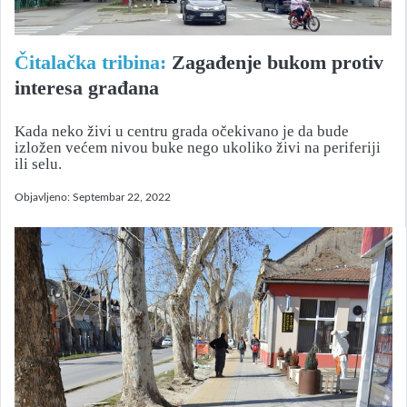
Čitalačka tribina:
Zagađenje bukom protiv
interesa građana
Kada neko živi u centru grada očekivano je da bude
izložen većem nivou buke nego ukoliko živi na periferiji
ili selu.
Objavljeno:
Septembar 22, 2022