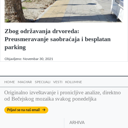
Zbog održavanja drvoreda:
Preusmeravanje saobraćaja i besplatan
parking
Objavljeno:
Novembar 30, 2021
HOME
MAGYAR
SPECIJALI
VESTI
KOLUMNE
Originalno izveštavanje i pronicljive analize, direktno
od Bečejskog mozaika svakog ponedeljka
Prijavi se na naš email
ARHIVA