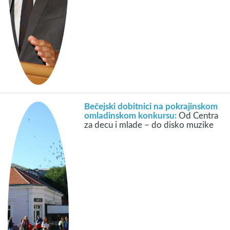
Bečejski dobitnici na pokrajinskom
omladinskom konkursu:
Od Centra
za decu i mlade – do disko muzike