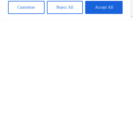
Customise
Reject All
Accept All
Povezani tekst(ovi):