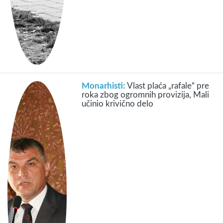
Monarhisti:
Vlast plaća „rafale“ pre
roka zbog ogromnih provizija, Mali
učinio krivično delo