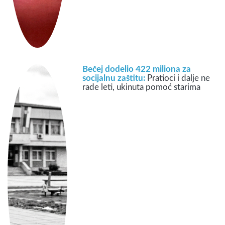
Bečej dodelio 422 miliona za
socijalnu zaštitu:
Pratioci i dalje ne
rade leti, ukinuta pomoć starima