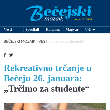
August 8, 2026
Vesti
Specijali
Kolumne
Magyar
Više
BEČEJSKI MOZAIK
»
VESTI
»
„Trčimo za studente“
Rekreativno trčanje u
Bečeju 26. januara:
„Trčimo za studente“