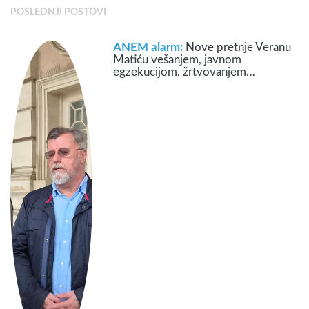
POSLEDNJI POSTOVI
ANEM alarm:
Nove pretnje Veranu
Matiću vešanjem, javnom
egzekucijom, žrtvovanjem…