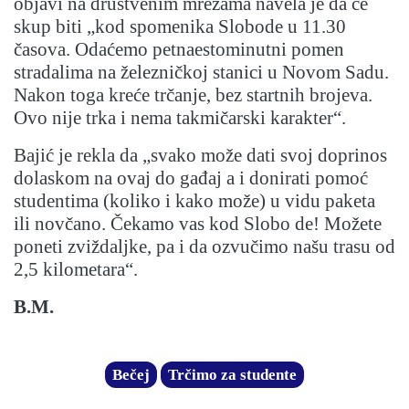
objavi na društvenim mrežama navela je da će
skup biti „kod spomenika Slobode u 11.30
časova. Odaćemo petnaestominutni pomen
stradalima na železničkoj stanici u Novom Sadu.
Nakon toga kreće trčanje, bez startnih brojeva.
Ovo nije trka i nema takmičarski karakter“.
Bajić je rekla da „svako može dati svoj doprinos
dolaskom na ovaj do gađaj a i donirati pomoć
studentima (koliko i kako može) u vidu paketa
ili novčano. Čekamo vas kod Slobo de! Možete
poneti zviždaljke, pa i da ozvučimo našu trasu od
2,5 kilometara“.
B.M.
Bečej
Trčimo za studente