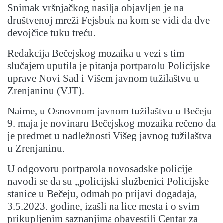
Snimak vršnjačkog nasilja objavljen je na
društvenoj mreži Fejsbuk na kom se vidi da dve
devojčice tuku treću.
Redakcija Bečejskog mozaika u vezi s tim
slučajem uputila je pitanja portparolu Policijske
uprave Novi Sad i Višem javnom tužilaštvu u
Zrenjaninu (VJT).
Naime, u Osnovnom javnom tužilaštvu u Bečeju
9. maja je novinaru Bečejskog mozaika rečeno da
je predmet u nadležnosti Višeg javnog tužilaštva
u Zrenjaninu.
U odgovoru portparola novosadske policije
navodi se da su „policijski službenici Policijske
stanice u Bečeju, odmah po prijavi događaja,
3.5.2023. godine, izašli na lice mesta i o svim
prikupljenim saznanjima obavestili Centar za