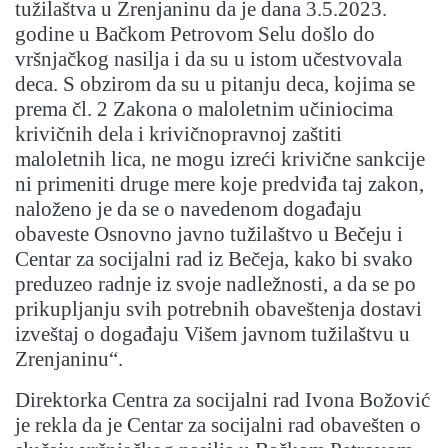
tužilaštva u Zrenjaninu da je dana 3.5.2023.
godine u Bačkom Petrovom Selu došlo do
vršnjačkog nasilja i da su u istom učestvovala
deca. S obzirom da su u pitanju deca, kojima se
prema čl. 2 Zakona o maloletnim učiniocima
krivičnih dela i krivičnopravnoj zaštiti
maloletnih lica, ne mogu izreći krivične sankcije
ni primeniti druge mere koje predviđa taj zakon,
naloženo je da se o navedenom događaju
obaveste Osnovno javno tužilaštvo u Bečeju i
Centar za socijalni rad iz Bečeja, kako bi svako
preduzeo radnje iz svoje nadležnosti, a da se po
prikupljanju svih potrebnih obaveštenja dostavi
izveštaj o događaju Višem javnom tužilaštvu u
Zrenjaninu“.
Direktorka Centra za socijalni rad Ivona Božović
je rekla da je Centar za socijalni rad obavešten o