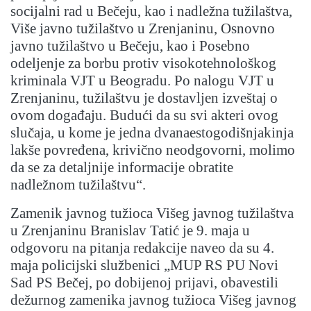
socijalni rad u Bečeju, kao i nadležna tužilaštva,
Više javno tužilaštvo u Zrenjaninu, Osnovno
javno tužilaštvo u Bečeju, kao i Posebno
odeljenje za borbu protiv visokotehnološkog
kriminala VJT u Beogradu. Po nalogu VJT u
Zrenjaninu, tužilaštvu je dostavljen izveštaj o
ovom događaju. Budući da su svi akteri ovog
slučaja, u kome je jedna dvanaestogodišnjakinja
lakše povređena, krivično neodgovorni, molimo
da se za detaljnije informacije obratite
nadležnom tužilaštvu“.
Zamenik javnog tužioca Višeg javnog tužilaštva
u Zrenjaninu Branislav Tatić je 9. maja u
odgovoru na pitanja redakcije naveo da su 4.
maja policijski službenici „MUP RS PU Novi
Sad PS Bečej, po dobijenoj prijavi, obavestili
dežurnog zamenika javnog tužioca Višeg javnog