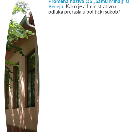
Promena naziva OŠ „Šamu Mihalj” u
Bečeju:
Kako je administrativna
odluka prerasla u politički sukob?