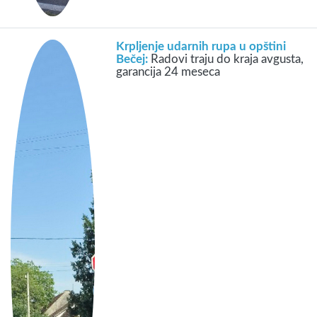
Krpljenje udarnih rupa u opštini
Bečej:
Radovi traju do kraja avgusta,
garancija 24 meseca