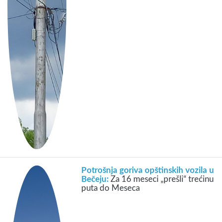
Potrošnja goriva opštinskih vozila u
Bečeju:
Za 16 meseci „prešli“ trećinu
puta do Meseca