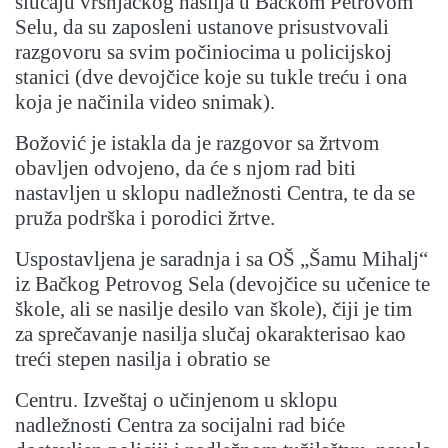
slučaju vršnjačkog nasilja u Bačkom Petrovom
Selu, da su zaposleni ustanove prisustvovali
razgovoru sa svim počiniocima u policijskoj
stanici (dve devojčice koje su tukle treću i ona
koja je načinila video snimak).
Božović je istakla da je razgovor sa žrtvom
obavljen odvojeno, da će s njom rad biti
nastavljen u sklopu nadležnosti Centra, te da se
pruža podrška i porodici žrtve.
Uspostavljena je saradnja i sa OŠ „Šamu Mihalj“
iz Bačkog Petrovog Sela (devojčice su učenice te
škole, ali se nasilje desilo van škole), čiji je tim
za sprečavanje nasilja slučaj okarakterisao kao
treći stepen nasilja i obratio se
Centru. Izveštaj o učinjenom u sklopu
nadležnosti Centra za socijalni rad biće