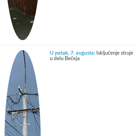
U petak, 7. avgusta:
Isključenje struje
u delu Bečeja