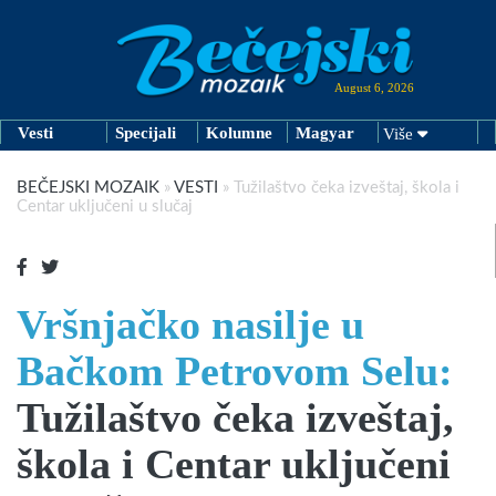
August 6, 2026
Vesti
Specijali
Kolumne
Magyar
Više
BEČEJSKI MOZAIK
»
VESTI
»
Tužilaštvo čeka izveštaj, škola i
Centar uključeni u slučaj
Vršnjačko nasilje u
Bačkom Petrovom Selu:
Tužilaštvo čeka izveštaj,
škola i Centar uključeni