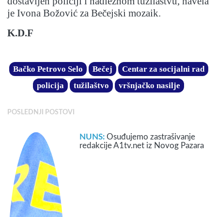
dostavljen policiji i nadležnom tužilaštvu, navela
je Ivona Božović za Bečejski mozaik.
K.D.F
Bačko Petrovo Selo
Bečej
Centar za socijalni rad
policija
tužilaštvo
vršnjačko nasilje
POSLEDNJI POSTOVI
NUNS:
Osuđujemo zastrašivanje
redakcije A1tv.net iz Novog Pazara