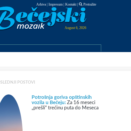
Arhiva
|
Impresum
|
Kontakt
|
Pretražite
August 6, 2026
SLEDNJI POSTOVI
Potrošnja goriva opštinskih
vozila u Bečeju:
Za 16 meseci
„prešli“ trećinu puta do Meseca