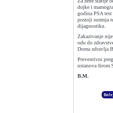
Za žene starije 
dojke i mamograf
godina PSA test 
postoji sumnja n
dijagnostiku.
Zakazivanje nije
odu do zdravstve
Doma zdravlja B
Preventivni preg
ustanova širom S
B.M.
Beče