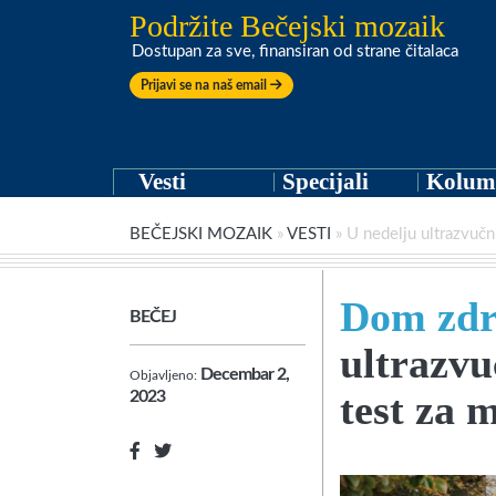
Podržite Bečejski mozaik
Dostupan za sve, finansiran od strane čitalaca
Prijavi se na naš email
Vesti
Specijali
Kolum
BEČEJSKI MOZAIK
»
VESTI
»
U nedelju ultrazvučn
Dom zdr
BEČEJ
ultrazvu
Decembar 2,
Objavljeno:
test za 
2023