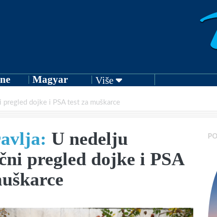
ne
Magyar
Više
i pregled dojke i PSA test za muškarce
avlja:
U nedelju
PO
čni pregled dojke i PSA
muškarce