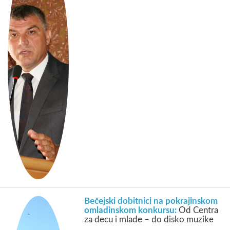
Bečejski dobitnici na pokrajinskom
omladinskom konkursu:
Od Centra
za decu i mlade – do disko muzike