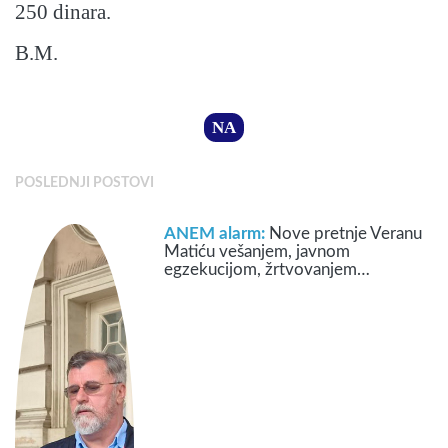
250 dinara.
B.M.
NA
POSLEDNJI POSTOVI
ANEM alarm:
Nove pretnje Veranu
Matiću vešanjem, javnom
egzekucijom, žrtvovanjem…