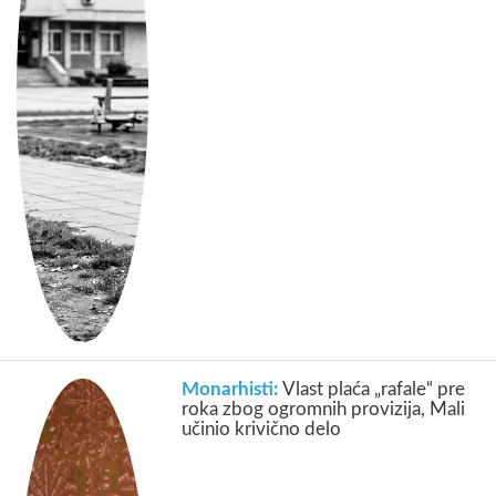
Monarhisti:
Vlast plaća „rafale“ pre
roka zbog ogromnih provizija, Mali
učinio krivično delo