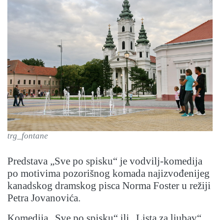
trg_fontane
Predstava „Sve po spisku“ je vodvilj-komedija
po motivima pozorišnog komada najizvođenijeg
kanadskog dramskog pisca Norma Foster u režiji
Petra Jovanovića.
Komedija „Sve po spisku“ ili „Lista za ljubav“