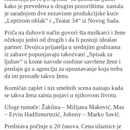
kako je prevedena u drugim pozorištima nastala
je saradnjom dve nezavisne produkcijske kuće
„Leptirom oblak“ i „Teatar 34“ iz Novog Sada.
Priča na duhovit način govori šta muškarci i žene
očekuju jedni od drugih i da li postoji idealan
partner. Dvojica prijatelja u srednjim godinama
iz zabave popunjavaju takozvani „Spisak za
ljubav“ u kome navode osobine savršene žene i
predaju ga u agenciju za upoznavanje koja treba
da im pronađe takvu ženu.
Komičan zaplet i niz smešnih scena nastaju kada
se takva žena zaista pojavi u njihovom životu.
Uloge tumače: Žaklina – Milijana Makević, Max
– Ervin Hadžimurtezić, Johnny – Marko Savić.
Predstava počinje u 20 časova. Cena ulaznice je