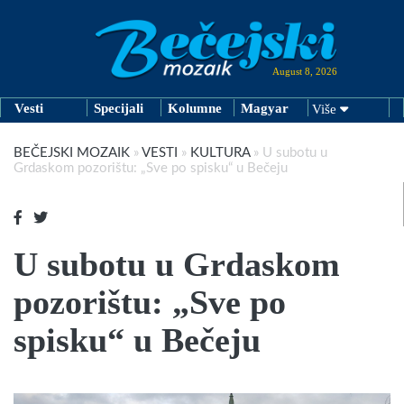
August 8, 2026
Vesti
Specijali
Kolumne
Magyar
Više
BEČEJSKI MOZAIK
»
VESTI
»
KULTURA
»
U subotu u
Grdaskom pozorištu: „Sve po spisku“ u Bečeju
U subotu u Grdaskom
pozorištu: „Sve po
spisku“ u Bečeju