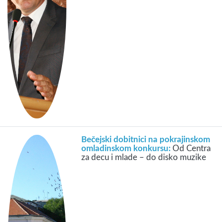
Bečejski dobitnici na pokrajinskom
omladinskom konkursu:
Od Centra
za decu i mlade – do disko muzike