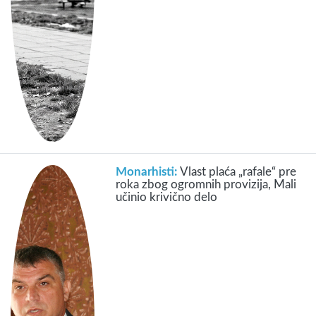
Monarhisti:
Vlast plaća „rafale“ pre
roka zbog ogromnih provizija, Mali
učinio krivično delo