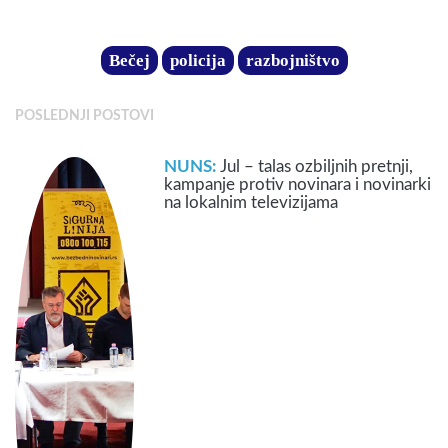
Bečej
policija
razbojništvo
POSLEDNJI POSTOVI
NUNS:
Jul – talas ozbiljnih pretnji,
kampanje protiv novinara i novinarki
na lokalnim televizijama