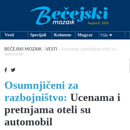
August 8, 2026
Vesti
Specijali
Kolumne
Magyar
Više
BEČEJSKI MOZAIK
»
VESTI
»
Ucenama i pretnjama oteli su
automobil
Osumnjičeni za
razbojništvo:
Ucenama i
pretnjama oteli su
automobil