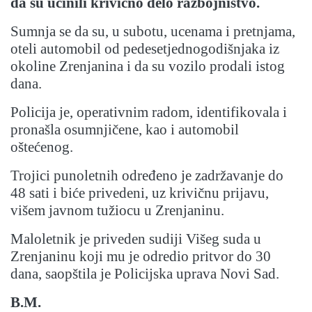
da su učinili krivično delo razbojništvo.
Sumnja se da su, u subotu, ucenama i pretnjama,
oteli automobil od pedesetjednogodišnjaka iz
okoline Zrenjanina i da su vozilo prodali istog
dana.
Policija je, operativnim radom, identifikovala i
pronašla osumnjičene, kao i automobil
oštećenog.
Trojici punoletnih određeno je zadržavanje do
48 sati i biće privedeni, uz krivičnu prijavu,
višem javnom tužiocu u Zrenjaninu.
Maloletnik je priveden sudiji Višeg suda u
Zrenjaninu koji mu je odredio pritvor do 30
dana, saopštila je Policijska uprava Novi Sad.
B.M.