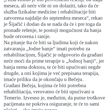
meseca, ali neće više ni on dolaziti, tako da će
služba fizikalne medicine i rehabilitacije biti
zatvorena najdalje do septembra meseca“, rekao
je Šijačić i dodao da se nada da će i pre toga da
pronađe rešenje, te postoji mogućnost da banja
bude otvorena i ranije.
Na pitanje šta će biti sa ljudima koji će nakon
zatvaranja „Jodne banje“ imati potrebu za
rehabilitacijom, Šijačić je odgovorio da građani
neće moći da prime terapije u „Jodnoj banji“, jer
banja nema doktora, te će biti upućivani negde
drugde, a oni kojima je već prepisana terapija,
imaće priliku da je okončaju u Bečeju.
Građani Bečeja, kojima će biti potrebna
rehabilitacija, verovatno će biti upućivani u
Temerin. Izvesno je, međutim, da putne troškove
pacijenata ne pokriva osiguranje, te će to sami