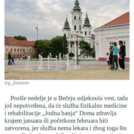
trg_fontane
Prošle nedelje je u Bečeju odjeknula vest, tada
još nepotvrđena, da će služba fizikalne medicine
i rehabilitacije „Jodna banja“ Doma zdravlja
krajem januara ili početkom februara biti
zatvorena, jer služba nema lekara i zbog toga što