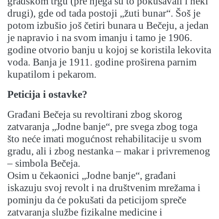
gradskom trgu (pre njega su to pokušavali i neki
drugi), gde od tada postoji „žuti bunar“. Šoš je
potom izbušio još četiri bunara u Bečeju, a jedan
je napravio i na svom imanju i tamo je 1906.
godine otvorio banju u kojoj se koristila lekovita
voda. Banja je 1911. godine proširena parnim
kupatilom i pekarom.
Peticija i ostavke?
Građani Bečeja su revoltirani zbog skorog
zatvaranja „Jodne banje“, pre svega zbog toga
što neće imati mogućnost rehabilitacije u svom
gradu, ali i zbog nestanka – makar i privremenog
– simbola Bečeja.
Osim u čekaonici „Jodne banje“, građani
iskazuju svoj revolt i na društvenim mrežama i
pominju da će pokušati da peticijom spreče
zatvaranja službe fizikalne medicine i