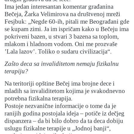
Ima jedan interesantan komentar građanina
Bečeja, Žarka Velimirova na društvenoj mreži
Fesjbuk: „Negde 60-ih, pitali me Beograđani gde
se kupam zimi. Ja im ispričam kako u Bečeju ima
pokriveni bazen, u stvari 3 bazena sa toplom,
mlakom i hladnom vodom. Oni me prozvaše
’Lala lazov’. Toliko o sudaru civilizacija“.
Zašto deca sa invaliditetom nemaju fizikalnu
terapiju?
Na teritoriji opštine Bečej ima brojne dece i
mladih sa invaliditetom kojima je svakodnevno
potrebna fizikalna terapija.
Postoje nezvanične informacije o tome da je
ranijih godina postojala ideja – potiče iz dečjeg
dispanzera – da bi bilo dobro da ta deca dobiju
uslugu fizikalne terapije u „Jodnoj banji“,