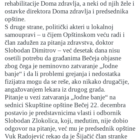
rehabilitacije Doma zdravlja, a neki od njih žele i
ostavke direktora Doma zdravlja i predsednika
opštine.
S druge strane, politički akteri u lokalnoj
samoupravi – u čijem Opštinskom veću radi i
član zadužen za pitanja zdravstva, doktor
Slobodan Dimitrov – već desetak dana nisu
osetili potrebu da građanima Bečeja objasne
zbog čega je neminovno zatvaranje „Jodne
banje“ i da li problemi grejanja i nedostatka
fizijatra mogu da se reše, ako nikako drugačije,
angažovanjem lekara iz drugog grada.
Pitanje u vezi zatvaranja „Jodne banje“ na
sednici Skupštine opštine Bečej 22. decembra
postavio je predstavnicima vlasti i odbornik
Slobodan Zlokolica, koji, međutim, nije dobio
odgovor na pitanje, već mu je predsednik opštine
Vuk Radojević rekao da je Šijačić član stranke