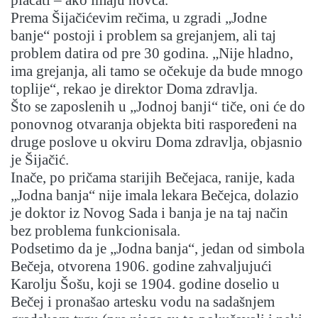
plaćati – ako imaju novca.
Prema Šijačićevim rečima, u zgradi „Jodne
banje“ postoji i problem sa grejanjem, ali taj
problem datira od pre 30 godina. „Nije hladno,
ima grejanja, ali tamo se očekuje da bude mnogo
toplije“, rekao je direktor Doma zdravlja.
Što se zaposlenih u „Jodnoj banji“ tiče, oni će do
ponovnog otvaranja objekta biti raspoređeni na
druge poslove u okviru Doma zdravlja, objasnio
je Šijačić.
Inače, po pričama starijih Bečejaca, ranije, kada
„Jodna banja“ nije imala lekara Bečejca, dolazio
je doktor iz Novog Sada i banja je na taj način
bez problema funkcionisala.
Podsetimo da je „Jodna banja“, jedan od simbola
Bečeja, otvorena 1906. godine zahvaljujući
Karolju Šošu, koji se 1904. godine doselio u
Bečej i pronašao artesku vodu na sadašnjem