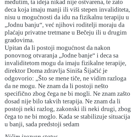
međutim, ta ideja nikad nije ostvarena, te zato
deca koja imaju manji ili viši stepen invaliditeta,
nisu u mogućnosti da idu na fizikalnu terapiju u
„Jodnu banju“, već njihovi roditelji moraju da
plaćaju privatne tretmane u Bečeju ili u drugim
gradovima.
Upitan da li postoji mogućnost da nakon
ponovnog otvaranja „Jodne banje“ i deca sa
invaliditetom mogu da imaju fizikalne terapije,
direktor Doma zdravlja Siniša Šijačić je
odgovorio: „Što se mene tiče, ne vidim razloga
da ne mogu. Ne znam da li postoji nešto
specifično zbog čega ne bi mogli. Ne znam zašto
dosad nije bilo takvih terapija. Ne znam da li
postoji neki razlog, zakonski ili neki drugi, zbog
čega to ne bi moglo. Kada se stabilizuje situacija
u banji, sada predstoji sedam
Ničim izazvan status