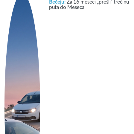
Bečeju:
Za 16 meseci „prešli“ trećinu
puta do Meseca