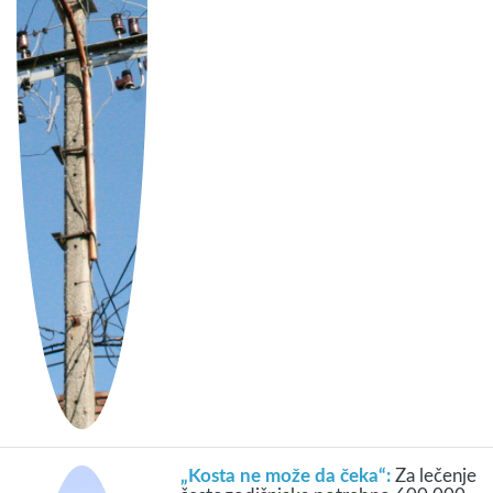
„Kosta ne može da čeka“:
Za lečenje