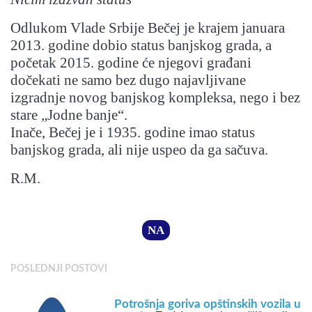
Odlukom Vlade Srbije Bečej je krajem januara
2013. godine dobio status banjskog grada, a
početak 2015. godine će njegovi građani
dočekati ne samo bez dugo najavljivane
izgradnje novog banjskog kompleksa, nego i bez
stare „Jodne banje“.
Inače, Bečej je i 1935. godine imao status
banjskog grada, ali nije uspeo da ga sačuva.
R.M.
NA
POSLEDNJI POSTOVI
Potrošnja goriva opštinskih vozila u