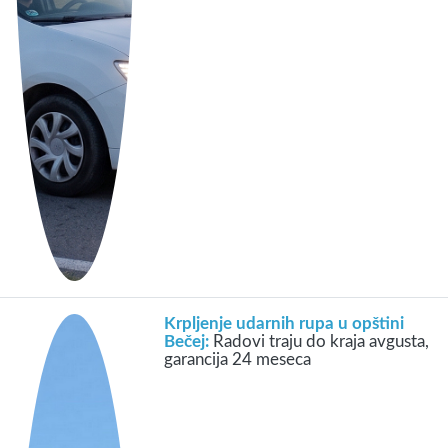
Krpljenje udarnih rupa u opštini
Bečej:
Radovi traju do kraja avgusta,
garancija 24 meseca