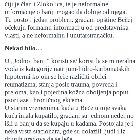
čiji je član i Zlokolica, te je neformalne
informacije o banji mogao da dobije od njega.
Tu postoji jedan problem: građani opštine Bečej
očekuju formalnu informaciju od predstavnika
vlasti, a ne neformalnu i unutarstranačku.
Nekad bilo…
U „Jodnoj banji“ koristi se/ koristila se mineralna
voda iz kategorije natrijum-hidro-karbonatskih
hipotermi kojom se leče različiti oblici
reumatizma, stanja posle trauma, povreda i
preloma, kao i pojedina kožna oboljenja poput
psorijaze i hroničnog ekcema.
U starim vremenima, kada u Bečeju nije svaka
kuća imala kupatilo, građani su jednom nedeljno
išli u banju da se kupaju u kadama. Postojala je i
neka vrsta stacionara, gde su dolazili ljudi i iz
drugih gradova da se leče.