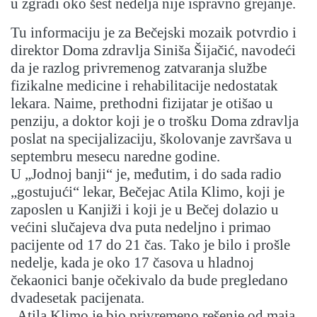
u zgradi oko šest nedelja nije ispravno grejanje.
Tu informaciju je za Bečejski mozaik potvrdio i
direktor Doma zdravlja Siniša Šijačić, navodeći
da je razlog privremenog zatvaranja službe
fizikalne medicine i rehabilitacije nedostatak
lekara. Naime, prethodni fizijatar je otišao u
penziju, a doktor koji je o trošku Doma zdravlja
poslat na specijalizaciju, školovanje završava u
septembru mesecu naredne godine.
U „Jodnoj banji“ je, međutim, i do sada radio
„gostujući“ lekar, Bečejac Atila Klimo, koji je
zaposlen u Kanjiži i koji je u Bečej dolazio u
većini slučajeva dva puta nedeljno i primao
pacijente od 17 do 21 čas. Tako je bilo i prošle
nedelje, kada je oko 17 časova u hladnoj
čekaonici banje očekivalo da bude pregledano
dvadesetak pacijenata.
„Atila Klimo je bio privremeno rešenje od maja