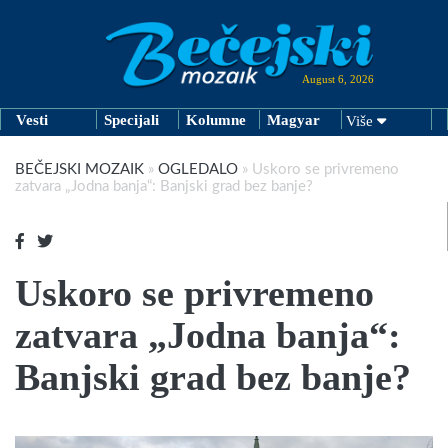
August 6, 2026
Vesti
Specijali
Kolumne
Magyar
Više
BEČEJSKI MOZAIK
»
OGLEDALO
»
Uskoro se privremeno
zatvara „Jodna banja“: Banjski grad bez banje?
Uskoro se privremeno
zatvara „Jodna banja“:
Banjski grad bez banje?