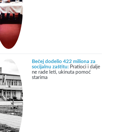
Bečej dodelio 422 miliona za
socijalnu zaštitu:
Pratioci i dalje
ne rade leti, ukinuta pomoć
starima