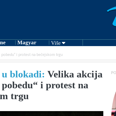
ne
Magyar
Više
ši pobedu“ i protest na bečejskom trgu
 u blokadi:
Velika akcija
PO
 pobedu“ i protest na
om trgu