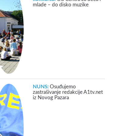
mlade – do disko muzike
NUNS:
Osuđujemo
zastrašivanje redakcije A1tv.net
iz Novog Pazara