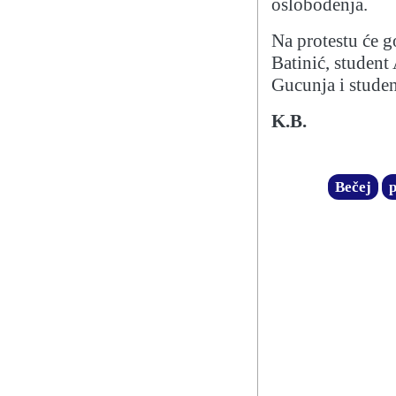
oslobođenja.
Na protestu će 
Batinić, studen
Gucunja i stude
K.B.
Bečej
p