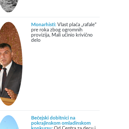
Monarhisti:
Vlast plaća „rafale“
pre roka zbog ogromnih
provizija, Mali učinio krivično
delo
Bečejski dobitnici na
pokrajinskom omladinskom
konkursu:
Od Centra za decu i