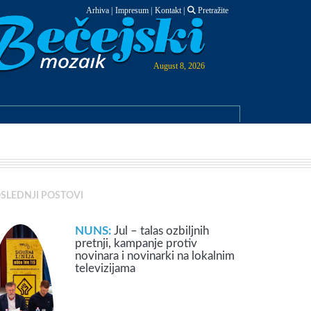
Arhiva
|
Impresum
|
Kontakt
|
Pretražite
August 8, 2026
SLEDNJI POSTOVI
NUNS:
Jul – talas ozbiljnih
pretnji, kampanje protiv
novinara i novinarki na lokalnim
televizijama