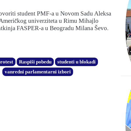
govoriti student PMF-a u Novom Sadu Aleksa
t Američkog univerziteta u Rimu Mihajlo
ntkinja FASPER-a u Beogradu Milana Ševo.
rotest
Raspiši pobedu
studenti u blokadi
vanredni parlamentarni izbori