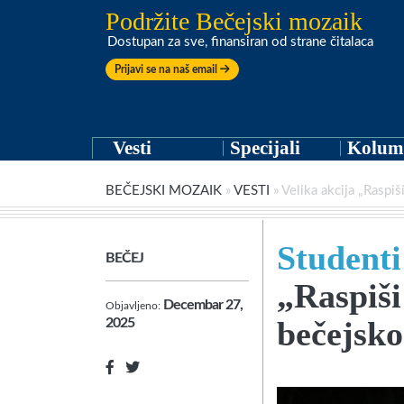
Podržite Bečejski mozaik
Dostupan za sve, finansiran od strane čitalaca
Prijavi se na naš email
Vesti
Specijali
Kolum
BEČEJSKI MOZAIK
»
VESTI
»
Velika akcija „Raspi
Studenti
BEČEJ
„Raspiši
Decembar 27,
Objavljeno:
bečejsk
2025