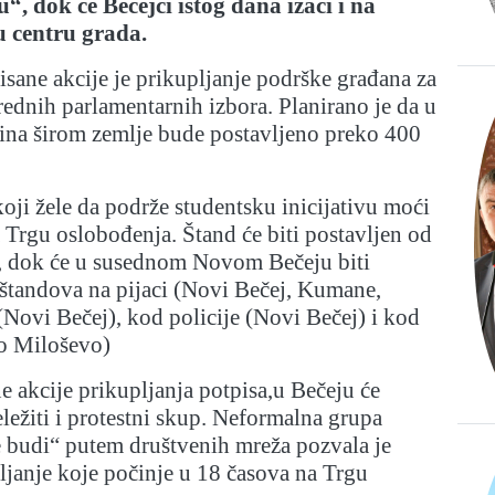
“, dok će Bečejci istog dana izaći i na
u centru grada.
isane akcije je prikupljanje podrške građana za
rednih parlamentarnih izbora. Planirano je da u
tina širom zemlje bude postavljeno preko 400
oji žele da podrže studentsku inicijativu moći
a Trgu oslobođenja. Štand će biti postavljen od
, dok će u susednom Novom Bečeju biti
 štandova na pijaci (Novi Bečej, Kumane,
(Novi Bečej), kod policije (Novi Bečej) i kod
o Miloševo)
 akcije prikupljanja potpisa,u Bečeju će
eležiti i protestni skup. Neformalna grupa
e budi“ putem društvenih mreža pozvala je
janje koje počinje u 18 časova na Trgu