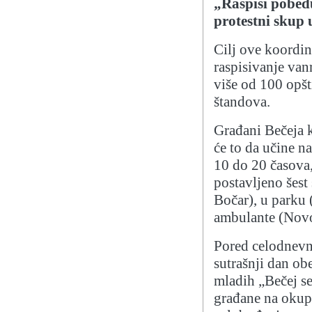
„Raspiši pobedu
protestni skup 
Cilj ove koordin
raspisivanje van
više od 100 opš
štandova.
Građani Bečeja k
će to da učine n
10 do 20 časova
postavljeno šest
Bočar), u parku 
ambulante (Nov
Pored celodnevne
sutrašnji dan ob
mladih „Bečej s
građane na okupl