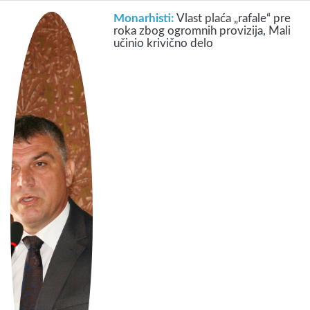
Monarhisti:
Vlast plaća „rafale“ pre
roka zbog ogromnih provizija, Mali
učinio krivično delo