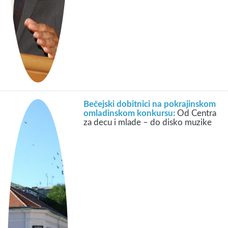
Bečejski dobitnici na pokrajinskom
omladinskom konkursu:
Od Centra
za decu i mlade – do disko muzike