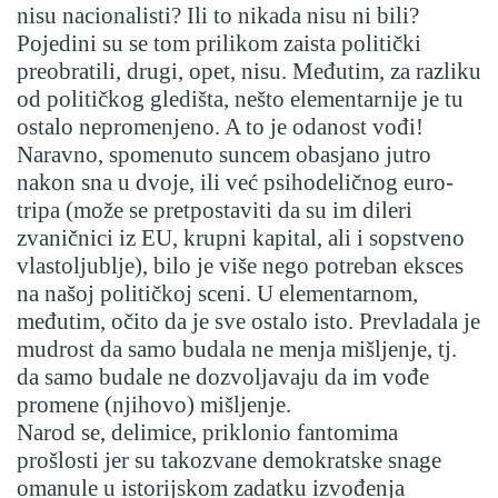
nisu nacionalisti? Ili to nikada nisu ni bili?
Pojedini su se tom prilikom zaista politički
preobratili, drugi, opet, nisu. Međutim, za razliku
od političkog gledišta, nešto elementarnije je tu
ostalo nepromenjeno. A to je odanost vođi!
Naravno, spomenuto suncem obasjano jutro
nakon sna u dvoje, ili već psihodeličnog euro-
tripa (može se pretpostaviti da su im dileri
zvaničnici iz EU, krupni kapital, ali i sopstveno
vlastoljublje), bilo je više nego potreban eksces
na našoj političkoj sceni. U elementarnom,
međutim, očito da je sve ostalo isto. Prevladala je
mudrost da samo budala ne menja mišljenje, tj.
da samo budale ne dozvoljavaju da im vođe
promene (njihovo) mišljenje.
Narod se, delimice, priklonio fantomima
prošlosti jer su takozvane demokratske snage
omanule u istorijskom zadatku izvođenja