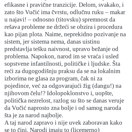
efikasne i pravične tranzicije. Delom, svakako, i
zato što Vučić ima čvrstu, odlučnu ruku – makar
u najavi! – odnosno (titovsku) spremnost da
rešava probleme ne držeći se obzira i procedura
kao pijan plota. Naime, neprekidno pozivanje na
sistem, jer sistema nema, danas uistinu
predstavlja tešku naivnost, upravo bežanje od
problema. Napokon, narod im se vraća i usled
sopstvene infantilnosti, političke i ljudske. Šta
reći za dugogodišnju praksu da se na lokalnim
izborima ne glasa za program, čak ni za
pojedince, već za odgovarajući žig (dangu!) na
njihovom čelu!? Idolopoklonstvo i, uopšte,
politička nezrelost, razlog su što se danas veruje
da Vučić naprosto zna bolje i od samog naroda
šta je za narod najbolje.
A taj narod zapravo i nije uvek zaboravan kako
se to čini. Narodi imaju to (licemerno)