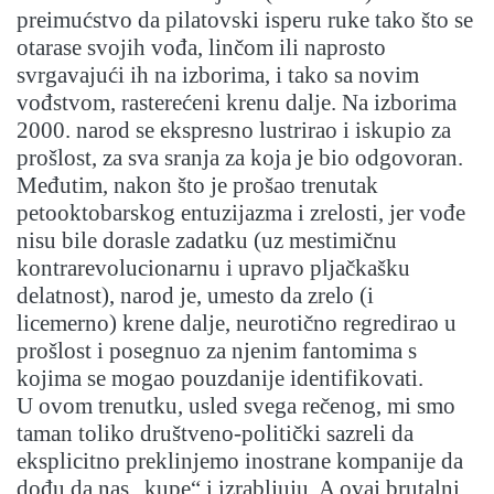
preimućstvo da pilatovski isperu ruke tako što se
otarase svojih vođa, linčom ili naprosto
svrgavajući ih na izborima, i tako sa novim
vođstvom, rasterećeni krenu dalje. Na izborima
2000. narod se ekspresno lustrirao i iskupio za
prošlost, za sva sranja za koja je bio odgovoran.
Međutim, nakon što je prošao trenutak
petooktobarskog entuzijazma i zrelosti, jer vođe
nisu bile dorasle zadatku (uz mestimičnu
kontrarevolucionarnu i upravo pljačkašku
delatnost), narod je, umesto da zrelo (i
licemerno) krene dalje, neurotično regredirao u
prošlost i posegnuo za njenim fantomima s
kojima se mogao pouzdanije identifikovati.
U ovom trenutku, usled svega rečenog, mi smo
taman toliko društveno-politički sazreli da
eksplicitno preklinjemo inostrane kompanije da
dođu da nas „kupe“ i izrabljuju. A ovaj brutalni