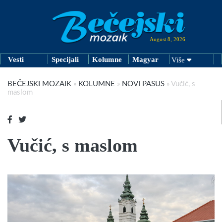
August 8, 2026
Vesti
Specijali
Kolumne
Magyar
Više
BEČEJSKI MOZAIK
»
KOLUMNE
»
NOVI PASUS
»
Vučić, s
maslom
Vučić, s maslom