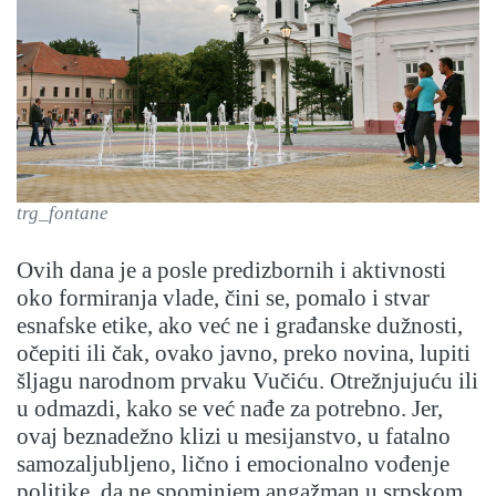
trg_fontane
Ovih dana je a posle predizbornih i aktivnosti
oko formiranja vlade, čini se, pomalo i stvar
esnafske etike, ako već ne i građanske dužnosti,
očepiti ili čak, ovako javno, preko novina, lupiti
šljagu narodnom prvaku Vučiću. Otrežnjujuću ili
u odmazdi, kako se već nađe za potrebno. Jer,
ovaj beznadežno klizi u mesijanstvo, u fatalno
samozaljubljeno, lično i emocionalno vođenje
politike, da ne spominjem angažman u srpskom