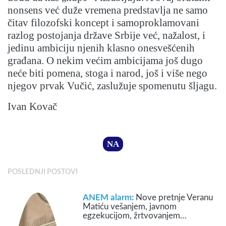
nonsens već duže vremena predstavlja ne samo
čitav filozofski koncept i samoproklamovani
razlog postojanja države Srbije već, nažalost, i
jedinu ambiciju njenih klasno onesvešćenih
građana. O nekim većim ambicijama još dugo
neće biti pomena, stoga i narod, još i više nego
njegov prvak Vučić, zaslužuje spomenutu šljagu.
Ivan Kovač
NA
POSLEDNJI POSTOVI
ANEM alarm:
Nove pretnje Veranu
Matiću vešanjem, javnom
egzekucijom, žrtvovanjem…