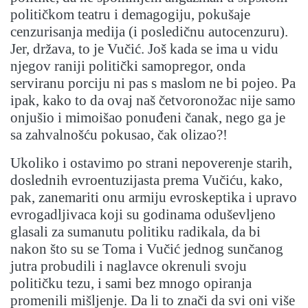
političkom teatru i demagogiju, pokušaje
cenzurisanja medija (i posledičnu autocenzuru).
Jer, država, to je Vučić. Još kada se ima u vidu
njegov raniji politički samopregor, onda
serviranu porciju ni pas s maslom ne bi pojeo. Pa
ipak, kako to da ovaj naš četvoronožac nije samo
onjušio i mimoišao ponuđeni čanak, nego ga je
sa zahvalnošću pokusao, čak olizao?!
Ukoliko i ostavimo po strani nepoverenje starih,
doslednih evroentuzijasta prema Vučiću, kako,
pak, zanemariti onu armiju evroskeptika i upravo
evrogadljivaca koji su godinama oduševljeno
glasali za sumanutu politiku radikala, da bi
nakon što su se Toma i Vučić jednog sunčanog
jutra probudili i naglavce okrenuli svoju
političku tezu, i sami bez mnogo opiranja
promenili mišljenje. Da li to znači da svi oni više