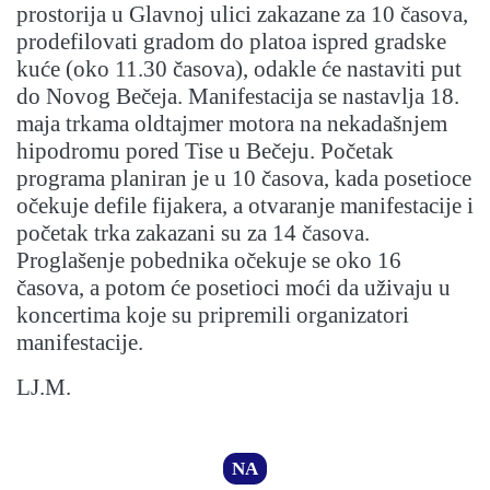
prostorija u Glavnoj ulici zakazane za 10 časova,
prodefilovati gradom do platoa ispred gradske
kuće (oko 11.30 časova), odakle će nastaviti put
do Novog Bečeja. Manifestacija se nastavlja 18.
maja trkama oldtajmer motora na nekadašnjem
hipodromu pored Tise u Bečeju. Početak
programa planiran je u 10 časova, kada posetioce
očekuje defile fijakera, a otvaranje manifestacije i
početak trka zakazani su za 14 časova.
Proglašenje pobednika očekuje se oko 16
časova, a potom će posetioci moći da uživaju u
koncertima koje su pripremili organizatori
manifestacije.
LJ.M.
NA