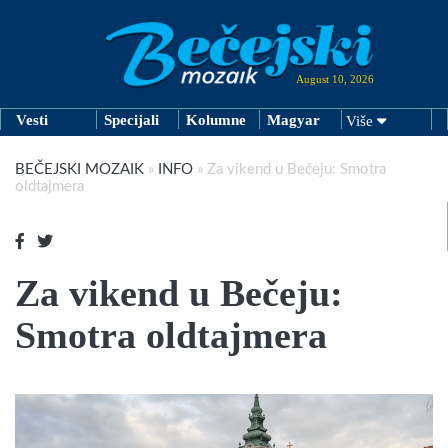
August 10, 2026
Vesti
Specijali
Kolumne
Magyar
Više
BEČEJSKI MOZAIK
»
INFO
»
Za vikend u Bečeju: Smotra
oldtajmera
Za vikend u Bečeju:
Smotra oldtajmera