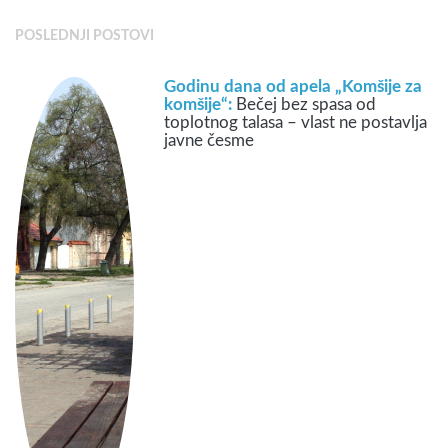
POSLEDNJI POSTOVI
Godinu dana od apela „Komšije za
komšije“:
Bečej bez spasa od
toplotnog talasa – vlast ne postavlja
javne česme