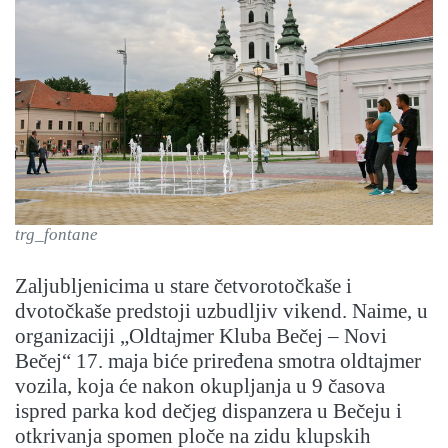
trg_fontane
Zaljubljenicima u stare četvorotočkaše i
dvotočkaše predstoji uzbudljiv vikend. Naime, u
organizaciji „Oldtajmer Kluba Bečej – Novi
Bečej“ 17. maja biće priređena smotra oldtajmer
vozila, koja će nakon okupljanja u 9 časova
ispred parka kod dečjeg dispanzera u Bečeju i
otkrivanja spomen ploče na zidu klupskih