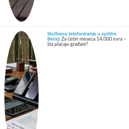
Službeno telefoniranje u opštini
Bečej:
Za četiri meseca 14.000 evra –
šta plaćaju građani?