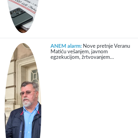
ANEM alarm:
Nove pretnje Veranu
Matiću vešanjem, javnom
egzekucijom, žrtvovanjem…