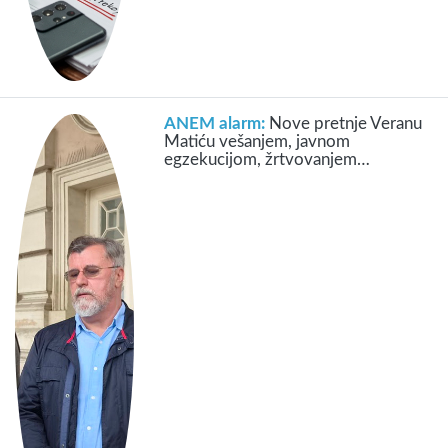
ANEM alarm:
Nove pretnje Veranu
Matiću vešanjem, javnom
egzekucijom, žrtvovanjem…