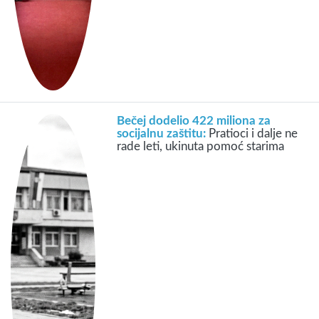
Bečej dodelio 422 miliona za
socijalnu zaštitu:
Pratioci i dalje ne
rade leti, ukinuta pomoć starima