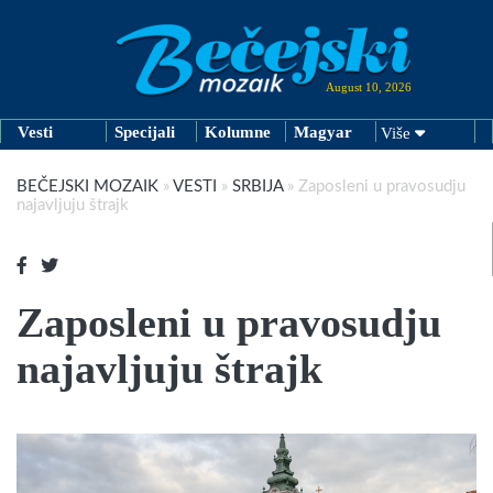
August 10, 2026
Vesti
Specijali
Kolumne
Magyar
Više
BEČEJSKI MOZAIK
»
VESTI
»
SRBIJA
»
Zaposleni u pravosudju
najavljuju štrajk
Zaposleni u pravosudju
najavljuju štrajk