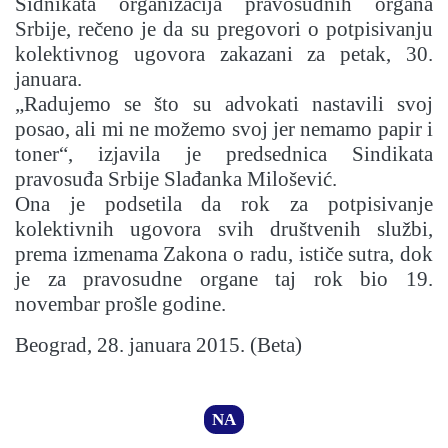
Sidnikata organizacija pravosudnih organa
Srbije, rečeno je da su pregovori o potpisivanju
kolektivnog ugovora zakazani za petak, 30.
januara.
„Radujemo se što su advokati nastavili svoj
posao, ali mi ne možemo svoj jer nemamo papir i
toner“, izjavila je predsednica Sindikata
pravosuđa Srbije Slađanka Milošević.
Ona je podsetila da rok za potpisivanje
kolektivnih ugovora svih društvenih službi,
prema izmenama Zakona o radu, ističe sutra, dok
je za pravosudne organe taj rok bio 19.
novembar prošle godine.
Beograd, 28. januara 2015. (Beta)
NA