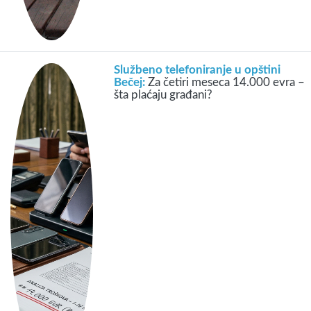
Službeno telefoniranje u opštini
Bečej:
Za četiri meseca 14.000 evra –
šta plaćaju građani?