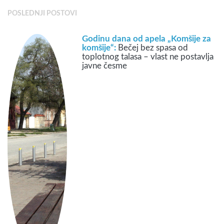
POSLEDNJI POSTOVI
Godinu dana od apela „Komšije za
komšije“:
Bečej bez spasa od
toplotnog talasa – vlast ne postavlja
javne česme