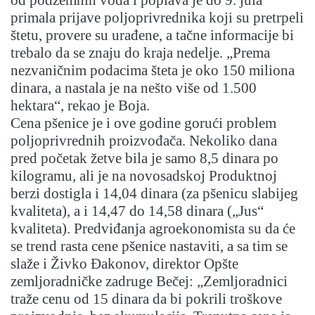
od podzemnih voda i poplava je do 9. jula
primala prijave poljoprivrednika koji su pretrpeli
štetu, provere su urađene, a tačne informacije bi
trebalo da se znaju do kraja nedelje. „Prema
nezvaničnim podacima šteta je oko 150 miliona
dinara, a nastala je na nešto više od 1.500
hektara“, rekao je Boja.
Cena pšenice je i ove godine gorući problem
poljoprivrednih proizvođača. Nekoliko dana
pred početak žetve bila je samo 8,5 dinara po
kilogramu, ali je na novosadskoj Produktnoj
berzi dostigla i 14,04 dinara (za pšenicu slabijeg
kvaliteta), a i 14,47 do 14,58 dinara („Jus“
kvaliteta). Predviđanja agroekonomista su da će
se trend rasta cene pšenice nastaviti, a sa tim se
slaže i Živko Đakonov, direktor Opšte
zemljoradničke zadruge Bečej: „Zemljoradnici
traže cenu od 15 dinara da bi pokrili troškove