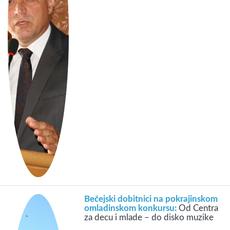
Bečejski dobitnici na pokrajinskom
omladinskom konkursu:
Od Centra
za decu i mlade – do disko muzike