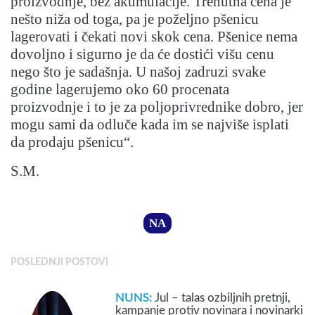
proizvodnje, bez akumulacije. Trenutna cena je
nešto niža od toga, pa je poželjno pšenicu
lagerovati i čekati novi skok cena. Pšenice nema
dovoljno i sigurno je da će dostići višu cenu
nego što je sadašnja. U našoj zadruzi svake
godine lagerujemo oko 60 procenata
proizvodnje i to je za poljoprivrednike dobro, jer
mogu sami da odluče kada im se najviše isplati
da prodaju pšenicu“.
S.M.
NA
POSLEDNJI POSTOVI
NUNS:
Jul – talas ozbiljnih pretnji,
kampanje protiv novinara i novinarki