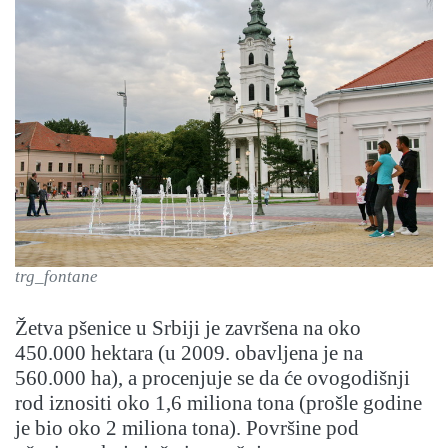
trg_fontane
Žetva pšenice u Srbiji je završena na oko
450.000 hektara (u 2009. obavljena je na
560.000 ha), a procenjuje se da će ovogodišnji
rod iznositi oko 1,6 miliona tona (prošle godine
je bio oko 2 miliona tona). Površine pod