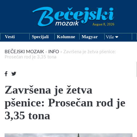
August 8, 2026
Vesti
Specijali
Kolumne
Magyar
Više
BEČEJSKI MOZAIK
»
INFO
»
Završena je žetva pšenice:
Prosečan rod je 3,35 tona
Završena je žetva
pšenice: Prosečan rod je
3,35 tona