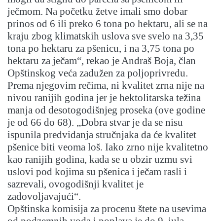
ječmom. Na početku žetve imali smo dobar
prinos od 6 ili preko 6 tona po hektaru, ali se na
kraju zbog klimatskih uslova sve svelo na 3,35
tona po hektaru za pšenicu, i na 3,75 tona po
hektaru za ječam“, rekao je Andraš Boja, član
Opštinskog veća zadužen za poljoprivredu.
Prema njegovim rečima, ni kvalitet zrna nije na
nivou ranijih godina jer je hektolitarska težina
manja od desotogodišnjeg proseka (ove godine
je od 66 do 68). „Dobra stvar je da se nisu
ispunila predviđanja stručnjaka da će kvalitet
pšenice biti veoma loš. Iako zrno nije kvalitetno
kao ranijih godina, kada se u obzir uzmu svi
uslovi pod kojima su pšenica i ječam rasli i
sazrevali, ovogodišnji kvalitet je
zadovoljavajući“.
Opštinska komisija za procenu štete na usevima