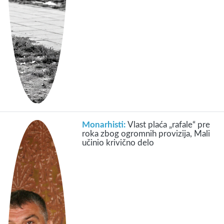
Monarhisti:
Vlast plaća „rafale“ pre
roka zbog ogromnih provizija, Mali
učinio krivično delo