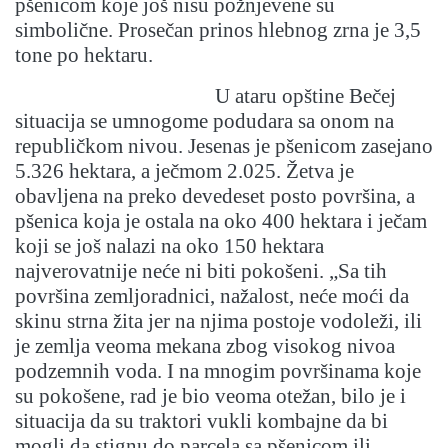
pšenicom koje još nisu požnjevene su
simbolične. Prosečan prinos hlebnog zrna je 3,5
tone po hektaru.
U ataru opštine Bečej
situacija se umnogome podudara sa onom na
republičkom nivou. Jesenas je pšenicom zasejano
5.326 hektara, a ječmom 2.025. Žetva je
obavljena na preko devedeset posto površina, a
pšenica koja je ostala na oko 400 hektara i ječam
koji se još nalazi na oko 150 hektara
najverovatnije neće ni biti pokošeni. „Sa tih
površina zemljoradnici, nažalost, neće moći da
skinu strna žita jer na njima postoje vodoleži, ili
je zemlja veoma mekana zbog visokog nivoa
podzemnih voda. I na mnogim površinama koje
su pokošene, rad je bio veoma otežan, bilo je i
situacija da su traktori vukli kombajne da bi
mogli da stignu do parcela sa pšenicom ili