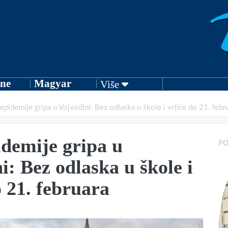
ne
Magyar
Više
epidemije gripa u Vojvodini: Bez odlaska u škole i vrtiće do 21. febr
demije gripa u
PO
i: Bez odlaska u škole i
o 21. februara