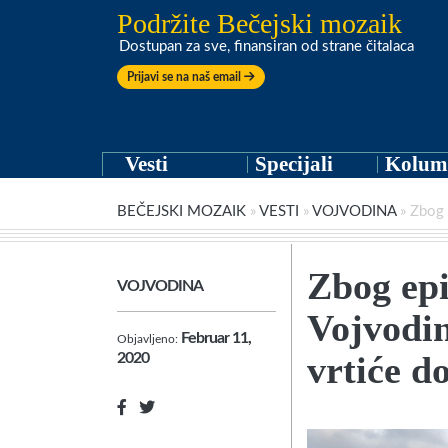
Podržite Bečejski mozaik
Dostupan za sve, finansiran od strane čitalaca
Prijavi se na naš email
Vesti
Specijali
Kolum
BEČEJSKI MOZAIK
»
VESTI
»
VOJVODINA
»
Zbog 
Zbog epi
VOJVODINA
Vojvodin
Februar 11,
Objavljeno:
vrtiće d
2020