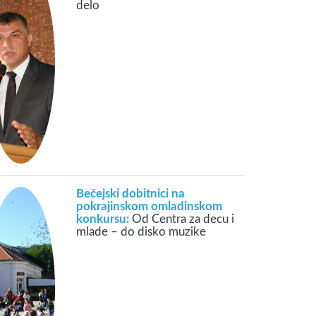
delo
Bečejski dobitnici na
pokrajinskom omladinskom
konkursu:
Od Centra za decu i
mlade – do disko muzike