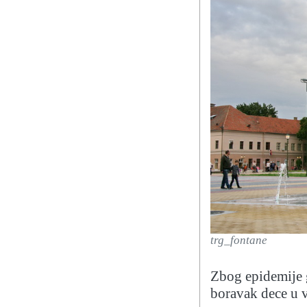
trg_fontane
Zbog epidemije g
boravak dece u v