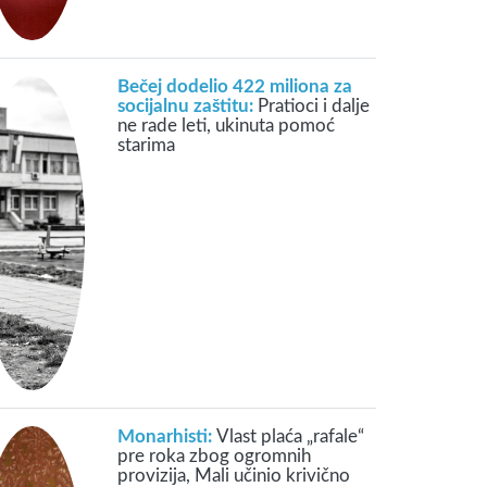
Bečej dodelio 422 miliona za
socijalnu zaštitu:
Pratioci i dalje
ne rade leti, ukinuta pomoć
starima
Monarhisti:
Vlast plaća „rafale“
pre roka zbog ogromnih
provizija, Mali učinio krivično