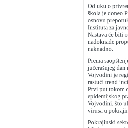
Odluku o privre
škola je doneo P
osnovu preporuke
Instituta za jav
Nastava će biti 
nadoknade propu
naknadno.
Prema saopštenju
jučerašnjeg dan 
Vojvodini je regi
rastući trend inc
Prvi put tokom o
epidemijskog pra
Vojvodini, što u
virusa u pokrajin
Pokrajinski sekr