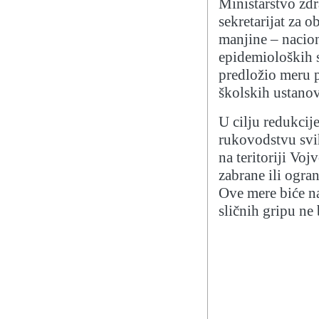
Ministarstvo zdr
sekretarijat za 
manjine – nacion
epidemioloških s
predložio meru 
školskih ustanov
U cilju redukcije
rukovodstvu svih
na teritoriji Vo
zabrane ili ogra
Ove mere biće na
sličnih gripu ne