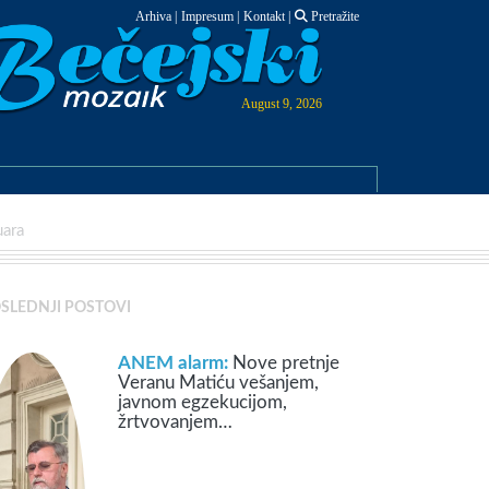
Arhiva
|
Impresum
|
Kontakt
|
Pretražite
August 9, 2026
uara
SLEDNJI POSTOVI
ANEM alarm:
Nove pretnje
Veranu Matiću vešanjem,
javnom egzekucijom,
žrtvovanjem…