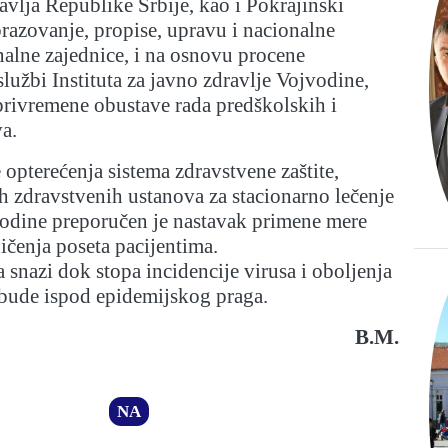
avlja Republike Srbije, kao i Pokrajinski
obrazovanje, propise, upravu i nacionalne
alne zajednice, i na osnovu procene
lužbi Instituta za javno zdravlje Vojvodine,
privremene obustave rada predškolskih i
a.
 opterećenja sistema zdravstvene zaštite,
 zdravstvenih ustanova za stacionarno lečenje
jvodine preporučen je nastavak primene mere
ničenja poseta pacijentima.
 snazi dok stopa incidencije virusa i oboljenja
 bude ispod epidemijskog praga.
B.M.
NA