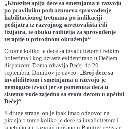
„
Kineziterapija dece sa smetnjama u razvoju
po pravilniku podrazumeva sprovođenje
habilitacionog tretmana po indikaciji
pedijatra iz razvojnog savetovališta i/ili
fizijatra, te obuku roditelja za sprovođenje
terapije u prirodnom okruženju“
.
O tome koliko je dece sa invaliditetom i retkim
bolestima i kog uzrasta evidentirano u Dečjem
dispanzeru Doma zdravlja Bečej do 20.
septembra, Dimitrov je naveo: „
Broj dece sa
invaliditetom i smetnjama u razvoju je
nemoguće izvući jer se pomenuta deca u
sistemu vode zajedno sa svom decom u opštini
Bečej“
.
S druge strane, on je ipak imao odgovor na
pitanja o tome koliko je dece sa invaliditetom i
smetnjama u razvoju upisano u Batutov registar