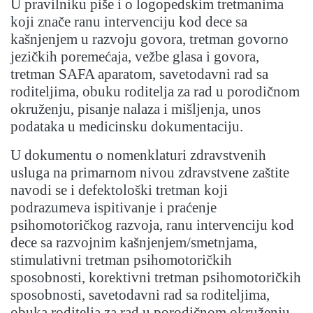
U pravilniku piše i o logopedskim tretmanima
koji znače ranu intervenciju kod dece sa
kašnjenjem u razvoju govora, tretman govorno
jezičkih poremećaja, vežbe glasa i govora,
tretman SAFA aparatom, savetodavni rad sa
roditeljima, obuku roditelja za rad u porodičnom
okruženju, pisanje nalaza i mišljenja, unos
podataka u medicinsku dokumentaciju.
U dokumentu o nomenklaturi zdravstvenih
usluga na primarnom nivou zdravstvene zaštite
navodi se i defektološki tretman koji
podrazumeva ispitivanje i praćenje
psihomotoričkog razvoja, ranu intervenciju kod
dece sa razvojnim kašnjenjem/smetnjama,
stimulativni tretman psihomotoričkih
sposobnosti, korektivni tretman psihomotoričkih
sposobnosti, savetodavni rad sa roditeljima,
obuka roditelja za rad u porodičnom okruženju,