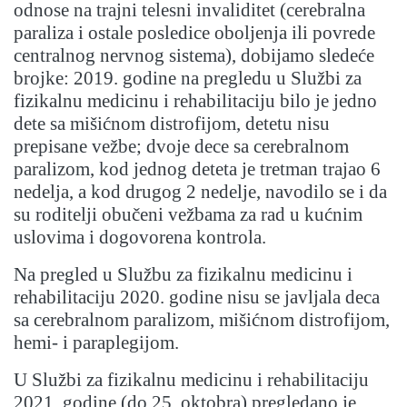
odnose na trajni telesni invaliditet (cerebralna
paraliza i ostale posledice oboljenja ili povrede
centralnog nervnog sistema), dobijamo sledeće
brojke: 2019. godine na pregledu u Službi za
fizikalnu medicinu i rehabilitaciju bilo je jedno
dete sa mišićnom distrofijom, detetu nisu
prepisane vežbe; dvoje dece sa cerebralnom
paralizom, kod jednog deteta je tretman trajao 6
nedelja, a kod drugog 2 nedelje, navodilo se i da
su roditelji obučeni vežbama za rad u kućnim
uslovima i dogovorena kontrola.
Na pregled u Službu za fizikalnu medicinu i
rehabilitaciju 2020. godine nisu se javljala deca
sa cerebralnom paralizom, mišićnom distrofijom,
hemi- i paraplegijom.
U Službi za fizikalnu medicinu i rehabilitaciju
2021. godine (do 25. oktobra) pregledano je