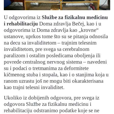
U odgovorima iz
Službe za fizikalnu medicinu
i rehabilitaciju
Doma zdravlja Bečej, kao i u
odgovorima iz Doma zdravlja kao „krovne“
ustanove, uprkos tome što su se pitanja odnosila
na decu sa invaliditetom – trajnim telesnim
invaliditetom, pre svega sa cerebralnom
paralizom i ostalim posledicama oboljenja ili
povrede centralnog nervnog sistema – navedeni
su i podaci o tretmanima za deformitete
kičmenog stuba i stopala, kao i o stanjima koja u
ranom uzrastu još ne mogu biti okarakterisana
kao trajni telesni invaliditet.
Ukoliko iz dobijenih odgovora, pre svega iz
odgovora Službe za fizikalnu medicinu i
rehabilitaciju odstranimo podatke koje se ne