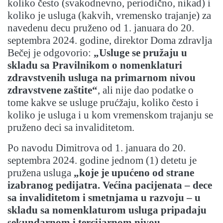
koliko često (svakodnevno, periodično, nikad) i
koliko je usluga (kakvih, vremensko trajanje) za
navedenu decu pruženo od 1. januara do 20.
septembra 2024. godine, direktor Doma zdravlja
Bečej je odgovorio:
„Usluge se pružaju u
skladu sa Pravilnikom o nomenklaturi
zdravstvenih usluga na primarnom nivou
zdravstvene zaštite“
, ali nije dao podatke o
tome kakve se usluge prućžaju, koliko često i
koliko je usluga i u kom vremenskom trajanju se
pruženo deci sa invaliditetom.
Po navodu Dimitrova od 1. januara do 20.
septembra 2024. godine jednom (1) detetu je
pružena usluga
„koje je upućeno od strane
izabranog pedijatra. Većina pacijenata – dece
sa invaliditetom i smetnjama u razvoju – u
skladu sa nomenklaturom usluga pripadaju
sekundarnom i tercijarnom nivou