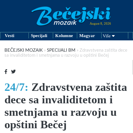
August 8, 2026
Vesti
Specijali
Kolumne
Magyar
Više
BEČEJSKI MOZAIK
»
SPECIJALI BM
»
Zdravstvena zaštita dece
sa invaliditetom i smetnjama u razvoju u opštini Bečej
24/7:
Zdravstvena zaštita
dece sa invaliditetom i
smetnjama u razvoju u
opštini Bečej