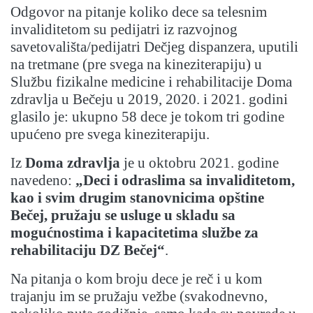
Odgovor na pitanje koliko dece sa telesnim
invaliditetom su pedijatri iz razvojnog
savetovališta/pedijatri Dečjeg dispanzera, uputili
na tretmane (pre svega na kineziterapiju) u
Službu fizikalne medicine i rehabilitacije Doma
zdravlja u Bečeju u 2019, 2020. i 2021. godini
glasilo je: ukupno 58 dece je tokom tri godine
upućeno pre svega kineziterapiju.
Iz
Doma zdravlja
je u oktobru 2021. godine
navedeno:
„Deci i odraslima sa invaliditetom,
kao i svim drugim stanovnicima opštine
Bečej, pružaju se usluge u skladu sa
mogućnostima i kapacitetima službe za
rehabilitaciju DZ Bečej“
.
Na pitanja o kom broju dece je reč i u kom
trajanju im se pružaju vežbe (svakodnevno,