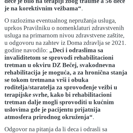
dece je bilo na terapiji zbog traume a 56 dece
je na korektivnim vežbama“
.
O razlozima eventualnog nepružanja usluga,
uprkos Pravilniku o nomenklaturi zdravstvenih
usluga na primarnom nivou zdravstvene zaštite,
u odgovoru na zahtev iz Doma zdravlja se 2021.
godine navodilo:
„Deci i odraslima sa
invaliditetom se sprovodi rehabilitacioni
tretman u okviru DZ Bečej, svakodnevna
rehabilitacija je moguća, a za hronična stanja
se tokom tretmana vrši i obuka
roditelja/staratelja za sprovođenje vežbi u
terapijske svrhe, kako bi rehabilitacioni
tretman dalje mogli sprovoditi u kućnim
uslovima gde je pacijentu prijatnija
atmosfera prirodnog okruženja“
.
Odgovor na pitanja da li deca i odrasli sa