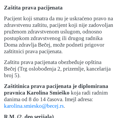
Zaštita prava pacijenata
Pacijent koji smatra da mu je uskraćeno pravo na
zdravstvenu zaštitu, pacijent koji nije zadovoljan
pruženom zdravstvenom uslugom, odnosno
postupkom zdravstvenog ili drugog radnika
Doma zdravlja Bečej, može podneti prigovor
zaštitnici prava pacijenata.
Zaštitu prava pacijenata obezbeđuje opština
Bečej (Trg oslobođenja 2, prizemlje, kancelarija
broj 5).
Zaštitinica prava pacijenata je diplomirana
pravnica Karolina Smieško
koja radi radnim
danima od 8 do 14 časova. Imejl adresa:
karolina.smiesko@becej.rs
.
R.M.
(2. deo serijala)