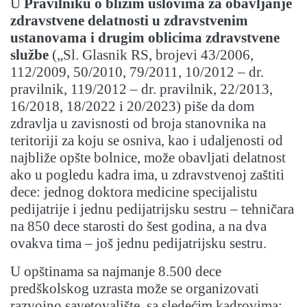
U
Pravilniku o bližim uslovima za obavljanje
zdravstvene delatnosti u zdravstvenim
ustanovama i drugim oblicima zdravstvene
službe
(„Sl. Glasnik RS, brojevi 43/2006,
112/2009, 50/2010, 79/2011, 10/2012 – dr.
pravilnik, 119/2012 – dr. pravilnik, 22/2013,
16/2018, 18/2022 i 20/2023) piše da dom
zdravlja u zavisnosti od broja stanovnika na
teritoriji za koju se osniva, kao i udaljenosti od
najbliže opšte bolnice, može obavljati delatnost
ako u pogledu kadra ima, u zdravstvenoj zaštiti
dece: jednog doktora medicine specijalistu
pedijatrije i jednu pedijatrijsku sestru – tehničara
na 850 dece starosti do šest godina, a na dva
ovakva tima – još jednu pedijatrijsku sestru.
U opštinama sa najmanje 8.500 dece
predškolskog uzrasta može se organizovati
razvojno savetovalište, sa sledećim kadrovima: