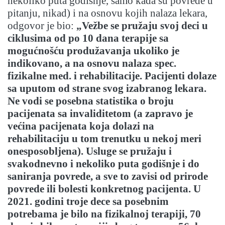
nekoliko puta godišnje, samo kada su povrede u
pitanju, nikad) i na osnovu kojih nalaza lekara,
odgovor je bio:
„Vežbe se pružaju svoj deci u
ciklusima od po 10 dana terapije sa
mogućnošću produžavanja ukoliko je
indikovano, a na osnovu nalaza spec.
fizikalne med. i rehabilitacije. Pacijenti dolaze
sa uputom od strane svog izabranog lekara.
Ne vodi se posebna statistika o broju
pacijenata sa invaliditetom (a zapravo je
većina pacijenata koja dolazi na
rehabilitaciju u tom trenutku u nekoj meri
onesposobljena). Usluge se pružaju i
svakodnevno i nekoliko puta godišnje i do
saniranja povrede, a sve to zavisi od prirode
povrede ili bolesti konkretnog pacijenta. U
2021. godini troje dece sa posebnim
potrebama je bilo na fizikalnoj terapiji, 70