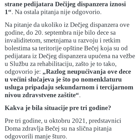
strane pedijatara Dečijeg dispanzera iznosi
1“
. Na ostala pitanja nije odgovorio.
Na pitanje da ukoliko iz Dečjeg dispanzera ove
godine, do 20. septembra nije bilo dece sa
invaliditetom, smetnjama u razvoju i retkim
bolestima sa teritorije opštine Bečej koja su od
pedijatara iz Dečjeg dispanzera upućena na vežbe
u Službu za rehabilitaciju, zašto je to tako,
odgovorio je:
„Razlog neupućivanja ove dece
u većini slučajeva je što po nomenklaturu
usluga pripadaju sekundarnom i tercijarnom
nivou zdravstvene zaštite“
.
Kakva je bila situacije pre tri godine?
Pre tri godine, u oktobru 2021, predstavnici
Doma zdravlja Bečej su na slična pitanja
odgovorili manje šturo.