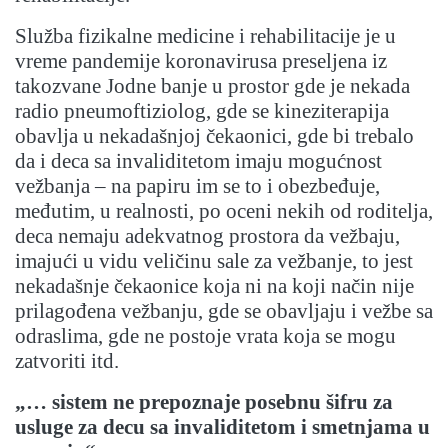
Služba fizikalne medicine i rehabilitacije je u
vreme pandemije koronavirusa preseljena iz
takozvane Jodne banje u prostor gde je nekada
radio pneumoftiziolog, gde se kineziterapija
obavlja u nekadašnjoj čekaonici, gde bi trebalo
da i deca sa invaliditetom imaju mogućnost
vežbanja – na papiru im se to i obezbeđuje,
međutim, u realnosti, po oceni nekih od roditelja,
deca nemaju adekvatnog prostora da vežbaju,
imajući u vidu veličinu sale za vežbanje, to jest
nekadašnje čekaonice koja ni na koji način nije
prilagođena vežbanju, gde se obavljaju i vežbe sa
odraslima, gde ne postoje vrata koja se mogu
zatvoriti itd.
„…
sistem ne prepoznaje posebnu šifru za
usluge za decu sa invaliditetom i smetnjama u