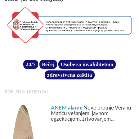
24/7
Bečej
Osobe sa invaliditetom
zdravstvena zaštita
POSLEDNJI POSTOVI
ANEM alarm:
Nove pretnje Veranu
Matiću vešanjem, javnom
egzekucijom, žrtvovanjem…