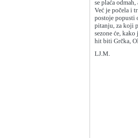
se plaća odmah, 
Već je počela i t
postoje popusti 
pitanju, za koji 
sezone će, kako j
hit biti Grčka, O
LJ.M.