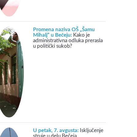
Promena naziva OŠ „Šamu
Mihalj” u Bečeju:
Kako je
administrativna odluka prerasla
u politički sukob?
U petak, 7. avgusta:
Isključenje
struje u delu Bečeja