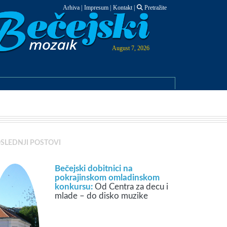
Arhiva
|
Impresum
|
Kontakt
|
Pretražite
August 7, 2026
SLEDNJI POSTOVI
Bečejski dobitnici na
pokrajinskom omladinskom
konkursu:
Od Centra za decu i
mlade – do disko muzike