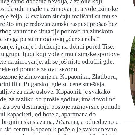
sneg samo dodatna nevolja, a za one koji
t da odu negde na zimovanje, a vole „zimske
jenje želja. U svakom slučaju mališani su mu se
re što im je redovan zimski raspust prošao bez
u zbog vanredne situacije ponovo na zimskom
je snega pa su mnogi ovaj „dar sa neba“
nkanje, igranje i druženje na dolmi pored Tise.
u grupu ljudi koji vole zimu i zimske sportove
ete na zimovanje, ali se još niste odlučili gde,
eke od ponuda za ovu sezonu.
 sezone je zimovanje na Kopaoniku, Zlatiboru,
horini ili u Bugarskoj gde su cene smeštaja
atljive za naše uslove. Kopaonik je svakako
 gde, za razliku od prošle godine, ima dovoljno
. Za ovu destinaciju postoje raznovrsne ponude
ajni kapaciteti, od hotela, apartmana do
sa brojnim ski stazama, žičarama, a odnedavno u
 u ski centru Kopaonik počelo je svakodnevno