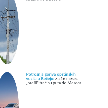
Potrošnja goriva opštinskih
vozila u Bečeju:
Za 16 meseci
„prešli“ trećinu puta do Meseca