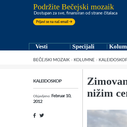
Podržite Bečejski mozaik
Dostupan za sve, finansiran od strane čitalaca
Prijavi se na naš email
Vesti
Specijali
Kolum
BEČEJSKI MOZAIK
»
KOLUMNE
»
KALEIDOSKO
Zimovan
KALEIDOSKOP
nižim c
Februar 10,
Objavljeno:
2012