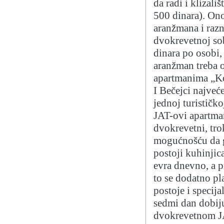
da radi i klizali
500 dinara). Ono
aranžmana i raz
dvokrevetnoj sob
dinara po osobi,
aranžman treba ob
apartmanima „Kon
I Bečejci najveć
jednoj turističko
JAT-ovi apartma
dvokrevetni, tro
mogućnošću da g
postoji kuhinjic
evra dnevno, a p
to se dodatno pl
postoje i specija
sedmi dan dobiju 
dvokrevetnom J