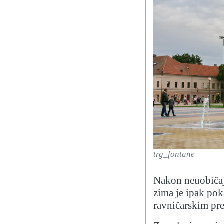
trg_fontane
Nakon neuobičaj
zima je ipak pok
ravničarskim pr