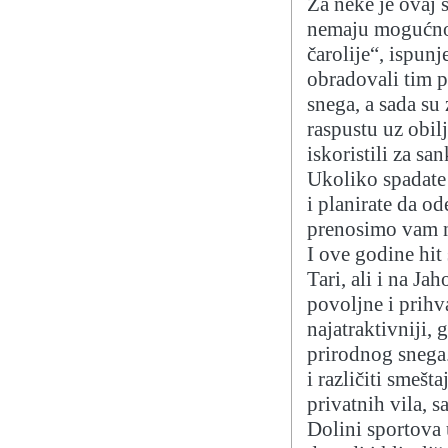
Za neke je ovaj 
nemaju mogućnos
čarolije“, ispun
obradovali tim p
snega, a sada s
raspustu uz obil
iskoristili za sa
Ukoliko spadate 
i planirate da od
prenosimo vam n
I ove godine hit
Tari, ali i na Ja
povoljne i prihv
najatraktivniji,
prirodnog snega
i različiti smešt
privatnih vila, 
Dolini sportova