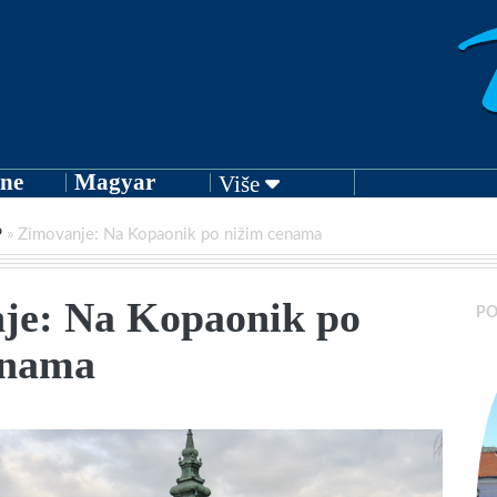
ne
Magyar
Više
P
»
Zimovanje: Na Kopaonik po nižim cenama
je: Na Kopaonik po
PO
enama