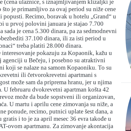
šte (cena ulaznice, s iznajmljivanjem klizaljki je
 što je primamljivo za ovaj period su niže cene
ni popusti. Recimo, boravak u hotelu „Grand“ u
i u prvoj polovini januara je stajao 7.700
 a sada je cena 5.300 dinara, pa za sedmodnevni
ezbediti 37.100 dinara, ili za isti period u
aci“ treba platiti 28.000 dinara.
e interesovanje pokazuju za Kopaonik, kažu u
j agenciji u Bečeju, i posebno su atraktivni
ni koji se nalaze na samom Kopaoniku. To su
krevetni ili četvorokrevetni apartmani s
ost može sam da priprema hranu, jer u njima
a. U februaru dvokrevetni apartman košta 42
revoz može da bude sopstveni ili organizovan,
aća. U martu i aprilu cene zimovanja su niže, a
lne ponude, recimo, putnici uplate šest dana, a
gratis i to je za april mesec 36 evra takođe u
AT-ovom apartmanu. Za zimovanje akontacija