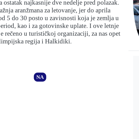
a ostatak najkasnije dve nedelje pred polazak.
ražnja aranžmana za letovanje, jer do aprila
od 5 do 30 posto u zavisnosti koja je zemlja u
period, kao i za gotovinske uplate. I ove letnje
e rečeno u turističkoj organizaciji, za nas opet
limpijska regija i Halkidiki.
NA