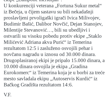
U konkurenciji veterana „Fortuna Sukur metal“
iz Bečeja, u čijem sastavu su bili nekadašnji
proslavljeni prvoligaški igrači Ivica Milivojev,
Budimir Bašić, Dalibor Novčić, Dejan Stanojev,
Milentije Stevanović…, bili su ubedljivi i
ostvarili su visoku pobedu protiv ekipe „Staklo
Milićević Adriana akva Purić“ iz Temerina
rezultatom 12:5 i zasluženo osvojili pehar i
novčanu nagradu u iznosu od 30.000 dinara.
Drugoplasiranoj ekipi je pripalo 15.000 dinara, a
10.000 dinara osvojila je ekipa „Gradina
Eurokomerc“ iz Temerina koja je u borbi za treće
mesto savladala ekipu „Autoservis Kurdić“ iz
Bačkog Gradišta rezultatom 14:6.
V.F.