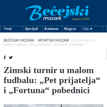
August 8, 2026
Vesti
Specijali
Kolumne
Magyar
Više
BEČEJSKI MOZAIK
»
SPORTSKI MOZAIK
»
Zimski turnir u
malom fudbalu: „Pet prijatelja“ i „Fortuna“ pobednici
Zimski turnir u malom
fudbalu: „Pet prijatelja“
i „Fortuna“ pobednici