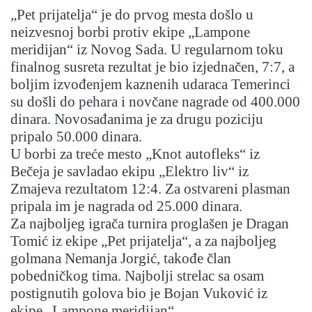
„Pet prijatelja“ je do prvog mesta došlo u
neizvesnoj borbi protiv ekipe „Lampone
meridijan“ iz Novog Sada. U regularnom toku
finalnog susreta rezultat je bio izjednačen, 7:7, a
boljim izvođenjem kaznenih udaraca Temerinci
su došli do pehara i novčane nagrade od 400.000
dinara. Novosađanima je za drugu poziciju
pripalo 50.000 dinara.
U borbi za treće mesto „Knot autofleks“ iz
Bečeja je savladao ekipu „Elektro liv“ iz
Zmajeva rezultatom 12:4. Za ostvareni plasman
pripala im je nagrada od 25.000 dinara.
Za najboljeg igrača turnira proglašen je Dragan
Tomić iz ekipe „Pet prijatelja“, a za najboljeg
golmana Nemanja Jorgić, takođe član
pobedničkog tima. Najbolji strelac sa osam
postignutih golova bio je Bojan Vuković iz
ekipe „Lampone meridijan“.