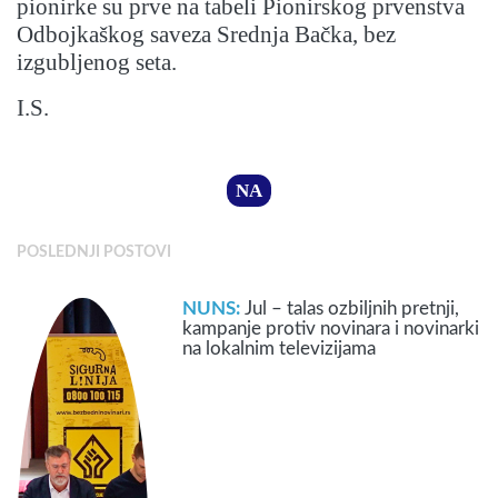
pionirke su prve na tabeli Pionirskog prvenstva
Odbojkaškog saveza Srednja Bačka, bez
izgubljenog seta.
I.S.
NA
POSLEDNJI POSTOVI
NUNS:
Jul – talas ozbiljnih pretnji,
kampanje protiv novinara i novinarki
na lokalnim televizijama