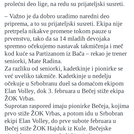
prolećni deo lige, na redu su prijateljski susreti.
– Važno je da dobro uradimo naredni deo
priprema, a to su prijateljski susreti. Ekipa nije
pretrpela nikakve promene tokom pauze u
prvenstvu, tako da sa 14 mladih devojaka
spremno očekujemo nastavak takmičenja i meč
kod kuće sa Partizanom iz Bača – rekao je trener
seniorki, Mate Radina.
Za razliku od seniorki, kadetkinje i pionirke se
već uveliko takmiče. Kadetkinje u nedelju
očekuje u Srbobranu duel sa domaćom ekipom
Elan Volley, dok 3. februara u Bečej stiže ekipa
ŽOK Vrbas.
Suprotan raspored imaju pionirke Bečeja, kojima
prvo stiže ŽOK Vrbas, a potom idu u Srbobran
ekipi Elan Volley, do prve subote februara u
Bečej stiže ŽOK Hajduk iz Kule. Bečejske