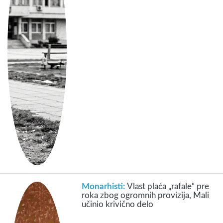
Monarhisti:
Vlast plaća „rafale“ pre
roka zbog ogromnih provizija, Mali
učinio krivično delo