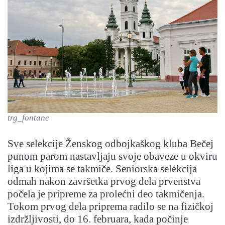
trg_fontane
Sve selekcije Ženskog odbojkaškog kluba Bečej
punom parom nastavljaju svoje obaveze u okviru
liga u kojima se takmiče. Seniorska selekcija
odmah nakon završetka prvog dela prvenstva
počela je pripreme za prolećni deo takmičenja.
Tokom prvog dela priprema radilo se na fizičkoj
izdržljivosti, do 16. februara, kada počinje