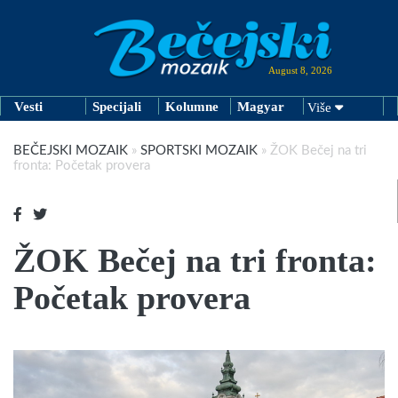
August 8, 2026
Vesti
Specijali
Kolumne
Magyar
Više
BEČEJSKI MOZAIK
»
SPORTSKI MOZAIK
»
ŽOK Bečej na tri
fronta: Početak provera
ŽOK Bečej na tri fronta:
Početak provera