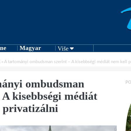
ne
Magyar
Više
K
»
A tartományi ombudsman szerint – A kisebbségi médiát nem kell pr
mányi ombudsman
PO
– A kisebbségi médiát
 privatizálni