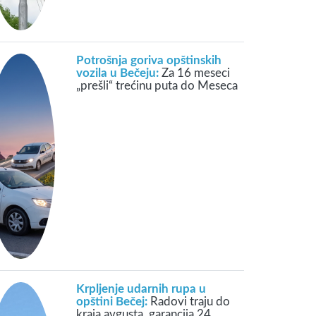
Potrošnja goriva opštinskih
vozila u Bečeju:
Za 16 meseci
„prešli“ trećinu puta do Meseca
Krpljenje udarnih rupa u
opštini Bečej:
Radovi traju do
kraja avgusta, garancija 24