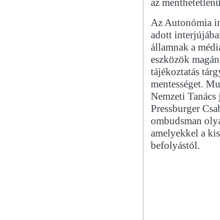
az menthetetlenü
Az Autonómia in
adott interjújáb
államnak a médiá
eszközök magáno
tájékoztatás tárg
mentességet. Mu
Nemzeti Tanács j
Pressburger Csab
ombudsman olyan
amelyekkel a ki
befolyástól.