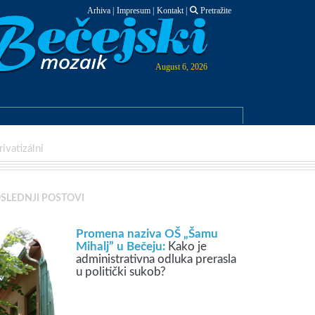
Arhiva
|
Impresum
|
Kontakt
|
Pretražite
August 6, 2026
ivatizálni
SLEDNJI POSTOVI
Promena naziva OŠ „Šamu
Mihalj” u Bečeju:
Kako je
administrativna odluka prerasla
u politički sukob?