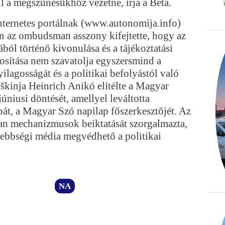
l a megszűnésükhöz vezetne, írja a Beta.
ternetes portálnak (www.autonomija.info)
an az ombudsman asszony kifejtette, hogy az
ból történő kivonulása és a tájékoztatási
sítása nem szavatolja egyszersmind a
yilagosságát és a politikai befolyástól való
škinja Heinrich Anikó elítélte a Magyar
úniusi döntését, amellyel leváltotta
át, a Magyar Szó napilap főszerkesztőjét. Az
 mechanizmusok beiktatását szorgalmazta,
sebbségi média megvédhető a politikai
NA