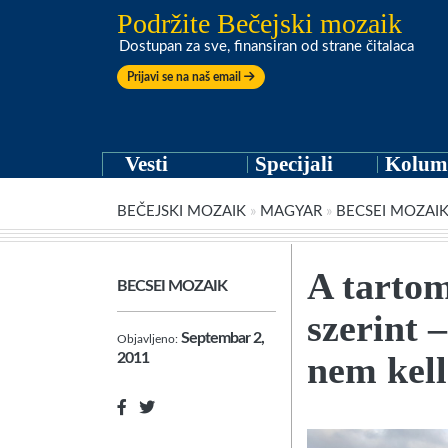
Podržite Bečejski mozaik
Dostupan za sve, finansiran od strane čitalaca
Prijavi se na naš email
Vesti
Specijali
Kolum
BEČEJSKI MOZAIK
»
MAGYAR
»
BECSEI MOZAI
A tarto
BECSEI MOZAIK
szerint 
Septembar 2,
Objavljeno:
nem kell
2011