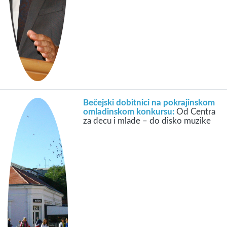
Bečejski dobitnici na pokrajinskom
omladinskom konkursu:
Od Centra
za decu i mlade – do disko muzike