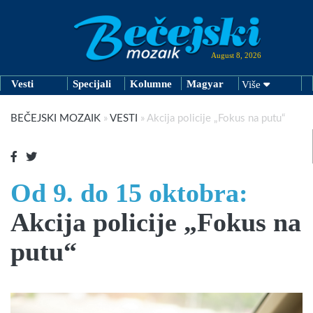
August 8, 2026
Vesti
Specijali
Kolumne
Magyar
Više
BEČEJSKI MOZAIK
»
VESTI
»
Akcija policije „Fokus na putu“
Od 9. do 15 oktobra:
Akcija policije „Fokus na
putu“