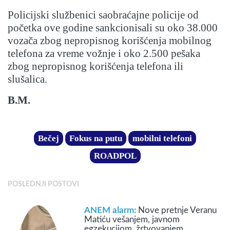
Policijski službenici saobraćajne policije od
početka ove godine sankcionisali su oko 38.000
vozača zbog nepropisnog korišćenja mobilnog
telefona za vreme vožnje i oko 2.500 pešaka
zbog nepropisnog korišćenja telefona ili
slušalica.
B.M.
Bečej
Fokus na putu
mobilni telefoni
ROADPOL
POSLEDNJI POSTOVI
ANEM alarm:
Nove pretnje Veranu
Matiću vešanjem, javnom
egzekucijom, žrtvovanjem…