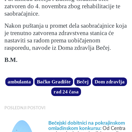
zatvoren do 4. novembra zbog rehabilitacije te
saobraćajnice.
Nakon puštanja u promet dela saobraćajnice koja
je trenutno zatvorena zdravstvena stanica će
nastaviti sa radom prema uobičajenom
rasporedu, navode iz Doma zdravlja Bečej.
B.M.
ambulanta
Bačko Gradište
Bečej
Dom zdravlja
rad 24 časa
POSLEDNJI POSTOVI
Bečejski dobitnici na pokrajinskom
omladinskom konkursu:
Od Centra