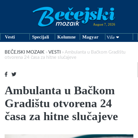
August 7, 2026
Vesti
Specijali
Kolumne
Magyar
Više
BEČEJSKI MOZAIK
»
VESTI
»
Ambulanta u Bačkom Gradištu
otvorena 24 časa za hitne slučajeve
Ambulanta u Bačkom
Gradištu otvorena 24
časa za hitne slučajeve