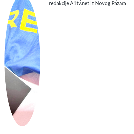
redakcije A1tv.net iz Novog Pazara