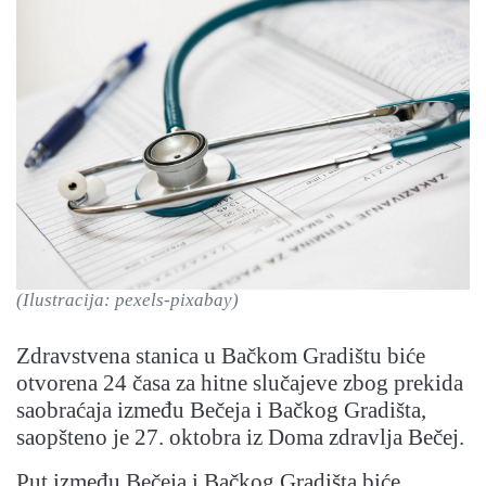
(Ilustracija: pexels-pixabay)
Zdravstvena stanica u Bačkom Gradištu biće
otvorena 24 časa za hitne slučajeve zbog prekida
saobraćaja između Bečeja i Bačkog Gradišta,
saopšteno je 27. oktobra iz Doma zdravlja Bečej.
Put između Bečeja i Bačkog Gradišta biće