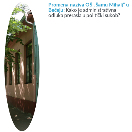
Promena naziva OŠ „Šamu Mihalj” u
Bečeju:
Kako je administrativna
odluka prerasla u politički sukob?