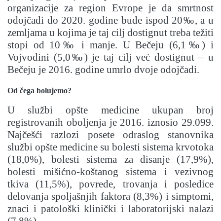
organizacije za region Evrope je da smrtnost
odojčadi do 2020. godine bude ispod 20‰, a u
zemljama u kojima je taj cilj dostignut treba težiti
stopi od 10‰ i manje. U Bečeju (6,1‰) i
Vojvodini (5,0‰) je taj cilj već dostignut – u
Bečeju je 2016. godine umrlo dvoje odojčadi.
Od čega bolujemo?
U službi opšte medicine ukupan broj
registrovanih oboljenja je 2016. iznosio 29.099.
Najčešći razlozi posete odraslog stanovnika
službi opšte medicine su bolesti sistema krvotoka
(18,0%), bolesti sistema za disanje (17,9%),
bolesti mišićno-koštanog sistema i vezivnog
tkiva (11,5%), povrede, trovanja i posledice
delovanja spoljašnjih faktora (8,3%) i simptomi,
znaci i patološki klinički i laboratorijski nalazi