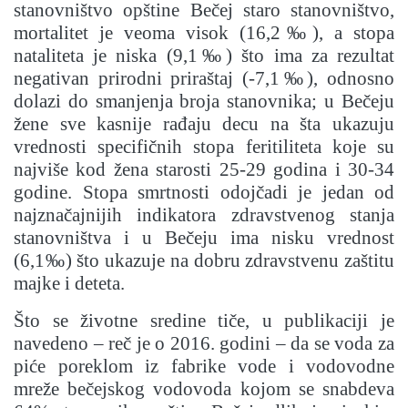
stanovništvo opštine Bečej staro stanovništvo,
mortalitet je veoma visok (16,2‰), a stopa
nataliteta je niska (9,1‰) što ima za rezultat
negativan prirodni priraštaj (-7,1‰), odnosno
dolazi do smanjenja broja stanovnika; u Bečeju
žene sve kasnije rađaju decu na šta ukazuju
vrednosti specifičnih stopa feritiliteta koje su
najviše kod žena starosti 25-29 godina i 30-34
godine. Stopa smrtnosti odojčadi je jedan od
najznačajnijih indikatora zdravstvenog stanja
stanovništva i u Bečeju ima nisku vrednost
(6,1‰) što ukazuje na dobru zdravstvenu zaštitu
majke i deteta.
Što se životne sredine tiče, u publikaciji je
navedeno – reč je o 2016. godini – da se voda za
piće poreklom iz fabrike vode i vodovodne
mreže bečejskog vodovoda kojom se snabdeva