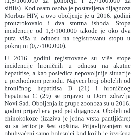
(1,5/100.000 za gonoreju i 2,7/100.000 za
sifilis). Kod osam osoba je postavljena dijagnoza
Morbus HIV, a ovo oboljenje je u 2016. godini
prouzrokovalo i dva smrtna ishoda. Stopa
incidencije od 1,3/100.000 takođe je oko dva
puta viša u odnosu na registrovanu stopu u
pokrajini (0,7/100.000).
U 2016. godini registrovane su više stope
incidencije hroničnih u odnosu na akutne
hepatitise, a kao posledica nepovoljnije situacije
u prethodnom periodu. Najveći broj obolelih od
hroničnog hepatitisa B (21) i hroničnog
hepatitisa C (29) se prijavio u Dom zdravlja
Novi Sad. Oboljenja iz grupe zoonoza su u 2016.
godini prijavljena pod pet dijagnoza. Oboleli od
ehinokokoze (izaziva je jedna vrsta pantljičare)
su sa teritorije šest opština. Prijavljivanjem su
obuhvaćeni samo bolesnici kod kojih je izvršena