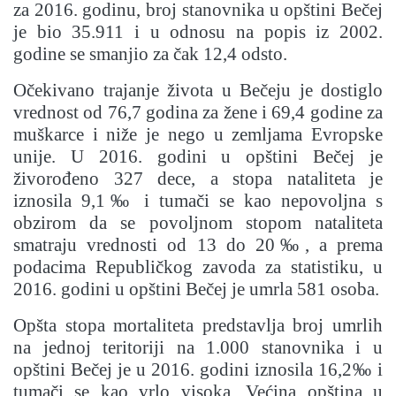
za 2016. godinu, broj stanovnika u opštini Bečej
je bio 35.911 i u odnosu na popis iz 2002.
godine se smanjio za čak 12,4 odsto.
Očekivano trajanje života u Bečeju je dostiglo
vrednost od 76,7 godina za žene i 69,4 godine za
muškarce i niže je nego u zemljama Evropske
unije. U 2016. godini u opštini Bečej je
živorođeno 327 dece, a stopa nataliteta je
iznosila 9,1‰ i tumači se kao nepovoljna s
obzirom da se povoljnom stopom nataliteta
smatraju vrednosti od 13 do 20‰, a prema
podacima Republičkog zavoda za statistiku, u
2016. godini u opštini Bečej je umrla 581 osoba.
Opšta stopa mortaliteta predstavlja broj umrlih
na jednoj teritoriji na 1.000 stanovnika i u
opštini Bečej je u 2016. godini iznosila 16,2‰ i
tumači se kao vrlo visoka. Većina opština u