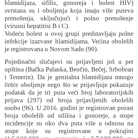
hlamidijaza, sifilis, gonoreja i bolest HIV)
svrstana su i oboljenja koja imaju više puteva
prenošenja, uključujući i polno prenošenje
(virusni hepatitisi B i C).
Vodeću bolest u ovoj grupi predstavljaju polne
infekcije izazvane hlamidijama. Većina obolelih
je registrovana u Novom Sadu (90).
Pojedinačni slučajevi su prijavljeni još u pet
opština (Bačka Palanka, Beočin, Bečej, Srbobran
i Temerin). Da je genitalna hlamidijaza mnogo
češće oboljenje nego što se prijavljuje pokazuje
podatak da je tri puta veći broj laboratorijskih
prijava (297) od broja prijavljenih obolelih
osoba (96). U 2016. godini je registrovan porast
broja obolelih od sifilisa i gonoreje, a stope
incidencije su oko dva puta više u odnosu na
stope koje su registrovane u pokrajini