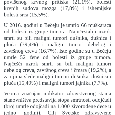
povišenog krvnog pritiska (21,1%), bolesti
krvnih sudova mozga (17,8%) i ishemijske
bolesti srca (15,5%).
U 2016. godini u Bečeju je umrlo 66 muškaraca
od bolesti iz grupe tumora. Najučestaliji uzrok
smrti su bili maligni tumori dušnika, dušnica i
pluća (39,4%) i maligni tumori debelog i
završnog creva (16,7%). Iste godine su u Bečeju
umrle 52 žene od bolesti iz grupe tumora.
Najčešći uzrok smrti su bili maligni tumori
debelog creva, završnog creva i čmara (19,2%), a
za njima slede maligni tumori dušnika, dušnica i
pluća (15,49%) i maligni tumori jajnika (7,7%).
Veoma značajan indikator zdravstvenog stanja
stanovništva predstavlja stopa smrtnosti odojčadi
(broj umrle odojčadi na 1.000 živorođene dece u
jednoj godini). Cilj Svetske zdravstvene