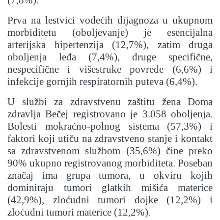
(7,8%).
Prva na lestvici vodećih dijagnoza u ukupnom
morbiditetu (oboljevanje) je esencijalna
arterijska hipertenzija (12,7%), zatim druga
oboljenja leđa (7,4%), druge specifične,
nespecifične i višestruke povrede (6,6%) i
infekcije gornjih respiratornih puteva (6,4%).
U službi za zdravstvenu zaštitu žena Doma
zdravlja Bečej registrovano je 3.058 oboljenja.
Bolesti mokraćno-polnog sistema (57,3%) i
faktori koji utiču na zdravstveno stanje i kontakt
sa zdravstvenom službom (35,6%) čine preko
90% ukupno registrovanog morbiditeta. Poseban
značaj ima grupa tumora, u okviru kojih
dominiraju tumori glatkih mišića materice
(42,9%), zloćudni tumori dojke (12,2%) i
zloćudni tumori materice (12,2%).