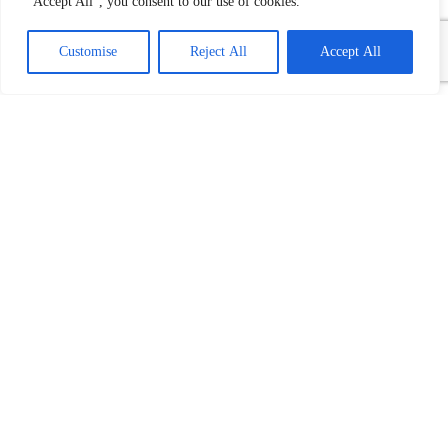
"Accept All", you consent to our use of cookies.
Customise
Reject All
Accept All
Monarhisti:
Vlast plaća „rafale“ pre
roka zbog ogromnih provizija, Mali
učinio krivično delo