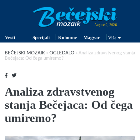
August 9, 2026
Vesti
Specijali
Kolumne
Magyar
Više
BEČEJSKI MOZAIK
»
OGLEDALO
»
Analiza zdravstvenog stanja
Bečejaca: Od čega umiremo?
Analiza zdravstvenog
stanja Bečejaca: Od čega
umiremo?