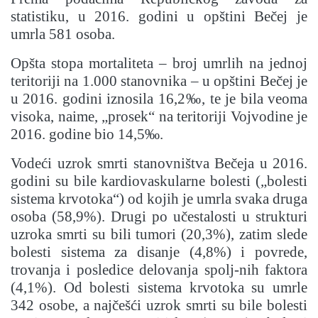
statistiku, u 2016. godini u opštini Bečej je
umrla 581 osoba.
Opšta stopa mortaliteta – broj umrlih na jednoj
teritoriji na 1.000 stanovnika – u opštini Bečej je
u 2016. godini iznosila 16,2‰, te je bila veoma
visoka, naime, „prosek“ na teritoriji Vojvodine je
2016. godine bio 14,5‰.
Vodeći uzrok smrti stanovništva Bečeja u 2016.
godini su bile kardiovaskularne bolesti („bolesti
sistema krvotoka“) od kojih je umrla svaka druga
osoba (58,9%). Drugi po učestalosti u strukturi
uzroka smrti su bili tumori (20,3%), zatim slede
bolesti sistema za disanje (4,8%) i povrede,
trovanja i posledice delovanja spolj-nih faktora
(4,1%). Od bolesti sistema krvotoka su umrle
342 osobe, a najčešći uzrok smrti su bile bolesti