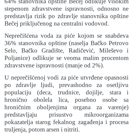
64% stanovnika opštine Bečej odlikuje visokim
stepenom zdravstvene ispravnosti, odnosno ne
predstavlja rizik po zdravlje stanovnika opštine
Bečej priključenog na centralni vodovod.
Neprečišćena voda za piće kojom se snabdeva
36% stanovnika opštine (naselja Bačko Petrovo
Selo, Bačko Gradište, Radičević, Mileševo i
Poljanice) odlikuje se veoma malim procentom
zdravstvene ispravnosti (manje od 2%).
U neprečišćenoj vodi za piće utvrđene opasnosti
po zdravlje ljudi, prevashodno za osetljivu
populaciju (deca, trudnice, dojilje, stara i
hronično obolela lica, posebno osobe sa
hroničnim oboljenjima organa za varenje)
predstavljaju prisustvo mikroorganizama
pokazatelja starog fekalnog zagađenja i procesa
truljenja, potom arsen i nitriti.